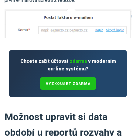
první e-mailová adresa z řetězce.
Chcete začít účtovat
zdarma
v moderním
on-line systému?
VYZKOUŠET ZDARMA
Možnost upravit si data
období u reportů rozvahy a