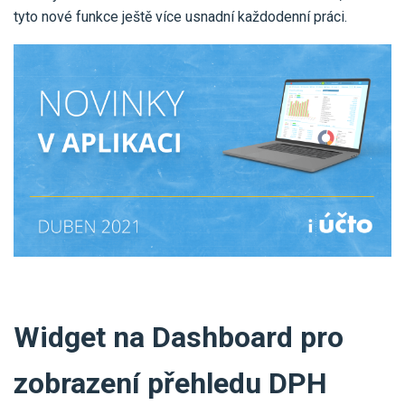
Pro uživatele iÚčto
Propojení s bankou
tyto nové funkce ještě více usnadní každodenní práci.
Pro koho je určené
Poptávka účetních služeb
Účetní a manažerské reporty
Pro firmy
Ceník účetních služeb
Ceník a sklady
VYZKOUŠET ZDARMA
PŘIHLÁSIT SE
Pro živnostníky
One Stop Shop (OSS)
Pro spolky
Blog
Kontakt
Všechny funkce
Widget na Dashboard pro
zobrazení přehledu DPH