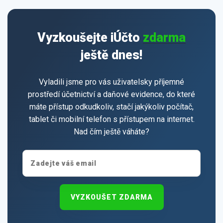
Vyzkoušejte iÚčto
zdarma
ještě dnes!
Vyladili jsme pro vás uživatelsky příjemné
prostředí účetnictví a daňové evidence, do které
máte přístup odkudkoliv, stačí jakýkoliv počítač,
tablet či mobilní telefon s přístupem na internet.
Nad čím ještě váháte?
VYZKOUŠET ZDARMA