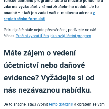
funkce účetního programu iÚčto si můžete pohodlně a
zdarma vyzkoušet v rámci zkušebního období. Je to
snadné – stačí jen zadat vaši e-mailovou adresu
v
registračním formuláři
.
Pokud ještě stále nejste přesvědčeni, podívejte se náš
článek
Proč si vybrat iÚčto jako svůj účetní program
.
Máte zájem o vedení
účetnictví nebo daňové
evidence? Vyžádejte si od
nás nezávaznou nabídku.
Je to snadné, stačí vyplnit
tento dotazník
a obratem se vám