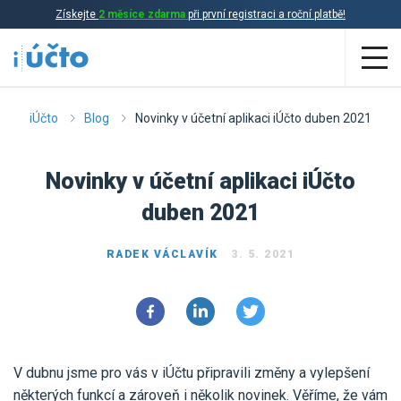
Získejte
2 měsíce zdarma
při první registraci a roční platbě!
Aplikace
iÚčto
Blog
Novinky v účetní aplikaci iÚčto duben 2021
Účetnictví
Novinky v účetní aplikaci iÚčto
Daňová evidence
duben 2021
Fakturace
RADEK VÁCLAVÍK
3. 5. 2021
Přehled funkcí
Ceník
Online účetnictví
Online daňová evidence
Účetní služby
V dubnu jsme pro vás v iÚčtu připravili změny a vylepšení
Online fakturace
některých funkcí a zároveň i několik novinek. Věříme, že vám