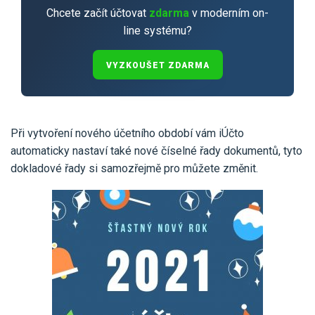
Pro uživatele iÚčto
Propojení s bankou
Chcete začít účtovat
zdarma
v moderním on-
Pro koho je určené
line systému?
Poptávka účetních služeb
Účetní a manažerské reporty
Pro firmy
Ceník účetních služeb
VYZKOUŠET ZDARMA
Ceník a sklady
VYZKOUŠET ZDARMA
PŘIHLÁSIT SE
Pro živnostníky
One Stop Shop (OSS)
Pro spolky
Blog
Kontakt
Všechny funkce
Při vytvoření nového účetního období vám iÚčto
automaticky nastaví také nové číselné řady dokumentů, tyto
dokladové řady si samozřejmě pro můžete změnit.