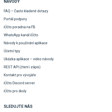
NÁVODY
FAQ – Často kladené dotazy
Portál podpory
iÚčto poradna na FB
WhatsApp kanál iÚčto
Návody k používání aplikace
Účetní tipy
Ukázka aplikace – video návody
REST API (čtení i zápis)
Kontakt pro vývojáře
iÚčto Discord server
iÚčto pro školy
SLEDUJTE NÁS