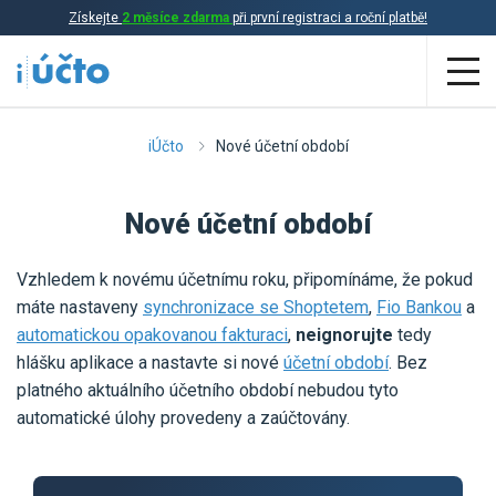
Získejte
2 měsíce zdarma
při první registraci a roční platbě!
Aplikace
iÚčto
Nové účetní období
Účetnictví
Nové účetní období
Daňová evidence
Vzhledem k novému účetnímu roku, připomínáme, že pokud
Fakturace
máte nastaveny
synchronizace se
Shoptetem
,
Fio Bankou
a
Přehled funkcí
automatickou opakovanou fakturaci
,
neignorujte
tedy
hlášku aplikace a nastavte si nové
účetní období
. Bez
Ceník
Online účetnictví
platného aktuálního účetního období nebudou tyto
automatické úlohy provedeny a zaúčtovány.
Online daňová evidence
Účetní služby
Online fakturace