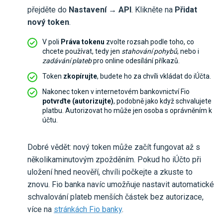
přejděte do
Nastavení → API
. Klikněte na
Přidat
nový token
.
V poli
Práva tokenu
zvolte rozsah podle toho, co
chcete používat, tedy jen
stahování pohybů
, nebo i
zadávání plateb
pro online odesílání příkazů.
Token
zkopírujte
, budete ho za chvíli vkládat do iÚčta.
Nakonec token v internetovém bankovnictví Fio
potvrďte (autorizujte)
, podobně jako když schvalujete
platbu. Autorizovat ho může jen osoba s oprávněním k
účtu.
Dobré vědět: nový token může začít fungovat až s
několikaminutovým zpožděním. Pokud ho iÚčto při
uložení hned neověří, chvíli počkejte a zkuste to
znovu. Fio banka navíc umožňuje nastavit automatické
schvalování plateb menších částek bez autorizace,
více na
stránkách Fio banky
.