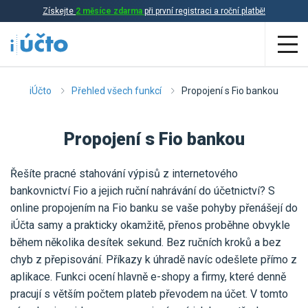
Získejte
2 měsíce zdarma
při první registraci a roční platbě!
Aplikace
iÚčto
Přehled všech funkcí
Propojení s Fio bankou
Účetnictví
Propojení s Fio bankou
Daňová evidence
Řešíte pracné stahování výpisů z internetového
Fakturace
bankovnictví Fio a jejich ruční nahrávání do účetnictví? S
Přehled funkcí
online propojením na Fio banku se vaše pohyby přenášejí do
iÚčta samy a prakticky okamžitě, přenos proběhne obvykle
Ceník
Online účetnictví
během několika desítek sekund. Bez ručních kroků a bez
chyb z přepisování. Příkazy k úhradě navíc odešlete přímo z
Online daňová evidence
aplikace. Funkci ocení hlavně e-shopy a firmy, které denně
Účetní služby
Online fakturace
pracují s větším počtem plateb převodem na účet. V tomto