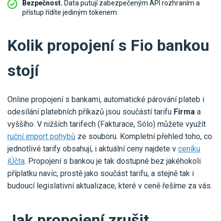
Bezpečnost.
Data putují zabezpečeným API rozhraním a
přístup řídíte jediným tokenem.
Kolik propojení s Fio bankou
stojí
Online propojení s bankami, automatické párování plateb i
odesílání platebních příkazů jsou součástí tarifu
Firma
a
vyššího. V nižších tarifech (Fakturace, Sólo) můžete využít
ruční import pohybů
ze souboru. Kompletní přehled toho, co
jednotlivé tarify obsahují, i aktuální ceny najdete v
ceníku
iÚčta
. Propojení s bankou je tak dostupné bez jakéhokoli
příplatku navíc, prostě jako součást tarifu, a stejně tak i
budoucí legislativní aktualizace, které v ceně řešíme za vás.
Jak propojení zrušit