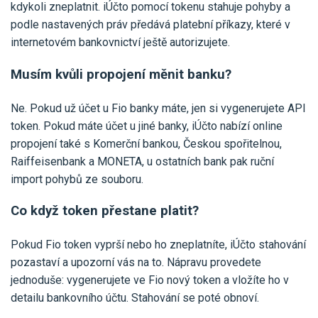
kdykoli zneplatnit. iÚčto pomocí tokenu stahuje pohyby a
podle nastavených práv předává platební příkazy, které v
internetovém bankovnictví ještě autorizujete.
Musím kvůli propojení měnit banku?
Ne. Pokud už účet u Fio banky máte, jen si vygenerujete API
token. Pokud máte účet u jiné banky, iÚčto nabízí online
propojení také s Komerční bankou, Českou spořitelnou,
Raiffeisenbank a MONETA, u ostatních bank pak ruční
import pohybů ze souboru.
Co když token přestane platit?
Pokud Fio token vyprší nebo ho zneplatníte, iÚčto stahování
pozastaví a upozorní vás na to. Nápravu provedete
jednoduše: vygenerujete ve Fio nový token a vložíte ho v
detailu bankovního účtu. Stahování se poté obnoví.