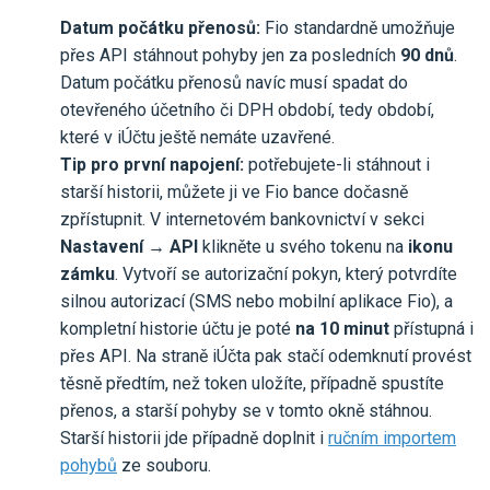
Datum počátku přenosů:
Fio standardně umožňuje
přes API stáhnout pohyby jen za posledních
90 dnů
.
Datum počátku přenosů navíc musí spadat do
otevřeného účetního či DPH období, tedy období,
které v iÚčtu ještě nemáte uzavřené.
Tip pro první napojení:
potřebujete-li stáhnout i
starší historii, můžete ji ve Fio bance dočasně
zpřístupnit. V internetovém bankovnictví v sekci
Nastavení → API
klikněte u svého tokenu na
ikonu
zámku
. Vytvoří se autorizační pokyn, který potvrdíte
silnou autorizací (SMS nebo mobilní aplikace Fio), a
kompletní historie účtu je poté
na 10 minut
přístupná i
přes API. Na straně iÚčta pak stačí odemknutí provést
těsně předtím, než token uložíte, případně spustíte
přenos, a starší pohyby se v tomto okně stáhnou.
Starší historii jde případně doplnit i
ručním importem
pohybů
ze souboru.