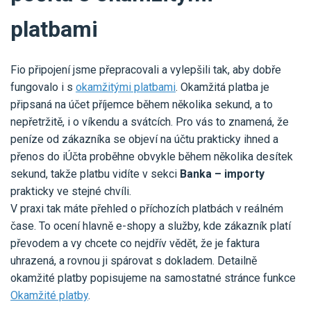
platbami
Fio připojení jsme přepracovali a vylepšili tak, aby dobře
fungovalo i s
okamžitými platbami
. Okamžitá platba je
připsaná na účet příjemce během několika sekund, a to
nepřetržitě, i o víkendu a svátcích. Pro vás to znamená, že
peníze od zákazníka se objeví na účtu prakticky ihned a
přenos do iÚčta proběhne obvykle během několika desítek
sekund, takže platbu vidíte v sekci
Banka – importy
prakticky ve stejné chvíli.
V praxi tak máte přehled o příchozích platbách v reálném
čase. To ocení hlavně e-shopy a služby, kde zákazník platí
převodem a vy chcete co nejdřív vědět, že je faktura
uhrazená, a rovnou ji spárovat s dokladem. Detailně
okamžité platby popisujeme na samostatné stránce funkce
Okamžité platby
.