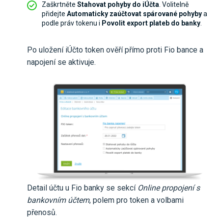
Zaškrtněte
Stahovat pohyby do iÚčta
. Volitelně
přidejte
Automaticky zaúčtovat spárované pohyby
a
podle práv tokenu i
Povolit export plateb do banky
.
Po uložení iÚčto token ověří přímo proti Fio bance a
napojení se aktivuje.
Detail účtu u Fio banky se sekcí
Online propojení s
bankovním účtem
, polem pro token a volbami
přenosů.