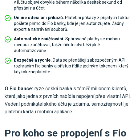
v iÚčtu objeví obvykle během několika desítek sekund od
připsání na účet.
Online odesílání příkazů.
Platební příkazy z přijatých faktur
pošlete přímo do Fio banky, kde je jen autorizujete. Žádný
export a nahrávání souborů.
Automatické zaúčtování.
Spárované platby se mohou
rovnou i zaúčtovat, takže účetnictví běží plně
automatizovaně.
Bezpečně a rychle.
Data se přenášejí zabezpečeným API
rozhraním Fio banky a přístup řídíte jediným tokenem, který
kdykoli zneplatníte.
O Fio bance:
ryze česká banka s téměř milionem klientů,
která jako jedna z prvních nabídla napojení přes vlastní API.
Vedení podnikatelského účtu je zdarma, samozřejmostí je
platební karta i mobilní aplikace.
Pro koho se propojení s Fio