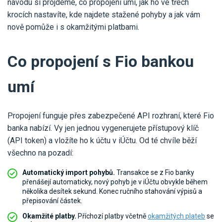
návodu si projdeme, co propojení umí, jak ho ve třech
Pro uživatele iÚčto
Propojení s bankou
Pro koho je určené
krocích nastavíte, kde najdete stažené pohyby a jak vám
Poptávka účetních služeb
nově pomůže i s okamžitými platbami.
Účetní a manažerské reporty
Pro firmy
Ceník účetních služeb
Ceník a sklady
VYZKOUŠET ZDARMA
PŘIHLÁSIT SE
Co propojení s Fio bankou
Pro živnostníky
One Stop Shop (OSS)
Pro spolky
umí
Blog
Kontakt
Všechny funkce
Propojení funguje přes zabezpečené API rozhraní, které Fio
banka nabízí. Vy jen jednou vygenerujete přístupový klíč
(API token) a vložíte ho k účtu v iÚčtu. Od té chvíle běží
všechno na pozadí:
Automatický import pohybů.
Transakce se z Fio banky
přenášejí automaticky, nový pohyb je v iÚčtu obvykle během
několika desítek sekund. Konec ručního stahování výpisů a
přepisování částek.
Okamžité platby.
Příchozí platby včetně
okamžitých plateb
se