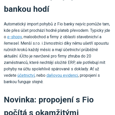
bankou hodí
Automatický import pohybů z Fio banky nejvíc pomůže tam,
kde přes účet prochází hodně plateb převodem. Typicky jde
o
e-shopy
, maloobchod a firmy z oblasti stavebnictví a
řemesel. Menší s.r.o. i živnostníci díky němu ušetří spoustu
ručních kroků každý měsíc a mají účetnictví průběžně
aktuální. iÚčto je navržené pro firmy zhruba do 20
zaměstnanců, které nechtějí složité ERP, ale potřebují mít
pohyby na účtu spolehlivě spárované s doklady. Ať už
vedete
účetnictví
, nebo
daňovou evidenci
, propojení s
bankou funguje stejně.
Novinka: propojení s Fio
počítá s okamžitými