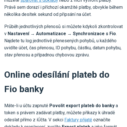
můžete
spárovat s doklady
nebo z nich vytvořit platby.
Právě sem dorazí i příchozí okamžité platby, obvykle během
několika desítek sekund od připsání na účet.
Průběh jednotlivých přenosů si můžete kdykoli zkontrolovat
v
Nastavení → Automatizace → Synchronizace s Fio
.
Najdete tu log jednotlivě přenesených pohybů, u každého
uvidíte účet, čas přenosu, ID pohybu, částku, datum pohybu,
stav přenosu a případnou chybovou zprávu.
Online odesílání plateb do
Fio banky
Máte-li u účtu zapnuté
Povolit export plateb do banky
a
token s právem zadávat platby, můžete příkazy k úhradě
odeslat přímo z iÚčta. V sekci
Faktury přijaté
označíte
doklady k proplacení, zvolíte
Export plateb
a jako formát