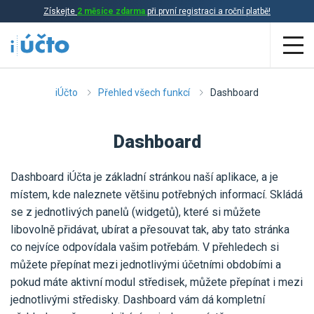
Získejte
2 měsíce zdarma
při první registraci a roční platbě!
Aplikace
iÚčto
Přehled všech funkcí
Dashboard
Účetnictví
Dashboard
Daňová evidence
Dashboard iÚčta je základní stránkou naší aplikace, a je
Fakturace
místem, kde naleznete většinu potřebných informací. Skládá
Přehled funkcí
se z jednotlivých panelů (widgetů), které si můžete
libovolně přidávat, ubírat a přesouvat tak, aby tato stránka
Ceník
Online účetnictví
co nejvíce odpovídala vašim potřebám. V přehledech si
můžete přepínat mezi jednotlivými účetními obdobími a
Online daňová evidence
pokud máte aktivní modul středisek, můžete přepínat i mezi
Účetní služby
Online fakturace
jednotlivými středisky. Dashboard vám dá kompletní