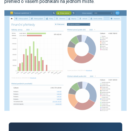
přehled o vašem podnikání na jednom místě.
Pro uživatele iÚčto
Propojení s bankou
Pro koho je určené
Poptávka účetních služeb
Účetní a manažerské reporty
Pro firmy
Ceník účetních služeb
Ceník a sklady
VYZKOUŠET ZDARMA
PŘIHLÁSIT SE
Pro živnostníky
One Stop Shop (OSS)
Pro spolky
Blog
Kontakt
Všechny funkce