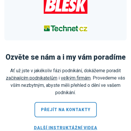
Ozvěte se nám a i my vám poradíme
Ať už jste v jakékoliv fázi podnikání, dokážeme poradit
začínajícím podnikatelům
i
velkým firmám
. Provedeme vás
vším nezbytným, abyste měli přehled o dění ve vašem
podnikání.
PŘEJÍT NA KONTAKTY
DALŠÍ INSTRUKTÁŽNÍ VIDEA