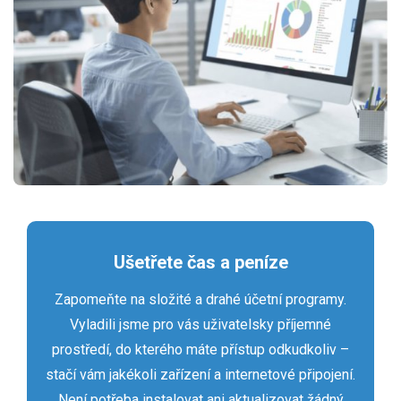
Ušetřete čas a peníze
Zapomeňte na složité a drahé účetní programy.
Vyladili jsme pro vás uživatelsky příjemné
prostředí, do kterého máte přístup odkudkoliv –
stačí vám jakékoli zařízení a internetové připojení.
Není potřeba instalovat ani aktualizovat žádný