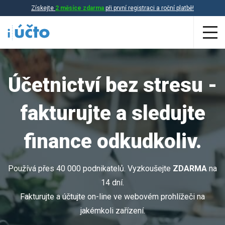
Získejte
2 měsíce zdarma
při první registraci a roční platbě!
Aplikace
Účetnictví bez stresu -
Účetnictví
fakturujte a sledujte
Daňová evidence
Fakturace
finance odkudkoliv.
Přehled funkcí
Používá přes 40 000 podnikatelů. Vyzkoušejte
ZDARMA
na
Ceník
Online účetnictví
14 dní.
Online daňová evidence
Fakturujte a účtujte on-line ve webovém prohlížeči na
Účetní služby
jakémkoli zařízení.
Online fakturace