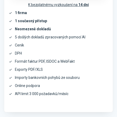
K bezplatnému vyzkoušení na
14 dní
1 firma
1 současný přístup
Neomezeně dokladů
5 došlých dokladů zpracovaných pomocí AI
Ceník
DPH
Formát faktur PDF, ISDOC a WebFakt
Exporty PDF/XLS
Importy bankovních pohybů ze souboru
Online podpora
API limit 3 000 požadavků/měsíc