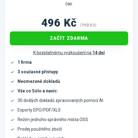
čas.
496
Kč
/měsíc
ZAČÍT ZDARMA
K bezplatnému vyzkoušení na
14 dní
1 firma
3 současné přístupy
Neomezeně dokladů
Vše co Sólo a navíc:
30 došlých dokladů zpracovaných pomocí AI
Exporty EPO/PDF/XLS
Režim jednoho správního místa OSS
Prodej použitého zboží