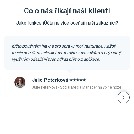
Co o nás říkají naši klienti
Jaké funkce iÚčta nejvíce oceňují naši zákazníci?
iÚčto používám hlavně pro správu mojí fakturace. Každý
měsíc odesílám několik faktur mým zákazníkům a nejčastěji
využívám odesílání přes odkaz přímo z aplikace.
Julie Peterková ⭐️⭐️⭐️⭐️⭐️
Julie Peterková - Social Media Manager na volné noze