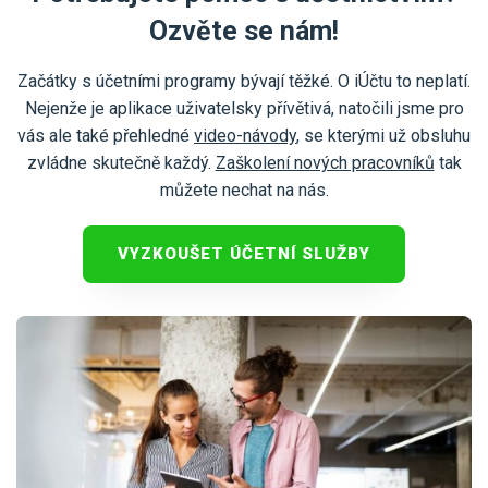
Daňová evidence je upravena zákonem o daních z příjmů.
Ozvěte se nám!
Vše o daňové evidenci najdete
zde
.
Začátky s účetními programy bývají těžké. O iÚčtu to neplatí.
Nejenže je aplikace uživatelsky přívětivá, natočili jsme pro
vás ale také přehledné
video-návody
, se kterými už obsluhu
zvládne skutečně každý.
Zaškolení nových pracovníků
tak
můžete nechat na nás.
VYZKOUŠET ÚČETNÍ SLUŽBY