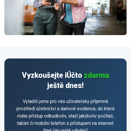
Vyzkoušejte iÚčto
zdarma
ještě dnes!
Vyladili jsme pro vás uživatelsky příjemné
prostředí účetnictví a daňové evidence, do které
máte přístup odkudkoliv, stačí jakýkoliv počítač,
tablet či mobilní telefon s přístupem na internet.
Nad čím ještě váháte?