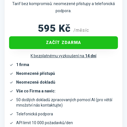
Tarif bez kompromisů: neomezené přístupy a telefonická
podpora.
595
Kč
/měsíc
ZAČÍT ZDARMA
K bezplatnému vyzkoušení na
14 dní
1 firma
Neomezeně přístupů
Neomezeně dokladů
Vše co Firma a navíc:
50 došlých dokladů zpracovaných pomocí AI (pro větší
množství nás kontaktujte)
Telefonická podpora
API limit 10 000 požadavků/den