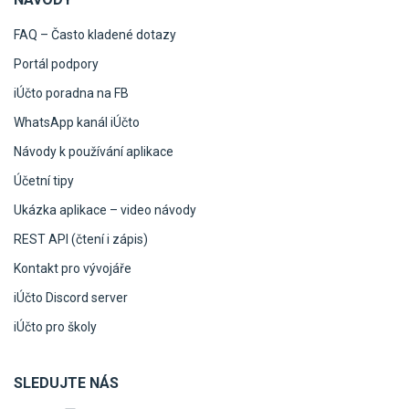
FAQ – Často kladené dotazy
Portál podpory
iÚčto poradna na FB
WhatsApp kanál iÚčto
Návody k používání aplikace
Účetní tipy
Ukázka aplikace – video návody
REST API (čtení i zápis)
Kontakt pro vývojáře
iÚčto Discord server
iÚčto pro školy
SLEDUJTE NÁS