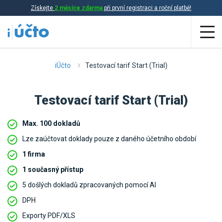
Získejte
2 měsíce zdarma
při první registraci a roční platbě!
Aplikace
iÚčto
Testovací tarif Start (Trial)
Účetnictví
Testovací tarif Start (Trial)
Daňová evidence
Max. 100 dokladů
Fakturace
Lze zaúčtovat doklady pouze z daného účetního období
Přehled funkcí
1 firma
Ceník
1 současný přístup
Online účetnictví
5 došlých dokladů zpracovaných pomocí AI
Online daňová evidence
Účetní služby
DPH
Online fakturace
Exporty PDF/XLS