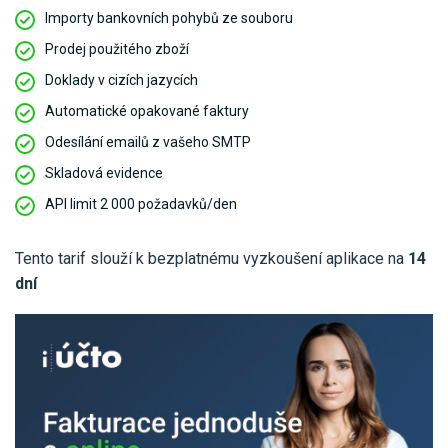
Pro uživatele iÚčto
Propojení s bankou
Importy bankovních pohybů ze souboru
Pro koho je určené
Poptávka účetních služeb
Prodej použitého zboží
Účetní a manažerské reporty
Pro firmy
Doklady v cizích jazycích
Ceník účetních služeb
Ceník a sklady
Automatické opakované faktury
VYZKOUŠET ZDARMA
PŘIHLÁSIT SE
Pro živnostníky
One Stop Shop (OSS)
Odesílání emailů z vašeho SMTP
Pro spolky
Blog
Kontakt
Skladová evidence
Všechny funkce
API limit 2 000 požadavků/den
Tento tarif slouží k bezplatnému vyzkoušení aplikace na
14
dní