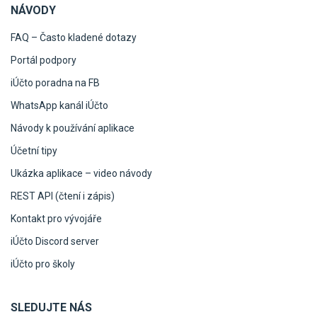
NÁVODY
FAQ – Často kladené dotazy
Portál podpory
iÚčto poradna na FB
WhatsApp kanál iÚčto
Návody k používání aplikace
Účetní tipy
Ukázka aplikace – video návody
REST API (čtení i zápis)
Kontakt pro vývojáře
iÚčto Discord server
iÚčto pro školy
SLEDUJTE NÁS