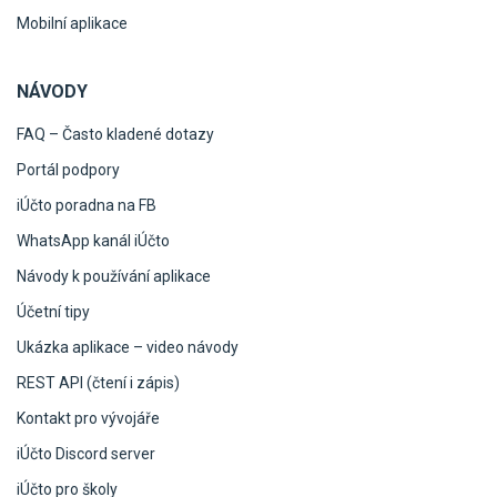
Mobilní aplikace
NÁVODY
FAQ – Často kladené dotazy
Portál podpory
iÚčto poradna na FB
WhatsApp kanál iÚčto
Návody k používání aplikace
Účetní tipy
Ukázka aplikace – video návody
REST API (čtení i zápis)
Kontakt pro vývojáře
iÚčto Discord server
iÚčto pro školy