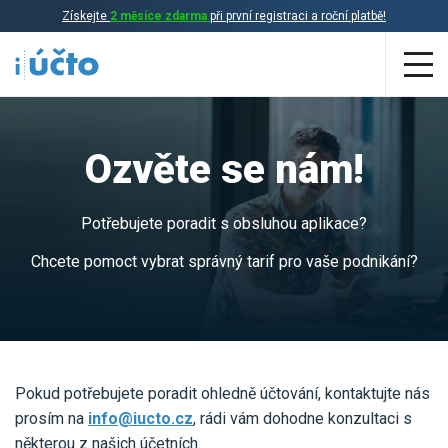
Získejte
2 měsíce zdarma
při první registraci a roční platbě!
Aplikace
Ozvěte se nám!
Účetnictví
Daňová evidence
Potřebujete poradit s obsluhou aplikace?
Fakturace
Chcete pomoct vybrat správný tarif pro vaše podnikání?
Přehled funkcí
Ceník
Online účetnictví
Online daňová evidence
Pokud potřebujete poradit ohledně účtování, kontaktujte nás
Účetní služby
prosím na
info@iucto.cz
, rádi vám dohodne konzultaci s
Online fakturace
některou z našich účetních.