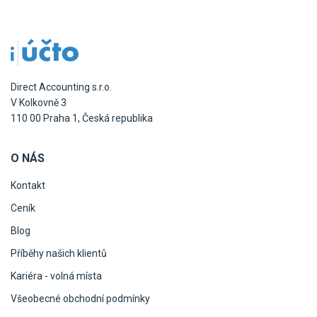
Pro uživatele iÚčto
Propojení s bankou
Pro koho je určené
Poptávka účetních služeb
Účetní a manažerské reporty
Pro firmy
Ceník účetních služeb
Ceník a sklady
VYZKOUŠET ZDARMA
PŘIHLÁSIT SE
Pro živnostníky
Direct Accounting s.r.o.
One Stop Shop (OSS)
V Kolkovně 3
Pro spolky
Blog
Kontakt
110 00 Praha 1, Česká republika
Všechny funkce
O NÁS
Kontakt
Ceník
Blog
Příběhy našich klientů
Kariéra - volná místa
Všeobecné obchodní podmínky