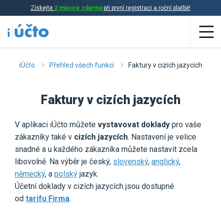
Získejte
2 měsíce zdarma
při první registraci a roční platbě!
Aplikace
iÚčto
Přehled všech funkcí
Faktury v cizích jazycích
Účetnictví
Faktury v cizích jazycích
Daňová evidence
V aplikaci iÚčto můžete
vystavovat doklady
pro vaše
Fakturace
zákazníky také v
cizích jazycích
. Nastavení je velice
Přehled funkcí
snadné a u každého zákazníka můžete nastavit zcela
libovolně. Na výběr je český,
slovenský
,
anglický
,
Ceník
Online účetnictví
německý
, a
polský
jazyk.
Účetní doklady v cizích jazycích jsou dostupné
Online daňová evidence
od
tarifu Firma
.
Účetní služby
Online fakturace