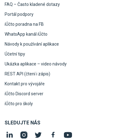
FAQ – Často kladené dotazy
Portál podpory
iÚčto poradna na FB
WhatsApp kanál iÚčto
Návody k používání aplikace
Účetní tipy
Ukázka aplikace – video návody
REST API (čtení i zápis)
Kontakt pro vývojáře
iÚčto Discord server
iÚčto pro školy
SLEDUJTE NÁS