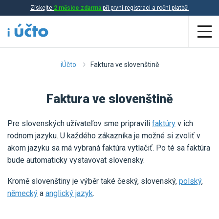
Získejte
2 měsíce zdarma
při první registraci a roční platbě!
Aplikace
iÚčto
Faktura ve slovenštině
Účetnictví
Faktura ve slovenštině
Daňová evidence
Pre slovenských užívateľov sme pripravili
faktúry
v ich
Fakturace
rodnom jazyku. U každého zákazníka je možné si zvoliť v
Přehled funkcí
akom jazyku sa má vybraná faktúra vytlačiť. Po té sa faktúra
bude automaticky vystavovat slovensky.
Ceník
Online účetnictví
Kromě slovenštiny je výběr také český, slovenský,
polský
,
Online daňová evidence
německý
a
anglický jazyk
.
Účetní služby
Online fakturace