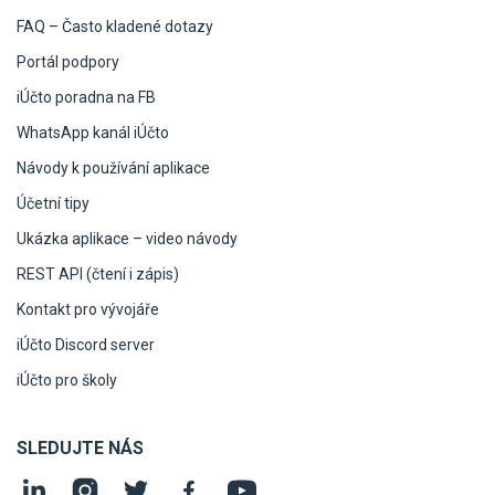
FAQ – Často kladené dotazy
Portál podpory
iÚčto poradna na FB
WhatsApp kanál iÚčto
Návody k používání aplikace
Účetní tipy
Ukázka aplikace – video návody
REST API (čtení i zápis)
Kontakt pro vývojáře
iÚčto Discord server
iÚčto pro školy
SLEDUJTE NÁS