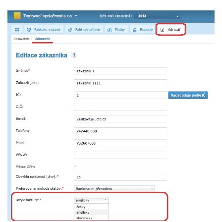
Pro uživatele iÚčto
Propojení s bankou
Pro koho je určené
Poptávka účetních služeb
Účetní a manažerské reporty
Pro firmy
Ceník účetních služeb
Ceník a sklady
VYZKOUŠET ZDARMA
PŘIHLÁSIT SE
Pro živnostníky
One Stop Shop (OSS)
Pro spolky
Blog
Kontakt
Všechny funkce