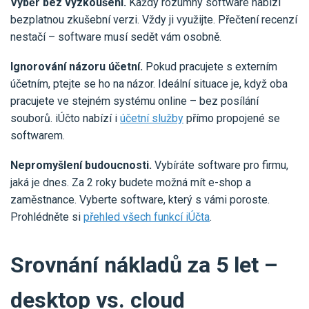
Výběr bez vyzkoušení.
Každý rozumný software nabízí
bezplatnou zkušební verzi. Vždy ji využijte. Přečtení recenzí
nestačí – software musí sedět vám osobně.
Ignorování názoru účetní.
Pokud pracujete s externím
účetním, ptejte se ho na názor. Ideální situace je, když oba
pracujete ve stejném systému online – bez posílání
souborů. iÚčto nabízí i
účetní služby
přímo propojené se
softwarem.
Nepromyšlení budoucnosti.
Vybíráte software pro firmu,
jaká je dnes. Za 2 roky budete možná mít e-shop a
zaměstnance. Vyberte software, který s vámi poroste.
Prohlédněte si
přehled všech funkcí iÚčta
.
Srovnání nákladů za 5 let –
desktop vs. cloud