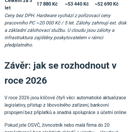
Celkem za 5
17 880 Kč
~53 440 Kč
~52 690 Kč
let
Ceny bez DPH. Hardware vychází z pořizovací ceny
pracovního PC ~20 000 Kč / 5 let. Zálohy zahrnují ext. disk
a základní zálohovací službu. U cloudu jsou zálohy a
infrastruktura zajištěny poskytovatelem v rámci
předplatného.
Závěr: jak se rozhodnout v
roce 2026
V roce 2026 jsou klíčové čtyři věci: automatické aktualizace
legislativy, přístup z libovolného zařízení, bankovní
propojení bez příplatků a snadná spolupráce s účetní online.
Pokud jste OSVČ, živnostník nebo malá firma do 20