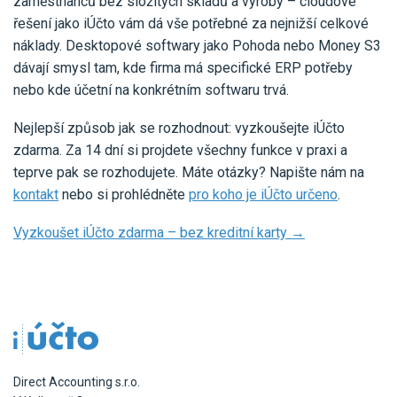
zaměstnanců bez složitých skladů a výroby – cloudové
řešení jako iÚčto vám dá vše potřebné za nejnižší celkové
náklady. Desktopové softwary jako Pohoda nebo Money S3
dávají smysl tam, kde firma má specifické ERP potřeby
nebo kde účetní na konkrétním softwaru trvá.
Nejlepší způsob jak se rozhodnout: vyzkoušejte iÚčto
zdarma. Za 14 dní si projdete všechny funkce v praxi a
teprve pak se rozhodujete. Máte otázky? Napište nám na
kontakt
nebo si prohlédněte
pro koho je iÚčto určeno
.
Vyzkoušet iÚčto zdarma – bez kreditní karty →
Direct Accounting s.r.o.