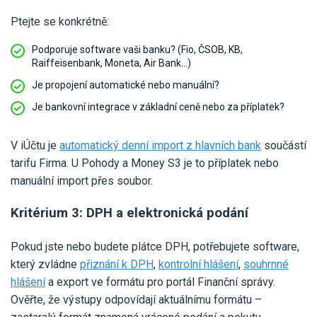
Ptejte se konkrétně:
Podporuje software vaši banku? (Fio, ČSOB, KB,
Raiffeisenbank, Moneta, Air Bank…)
Je propojení automatické nebo manuální?
Je bankovní integrace v základní ceně nebo za příplatek?
V iÚčtu je
automatický denní import z hlavních bank
součástí
tarifu Firma. U Pohody a Money S3 je to příplatek nebo
manuální import přes soubor.
Kritérium 3: DPH a elektronická podání
Pokud jste nebo budete plátce DPH, potřebujete software,
který zvládne
přiznání k DPH
,
kontrolní hlášení
,
souhrnné
hlášení
a export ve formátu pro portál Finanční správy.
Ověřte, že výstupy odpovídají aktuálnímu formátu –