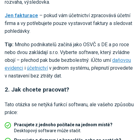
rozvaha, výsledovka.
Jen fakturace
– pokud vám účetnictví zpracovává účetní
firma a vy potřebujete pouze vystavovat faktury a sledovat
pohledávky.
Tip:
Mnoho podnikatelů začíná jako OSVČ s DE a po roce
nebo dvou zakládají s.r.o. Vyberte software, který zvládne
obojí – přechod pak bude bezbolestný. iÚčto umí
daňovou
evidenci
i
účetnictví
v jednom systému, přepnutí provedete
v nastavení bez ztráty dat.
2. Jak chcete pracovat?
Tato otázka se netýká funkcí softwaru, ale vašeho způsobu
práce:
Pracujete z jednoho počítače na jednom místě?
Desktopový software může stačit.