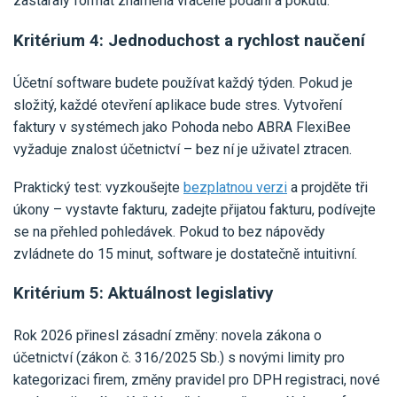
zastaralý formát znamená vrácené podání a pokutu.
Kritérium 4: Jednoduchost a rychlost naučení
Účetní software budete používat každý týden. Pokud je
složitý, každé otevření aplikace bude stres. Vytvoření
faktury v systémech jako Pohoda nebo ABRA FlexiBee
vyžaduje znalost účetnictví – bez ní je uživatel ztracen.
Praktický test: vyzkoušejte
bezplatnou verzi
a projděte tři
úkony – vystavte fakturu, zadejte přijatou fakturu, podívejte
se na přehled pohledávek. Pokud to bez nápovědy
zvládnete do 15 minut, software je dostatečně intuitivní.
Kritérium 5: Aktuálnost legislativy
Rok 2026 přinesl zásadní změny: novela zákona o
účetnictví (zákon č. 316/2025 Sb.) s novými limity pro
kategorizaci firem, změny pravidel pro DPH registraci, nové