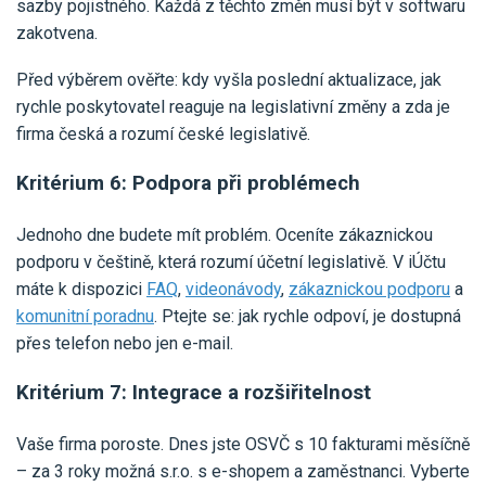
sazby pojistného. Každá z těchto změn musí být v softwaru
zakotvena.
Před výběrem ověřte: kdy vyšla poslední aktualizace, jak
rychle poskytovatel reaguje na legislativní změny a zda je
firma česká a rozumí české legislativě.
Kritérium 6: Podpora při problémech
Jednoho dne budete mít problém. Oceníte zákaznickou
podporu v češtině, která rozumí účetní legislativě. V iÚčtu
máte k dispozici
FAQ
,
videonávody
,
zákaznickou podporu
a
komunitní poradnu
. Ptejte se: jak rychle odpoví, je dostupná
přes telefon nebo jen e-mail.
Kritérium 7: Integrace a rozšiřitelnost
Vaše firma poroste. Dnes jste OSVČ s 10 fakturami měsíčně
– za 3 roky možná s.r.o. s e-shopem a zaměstnanci. Vyberte