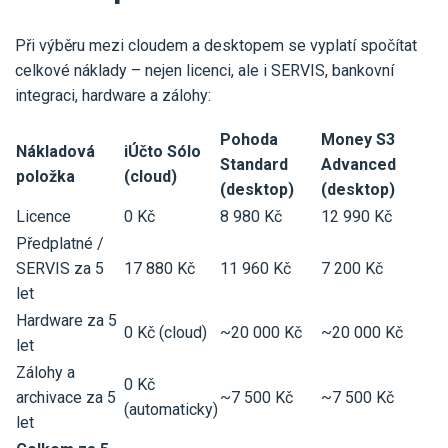
Při výběru mezi cloudem a desktopem se vyplatí spočítat
celkové náklady – nejen licenci, ale i SERVIS, bankovní
integraci, hardware a zálohy:
Pohoda
Money S3
Nákladová
iÚčto Sólo
Standard
Advanced
položka
(cloud)
(desktop)
(desktop)
Licence
0 Kč
8 980 Kč
12 990 Kč
Předplatné /
SERVIS za 5
17 880 Kč
11 960 Kč
7 200 Kč
let
Hardware za 5
0 Kč (cloud)
~20 000 Kč
~20 000 Kč
let
Zálohy a
0 Kč
archivace za 5
~7 500 Kč
~7 500 Kč
(automaticky)
let