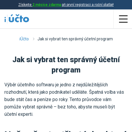
Získejte
2 měsíce zdarma
při první registraci a roční platbě!
Aplikace
iÚčto
Jak si vybrat ten správný účetní program
Účetnictví
Jak si vybrat ten správný účetní
Daňová evidence
program
Fakturace
Výběr účetního softwaru je jedno z nejdůležitějších
Přehled funkcí
rozhodnutí, která jako podnikatel uděláte. Špatná volba vás
bude stát čas a peníze po roky. Tento průvodce vám
Ceník
Online účetnictví
pomůže vybrat správně – bez toho, abyste museli být
Online daňová evidence
účetní experti.
Účetní služby
Online fakturace