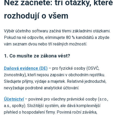
Než začnete: tři otázky, které
Pro uživatele iÚčto
Propojení s bankou
Pro koho je určené
Poptávka účetních služeb
rozhodují o všem
Účetní a manažerské reporty
Pro firmy
Ceník účetních služeb
Ceník a sklady
VYZKOUŠET ZDARMA
PŘIHLÁSIT SE
Pro živnostníky
Výběr účetního softwaru začíná třemi základními otázkami.
One Stop Shop (OSS)
Pokud na ně odpovíte, eliminujete 80 % kandidátů a zbyde
Pro spolky
Blog
Kontakt
vám seznam dvou nebo tří reálných možností.
Všechny funkce
1. Co musíte ze zákona vést?
Daňová evidence (DE)
– pro fyzické osoby (OSVČ,
živnostníky), kteří nejsou zapsáni v obchodním rejstříku.
Sledujete příjmy, výdaje a majetek. Relativně jednoduché,
nevyžaduje podrobné analytické účtování.
Účetnictví
– povinné pro všechny právnické osoby (s.r.o.,
a.s., spolky). Složitější systém, ale dává komplexnější
přehled o hospodaření firmy. Povinná roční závěrka,