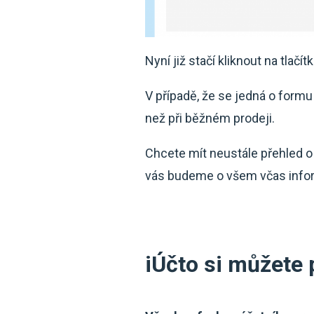
Nyní již stačí kliknout na tlačít
V případě, že se jedná o form
než při běžném prodeji.
Chcete mít neustále přehled o
vás budeme o všem včas info
iÚčto si můžete