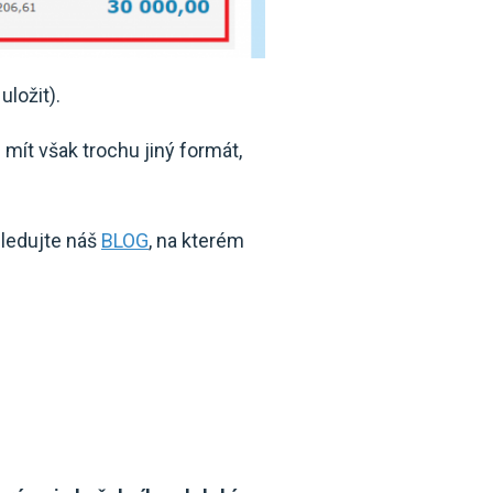
ložit).
e mít však trochu jiný formát,
sledujte náš
BLOG
, na kterém