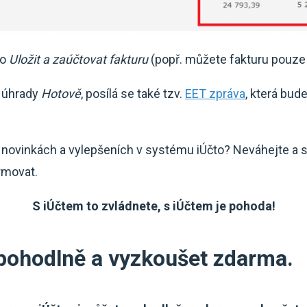
ko
Uložit a zaúčtovat
fakturu
(popř. můžete fakturu pouze u
u úhrady
Hotově
, posílá se také tzv.
EET zpráva
, která bud
 novinkách a vylepšeních v systému iÚčto? Neváhejte a 
rmovat.
S iÚčtem to zvládnete, s iÚčtem je pohoda!
 pohodlně a vyzkoušet zdarma.