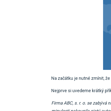
Na začátku je nutné zmínit, ž
Nejprve si uvedeme krátký přík
Firma ABC, s. r. o. se zabývá
minulosti nakoupila ojetý auto