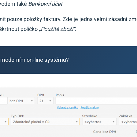
evodem také
Bankovní účet
.
plnit pouze položky faktury. Zde je jedna velmi zásadní z
aškrtnout políčko
„Použité zboží“
.
 moderním on-line systému?