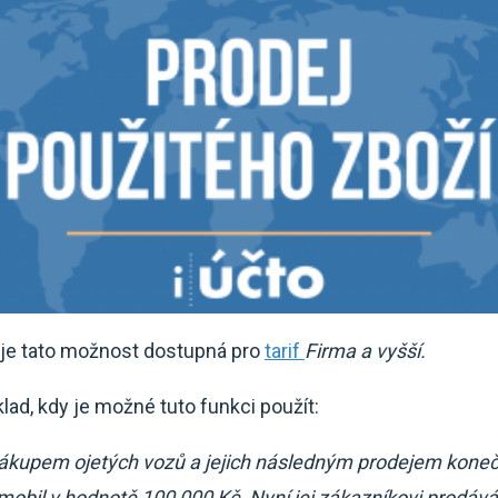
e je tato možnost dostupná pro
tarif
Firma a vyšší.
lad, kdy je možné tuto funkci použít:
 nákupem ojetých vozů a jejich následným prodejem kone
mobil v hodnotě 100 000 Kč. Nyní jej zákazníkovi prodává