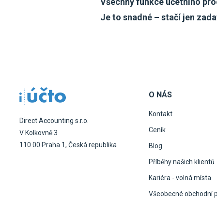
Všechny funkce účetního pro
Je to snadné – stačí jen zad
O NÁS
Kontakt
Direct Accounting s.r.o.
Ceník
V Kolkovně 3
110 00 Praha 1, Česká republika
Blog
Příběhy našich klientů
Kariéra - volná místa
Všeobecné obchodní 