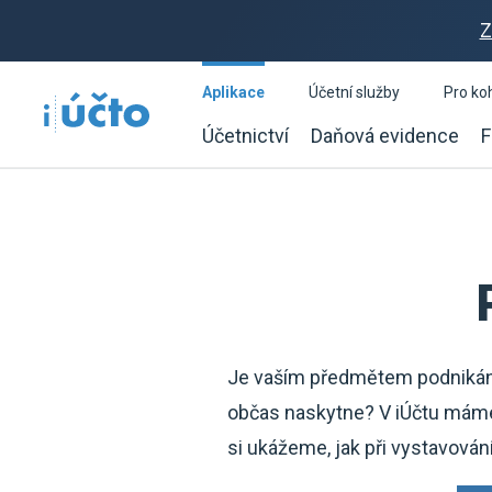
Z
Aplikace
Účetní služby
Pro ko
Účetnictví
Daňová evidence
F
Je vaším předmětem podniká
občas naskytne? V iÚčtu máme 
si ukážeme, jak při vystavován