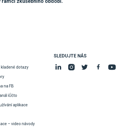
 rámci zkušebního období.
SLEDUJTE NÁS
 kladené dotazy
ory
na na FB
nál iÚčto
žívání aplikace
kace – video návody