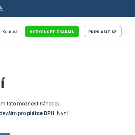
ě!
Kontakt
VYZKOUŠET ZDARMA
PŘIHLÁSIT SE
í
ám tato možnost náhodou
ředevším pro
plátce DPH
. Nyní