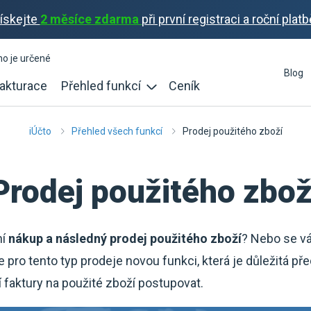
ískejte
2 měsíce zdarma
při první registraci a roční platb
ho je určené
Blog
akturace
Přehled funkcí
Ceník
iÚčto
Přehled všech funkcí
Prodej použitého zboží
Prodej použitého zbož
ní
nákup a následný prodej použitého zboží
? Nebo se v
pro tento typ prodeje novou funkci, která je důležitá p
í faktury na použité zboží postupovat.