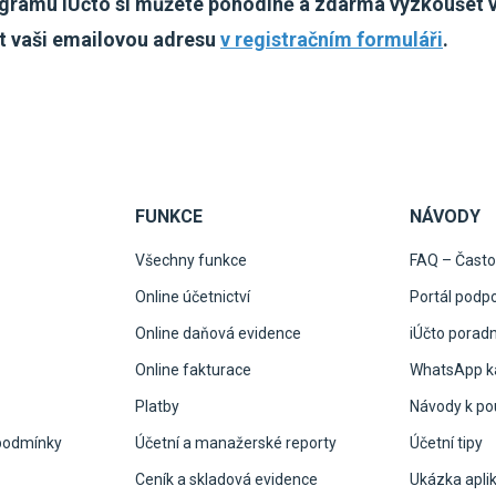
gramu iÚčto si můžete pohodlně a zdarma vyzkoušet v
at vaši emailovou adresu
v registračním formuláři
.
FUNKCE
NÁVODY
Všechny funkce
FAQ – Často
Online účetnictví
Portál podp
Online daňová evidence
iÚčto porad
Online fakturace
WhatsApp ka
Platby
Návody k pou
podmínky
Účetní a manažerské reporty
Účetní tipy
Ceník a skladová evidence
Ukázka apli