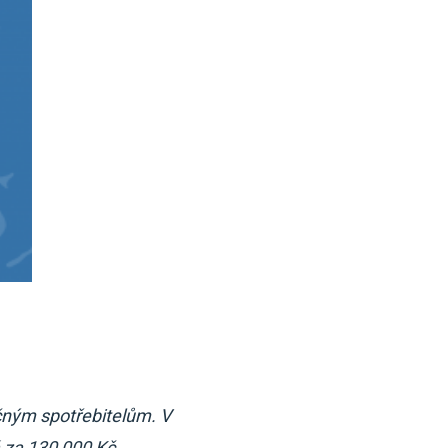
čným spotřebitelům. V
 za 130 000 Kč.