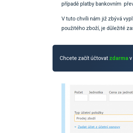
případě platby bankovním př
V tuto chvíli nám již zbývá vy
použitého zboží, je důležité z
Chcete začít účtovat
zdarma
v