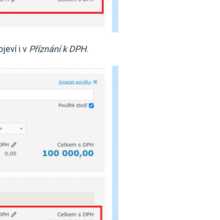
jeví i v
Příznání k DPH
.