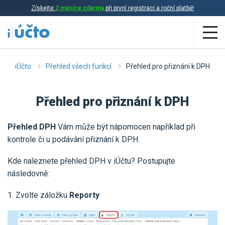
Získejte
2 měsíce zdarma
při první registraci a roční platbě!
Aplikace
iÚčto
Přehled všech funkcí
Přehled pro přiznání k DPH
Účetnictví
Přehled pro přiznání k DPH
Daňová evidence
Přehled DPH
Vám může být nápomocen například při
Fakturace
kontrole či u podávání přiznání k DPH.
Přehled funkcí
Kde naleznete přehled DPH v iÚčtu? Postupujte
Ceník
následovně:
Online účetnictví
Online daňová evidence
1. Zvolte záložku
Reporty
Účetní služby
Online fakturace