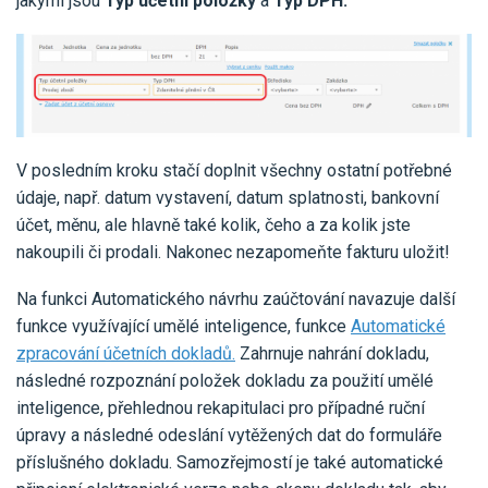
jakými jsou
Typ účetní položky
a
Typ DPH.
V posledním kroku stačí doplnit všechny ostatní potřebné
údaje, např. datum vystavení, datum splatnosti, bankovní
účet, měnu, ale hlavně také kolik, čeho a za kolik jste
nakoupili či prodali. Nakonec nezapomeňte fakturu uložit!
Na funkci Automatického návrhu zaúčtování navazuje další
funkce využívající umělé inteligence, funkce
Automatické
zpracování účetních dokladů.
Zahrnuje nahrání dokladu,
následné rozpoznání položek dokladu za použití umělé
inteligence, přehlednou rekapitulaci pro případné ruční
úpravy a následné odeslání vytěžených dat do formuláře
příslušného dokladu. Samozřejmostí je také automatické