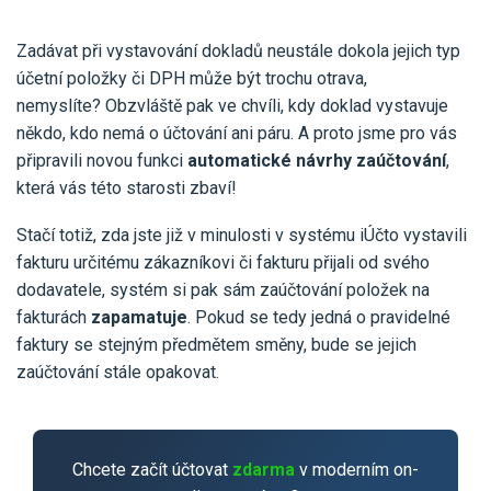
Pro uživatele iÚčto
Propojení s bankou
Pro koho je určené
Poptávka účetních služeb
Zadávat při vystavování dokladů neustále dokola jejich typ
Účetní a manažerské reporty
účetní položky či DPH může být trochu otrava,
Pro firmy
Ceník účetních služeb
nemyslíte? Obzvláště pak ve chvíli, kdy doklad vystavuje
Ceník a sklady
VYZKOUŠET ZDARMA
PŘIHLÁSIT SE
Pro živnostníky
někdo, kdo nemá o účtování ani páru. A proto jsme pro vás
One Stop Shop (OSS)
připravili novou funkci
automatické návrhy zaúčtování
,
Pro spolky
Blog
Kontakt
která vás této starosti zbaví!
Všechny funkce
Stačí totiž, zda jste již v minulosti v systému iÚčto vystavili
fakturu určitému zákazníkovi či fakturu přijali od svého
dodavatele, systém si pak sám zaúčtování položek na
fakturách
zapamatuje
. Pokud se tedy jedná o pravidelné
faktury se stejným předmětem směny, bude se jejich
zaúčtování stále opakovat.
Chcete začít účtovat
zdarma
v moderním on-