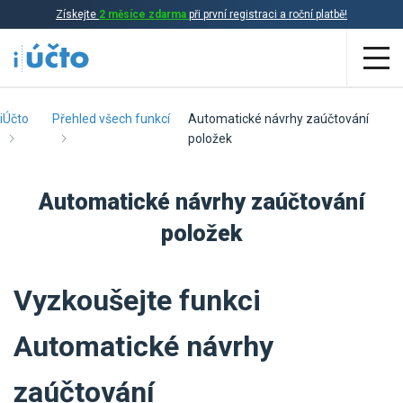
Získejte
2 měsíce zdarma
při první registraci a roční platbě!
Aplikace
iÚčto
Přehled všech funkcí
Automatické návrhy zaúčtování
položek
Účetnictví
Automatické návrhy zaúčtování
Daňová evidence
položek
Fakturace
Přehled funkcí
Vyzkoušejte funkci
Ceník
Online účetnictví
Automatické návrhy
Online daňová evidence
Účetní služby
Online fakturace
zaúčtování