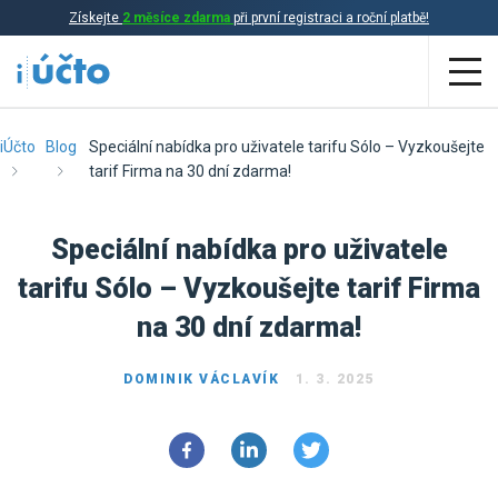
Získejte
2 měsíce zdarma
při první registraci a roční platbě!
Aplikace
iÚčto
Blog
Speciální nabídka pro uživatele tarifu Sólo – Vyzkoušejte
tarif Firma na 30 dní zdarma!
Účetnictví
Speciální nabídka pro uživatele
Daňová evidence
tarifu Sólo – Vyzkoušejte tarif Firma
Fakturace
na 30 dní zdarma!
Přehled funkcí
Ceník
DOMINIK VÁCLAVÍK
1. 3. 2025
Online účetnictví
Online daňová evidence
Účetní služby
Online fakturace