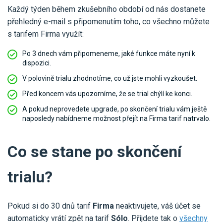
Každý týden během zkušebního období od nás dostanete
přehledný e-mail s připomenutím toho, co všechno můžete
s tarifem Firma využít:
Po 3 dnech vám připomeneme, jaké funkce máte nyní k
dispozici.
V polovině trialu zhodnotíme, co už jste mohli vyzkoušet.
Před koncem vás upozorníme, že se trial chýlí ke konci.
A pokud neprovedete upgrade, po skončení trialu vám ještě
naposledy nabídneme možnost přejít na Firma tarif natrvalo.
Co se stane po skončení
trialu?
Pokud si do 30 dnů tarif
Firma
neaktivujete, váš účet se
automaticky vrátí zpět na tarif
Sólo
. Přijdete tak o
všechny