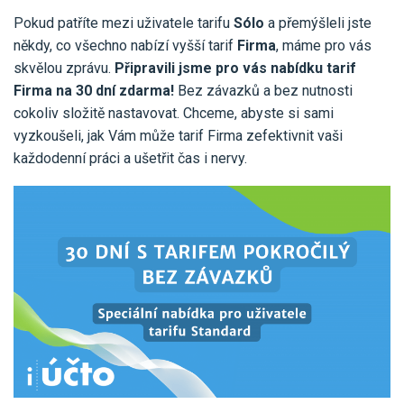
Pro uživatele iÚčto
Propojení s bankou
Pokud patříte mezi uživatele tarifu
Sólo
a přemýšleli jste
Pro koho je určené
Poptávka účetních služeb
někdy, co všechno nabízí vyšší tarif
Firma
, máme pro vás
Účetní a manažerské reporty
skvělou zprávu.
Připravili jsme pro vás nabídku tarif
Pro firmy
Ceník účetních služeb
Ceník a sklady
Firma na 30 dní zdarma!
Bez závazků a bez nutnosti
VYZKOUŠET ZDARMA
PŘIHLÁSIT SE
Pro živnostníky
cokoliv složitě nastavovat. Chceme, abyste si sami
One Stop Shop (OSS)
vyzkoušeli, jak Vám může tarif Firma zefektivnit vaši
Pro spolky
Blog
Kontakt
každodenní práci a ušetřit čas i nervy.
Všechny funkce