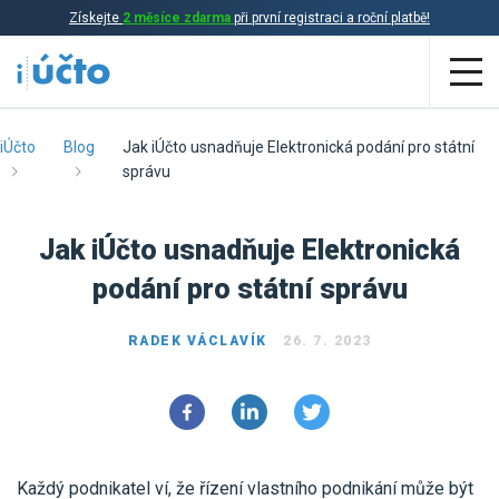
Získejte
2 měsíce zdarma
při první registraci a roční platbě!
Aplikace
iÚčto
Blog
Jak iÚčto usnadňuje Elektronická podání pro státní
správu
Účetnictví
Jak iÚčto usnadňuje Elektronická
Daňová evidence
podání pro státní správu
Fakturace
Přehled funkcí
RADEK VÁCLAVÍK
26. 7. 2023
Ceník
Online účetnictví
Online daňová evidence
Účetní služby
Online fakturace
Každý podnikatel ví, že řízení vlastního podnikání může být