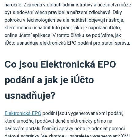
Pro uživatele iÚčto
náročné. Zejména v oblasti administrativy a účetnictví může
Propojení s bankou
Pro koho je určené
být sledování všech pravidel a nařízení zdlouhavé. Díky
Poptávka účetních služeb
Účetní a manažerské reporty
pokroku v technologiích se ale naštěstí objevují nástroje,
Pro firmy
Ceník účetních služeb
které mohou usnadnit tuto práci, jako je například iÚčto,
Ceník a sklady
VYZKOUŠET ZDARMA
PŘIHLÁSIT SE
online účetní aplikace. V tomto článku se podíváme, jak
Pro živnostníky
One Stop Shop (OSS)
iÚčto usnadňuje elektronická EPO podání pro státní správu.
Pro spolky
Blog
Kontakt
Všechny funkce
Co jsou Elektronická EPO
podání a jak je iÚčto
usnadňuje?
Elektronická EPO
podání jsou vygenerovaná xml podání,
které umožňují podávat daně elektronicky přímo na
daňovém portálu finanční správy nebo je odeslat pomocí
datové schránky. Ve zkratce – nahrajete vygenerovaný XML