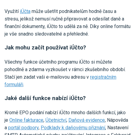
Využití
iÚčta
může ušetřit podnikatelům hodně času a
stresu, jelikož nemusí ručně připravovat a odesílat daně a
finanční dokumenty, iÚčto to udělá za ně. Díky online formátu
je vše snadno sledovatelné a přehledné.
Jak mohu začít používat iÚčto?
Všechny funkce účetního programu iÚčto si můžete
pohodlně a zdarma vyzkoušet v rámci zkušebního období.
Stačí jen zadat vaši e-mailovou adresu v
registračním
formuláři
.
Jaké další funkce nabízí iÚčto?
Kromě EPO podání nabízí iÚčto mnoho dalších funkcí, jako
je
Online fakturace
,
Účetnictví
,
Daňová evidence
, Nápověda
a
portál podpory
,
Podklady k daňovému přiznání
, Nastavení