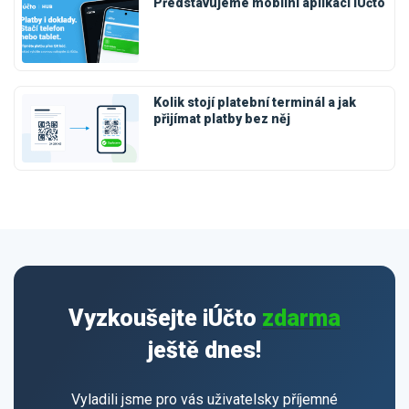
Představujeme mobilní aplikaci iÚčto
Kolik stojí platební terminál a jak
přijímat platby bez něj
Vyzkoušejte iÚčto
zdarma
ještě dnes!
Vyladili jsme pro vás uživatelsky příjemné