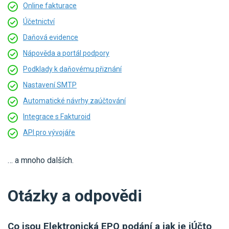
Online fakturace
Účetnictví
Daňová evidence
Nápověda a portál podpory
Podklady k daňovému přiznání
Nastavení SMTP
Automatické návrhy zaúčtování
Integrace s Fakturoid
API pro vývojáře
… a mnoho dalších.
Otázky a odpovědi
Co jsou Elektronická EPO podání a jak je iÚčto