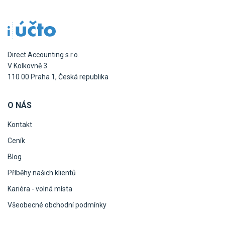
Pro uživatele iÚčto
Propojení s bankou
Pro koho je určené
Poptávka účetních služeb
Účetní a manažerské reporty
Pro firmy
Ceník účetních služeb
Ceník a sklady
Direct Accounting s.r.o.
VYZKOUŠET ZDARMA
PŘIHLÁSIT SE
Pro živnostníky
V Kolkovně 3
One Stop Shop (OSS)
110 00 Praha 1, Česká republika
Pro spolky
Blog
Kontakt
Všechny funkce
O NÁS
Kontakt
Ceník
Blog
Příběhy našich klientů
Kariéra - volná místa
Všeobecné obchodní podmínky