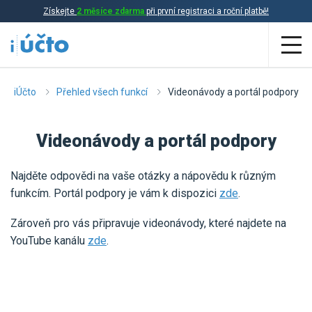
Získejte
2 měsíce zdarma
při první registraci a roční platbě!
Aplikace
iÚčto
Přehled všech funkcí
Videonávody a portál podpory
Účetnictví
Videonávody a portál podpory
Daňová evidence
Najděte odpovědi na vaše otázky a nápovědu k různým
Fakturace
funkcím. Portál podpory je vám k dispozici
zde
.
Přehled funkcí
Zároveň pro vás připravuje videonávody, které najdete na
Ceník
YouTube kanálu
zde
.
Online účetnictví
Online daňová evidence
Účetní služby
Online fakturace