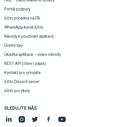
FAQ – Často kladené dotazy
Portál podpory
iÚčto poradna na FB
WhatsApp kanál iÚčto
Návody k používání aplikace
Účetní tipy
Ukázka aplikace – video návody
REST API (čtení i zápis)
Kontakt pro vývojáře
iÚčto Discord server
iÚčto pro školy
SLEDUJTE NÁS