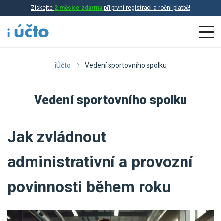
Získejte
2 měsíce zdarma
při první registraci a roční platbě!
Aplikace
iÚčto
Vedení sportovního spolku
Účetnictví
Vedení sportovního spolku
Daňová evidence
Fakturace
Jak zvládnout
Přehled funkcí
administrativní a provozní
Ceník
Online účetnictví
povinnosti během roku
Online daňová evidence
Účetní služby
Online fakturace