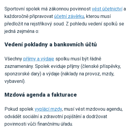
Sportovní spolek má zákonnou povinnost
vést účetnictví
a
každoročně připravovat
účetní závěrku
, kterou musí
předložit na rejstříkový soud. Z pohledu vedení spolků se
jedná zejména o:
Vedení pokladny a bankovních účtů
Všechny
příjmy a výdaje
spolku musí být řádně
zaznamenány. Spolek eviduje příjmy (členské příspěvky,
sponzorské dary) a výdaje (náklady na provoz, mzdy,
vybavení).
Mzdová agenda a fakturace
Pokud spolek
vyplácí mzdy
, musí vést mzdovou agendu,
odvádět sociální a zdravotní pojištění a dodržovat
povinnosti vůči finančnímu úřadu.