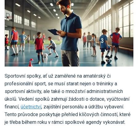
Pro uživatele iÚčto
Propojení s bankou
Pro koho je určené
Poptávka účetních služeb
Účetní a manažerské reporty
Pro firmy
Ceník účetních služeb
Ceník a sklady
VYZKOUŠET ZDARMA
PŘIHLÁSIT SE
Pro živnostníky
One Stop Shop (OSS)
Pro spolky
Blog
Kontakt
Všechny funkce
Sportovní spolky, ať už zaměřené na amatérský či
profesionální sport, se musí starat nejen o tréninky a
sportovní aktivity, ale také o množství administrativních
úkolů. Vedení spolků zahrnují žádosti o dotace, vyúčtování
financí,
účetnictví
, zajištění personálu a údržbu vybavení.
Tento průvodce poskytuje přehled klíčových činností, které
je třeba během roku v rámci spolkové agendy vykonávat.