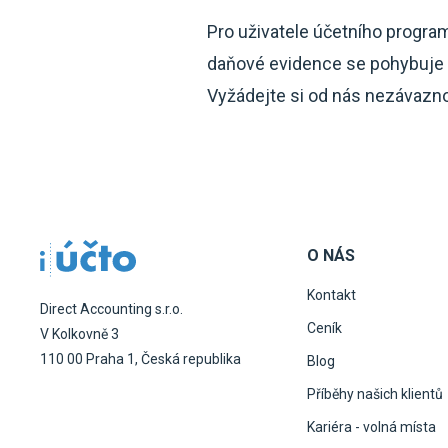
Pro uživatele účetního progra
daňové evidence se pohybuje j
Vyžádejte si od nás nezávaznou
O NÁS
Kontakt
Direct Accounting s.r.o.
Ceník
V Kolkovně 3
110 00 Praha 1, Česká republika
Blog
Příběhy našich klientů
Kariéra - volná místa