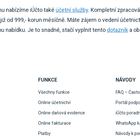
mu nabízíme iÚčto také
účetní služby
. Kompletní zpracová
iž od 999,- korun měsíčně. Máte zájem o vedení účetnic
 nabídku. Je to snadné, stačí vyplnit tento
dotazník
a ob
FUNKCE
NÁVODY
Všechny funkce
FAQ – Často
Online účetnictví
Portál podp
Online daňová evidence
iÚčto porad
Online fakturace
WhatsApp ka
Platby
Návody k pou