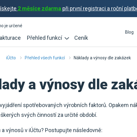
ískejte
2 měsíce zdarma
při první registraci a roční platb
ho je určené
Blog
akturace
Přehled funkcí
Ceník
iÚčto
Přehled všech funkcí
Náklady a výnosy dle zakázek
lady a výnosy dle zak
vyjádření spotřebovaných výrobních faktorů. Opakem ná
eškerých svých činností za určité období.
 a výnosů v iÚčtu? Postupujte následovně: