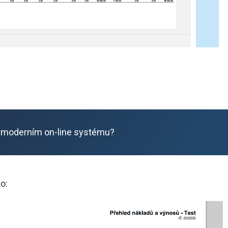
 moderním on-line systému?
o: