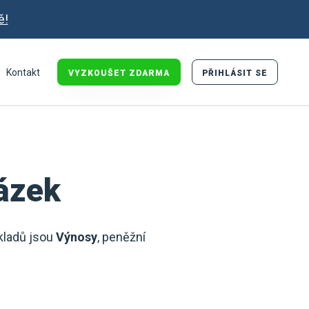
ě!
Kontakt
VYZKOUŠET ZDARMA
PŘIHLÁSIT SE
ázek
kladů jsou
Výnosy
, peněžní