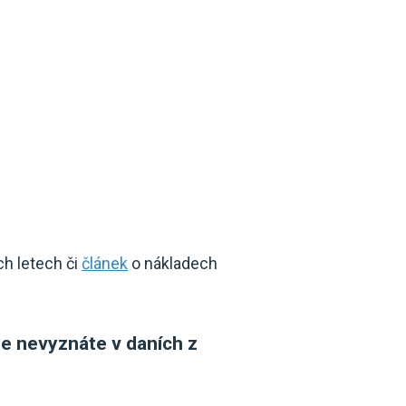
ch letech či
článek
o nákladech
se nevyznáte v daních z