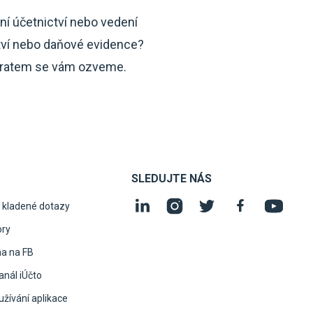
ní účetnictví nebo vedení
tví nebo daňové evidence?
ratem se vám ozveme.
SLEDUJTE NÁS
 kladené dotazy
ory
na na FB
nál iÚčto
žívání aplikace