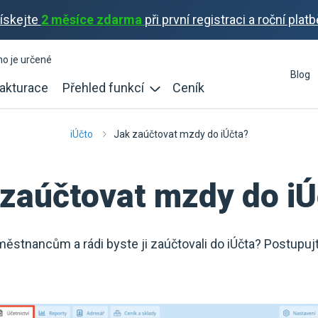
ískejte
2 měsíce zdarma
při první registraci a roční platb
ho je určené
Blog
akturace
Přehled funkcí
Ceník
iÚčto
Jak zaúčtovat mzdy do iÚčta?
 zaúčtovat mzdy do iÚ
stnancům a rádi byste ji zaúčtovali do iÚčta? Postupuj