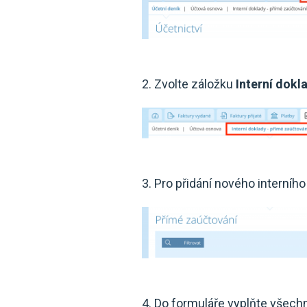
2. Zvolte záložku
Interní dokl
3. Pro přidání nového interníh
4. Do formuláře vyplňte všec