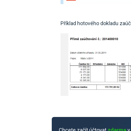
Příklad hotového dokladu zaú
Chcete začít účtovat
zdarma
v