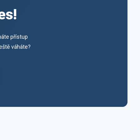
es!
máte přístup
ještě váháte?