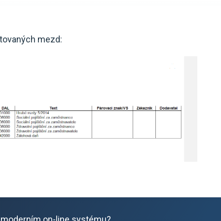
čtovaných mezd:
 moderním on-line systému?