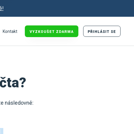
ě!
Kontakt
VYZKOUŠET ZDARMA
PŘIHLÁSIT SE
čta?
te následovně: