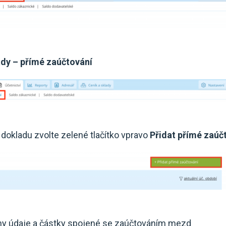
ady – přímé zaúčtování
o dokladu zvolte zelené tlačítko vpravo
Přidat přímé zaúč
hny údaje a částky spojené se zaúčtováním mezd