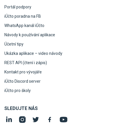
Portál podpory
iÚčto poradna na FB
WhatsApp kanál iÚčto
Návody k používání aplikace
Účetní tipy
Ukázka aplikace – video návody
REST API (čtení i zápis)
Kontakt pro vývojáře
iÚčto Discord server
iÚčto pro školy
SLEDUJTE NÁS