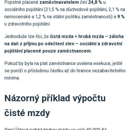
Pojistné placené
zaměstnavatelem
činí
24,8 %
u
sociálního pojištění (21,5 % na důchodové pojištění, 2,1 % na
nemocenské a 1,2 % na státní politiku zaměstnanosti) a
9 %
u zdravotního pojištění.
Jednoduše lze říci, že
čistá mzda = hrubá mzda – záloha
na daň z příjmu po odečtení slev – sociální a zdravotní
pojištění placené pouze zaměstnancem
.
Pokud by byla na plat zaměstnance uvalena exekuce, ještě
se poníží o příslušnou částku až do hranice nezabavitelného
minima.
Názorný příklad výpočtu
čisté mzdy
Paní Účtová pobírá hrubou mzdu ve výši 40 000 Kč,