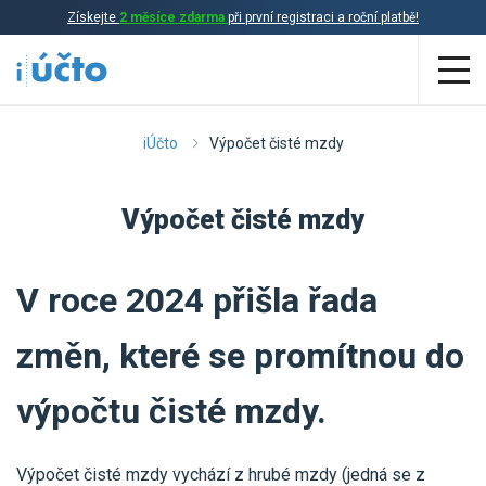
Získejte
2 měsíce zdarma
při první registraci a roční platbě!
Aplikace
iÚčto
Výpočet čisté mzdy
Účetnictví
Výpočet čisté mzdy
Daňová evidence
Fakturace
V roce 2024 přišla řada
Přehled funkcí
změn, které se promítnou do
Ceník
Online účetnictví
výpočtu čisté mzdy.
Online daňová evidence
Účetní služby
Online fakturace
Výpočet čisté mzdy vychází z hrubé mzdy (jedná se z