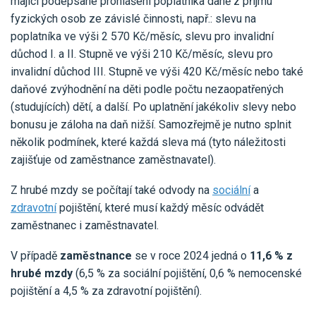
mající podepsané prohlášení poplatníka daně z příjmu
fyzických osob ze závislé činnosti, např.: slevu na
poplatníka ve výši 2 570 Kč/měsíc, slevu pro invalidní
důchod I. a II. Stupně ve výši 210 Kč/měsíc, slevu pro
invalidní důchod III. Stupně ve výši 420 Kč/měsíc nebo také
daňové zvýhodnění na děti podle počtu nezaopatřených
(studujících) dětí, a další. Po uplatnění jakékoliv slevy nebo
bonusu je záloha na daň nižší. Samozřejmě je nutno splnit
několik podmínek, které každá sleva má (tyto náležitosti
zajišťuje od zaměstnance zaměstnavatel).
Z hrubé mzdy se počítají také odvody na
sociální
a
zdravotní
pojištění, které musí každý měsíc odvádět
zaměstnanec i zaměstnavatel.
V případě
zaměstnance
se v roce 2024 jedná o
11,6 % z
hrubé mzdy
(6,5 % za sociální pojištění, 0,6 % nemocenské
pojištění a 4,5 % za zdravotní pojištění).