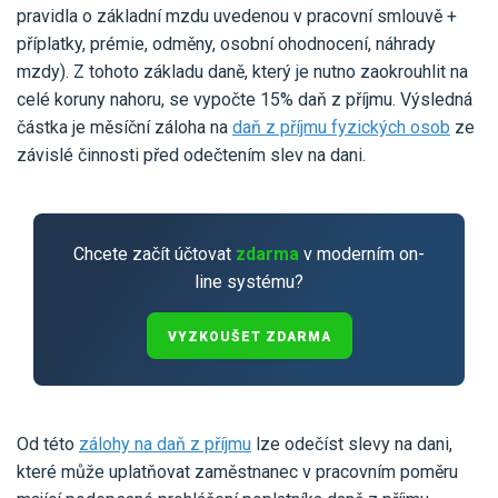
Pro uživatele iÚčto
pravidla o základní mzdu uvedenou v pracovní smlouvě +
Propojení s bankou
Pro koho je určené
příplatky, prémie, odměny, osobní ohodnocení, náhrady
Poptávka účetních služeb
Účetní a manažerské reporty
mzdy). Z tohoto základu daně, který je nutno zaokrouhlit na
Pro firmy
Ceník účetních služeb
celé koruny nahoru, se vypočte 15% daň z příjmu. Výsledná
Ceník a sklady
VYZKOUŠET ZDARMA
PŘIHLÁSIT SE
částka je měsíční záloha na
daň z příjmu fyzických osob
ze
Pro živnostníky
One Stop Shop (OSS)
závislé činnosti před odečtením slev na dani.
Pro spolky
Blog
Kontakt
Všechny funkce
Chcete začít účtovat
zdarma
v moderním on-
line systému?
VYZKOUŠET ZDARMA
Od této
zálohy na daň z příjmu
lze odečíst slevy na dani,
které může uplatňovat zaměstnanec v pracovním poměru