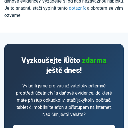
daňové evidence? Vyžádejte si od nás nezávaznou nabídku.
Je to snadné, stačí vyplnit tento
dotazník
a obratem se vám
ozveme.
Vyzkoušejte iÚčto
zdarma
ještě dnes!
Vyladili jsme pro vás uživatelsky příjemné
prostředí účetnictví a daňové evidence, do které
máte přístup odkudkoliv, stačí jakýkoliv počítač,
tablet či mobilní telefon s přístupem na internet.
Nad čím ještě váháte?