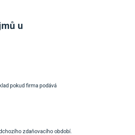
íjmů u
íklad pokud firma podává
ředchozího zdaňovacího období.