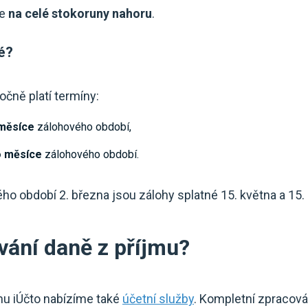
je
na celé stokoruny nahoru
.
é?
čně platí termíny:
 měsíce
zálohového období,
o měsíce
zálohového období.
ého období 2. března jsou zálohy splatné 15. května a 15.
vání daně z příjmu?
mu iÚčto nabízíme také
účetní služby
. Kompletní zpracován