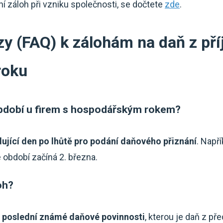
í záloh při vzniku společnosti, se dočtete
zde
.
zy (FAQ) k zálohám na daň z př
roku
období u firem s hospodářským rokem?
ující den po lhůtě pro podání daňového přiznání
. Např
é období začíná 2. března.
oh?
e
poslední známé daňové povinnosti
, kterou je daň z p