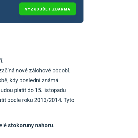
VYZKOUŠET ZDARMA
í.
 začíná nové zálohové období.
době, kdy poslední známá
dou platit do 15. listopadu
latit podle roku 2013/2014. Tyto
celé
stokoruny
nahoru
.