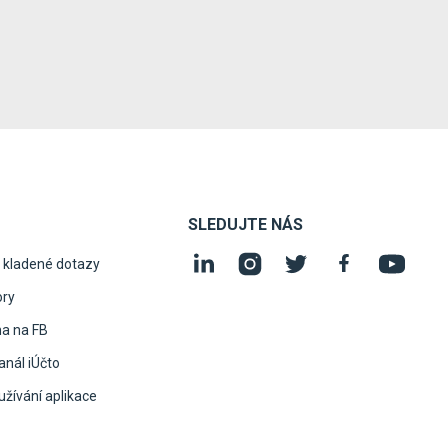
SLEDUJTE NÁS
 kladené dotazy
ory
na na FB
nál iÚčto
žívání aplikace