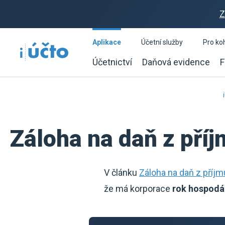
Z
Aplikace
Účetní služby
Pro ko
Účetnictví
Daňová evidence
F
Záloha na daň z pří
V článku
Záloha na daň z příj
že má korporace
rok
hospodá