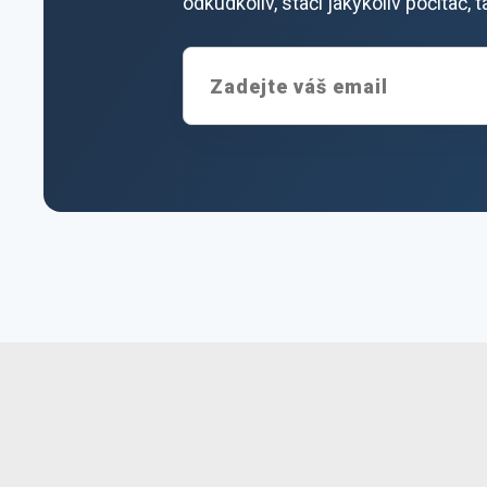
odkudkoliv, stačí jakýkoliv počítač,