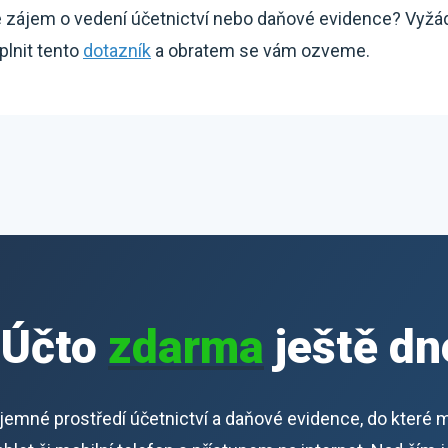
e zájem o vedení účetnictví nebo daňové evidence? Vyžá
plnit tento
dotazník
a obratem se vám ozveme.
iÚčto
zdarma
ještě dn
říjemné prostředí účetnictví a daňové evidence, do které 