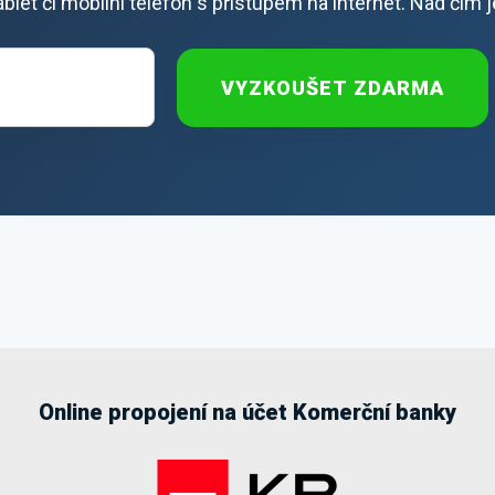
 tablet či mobilní telefon s přístupem na internet. Nad čím 
VYZKOUŠET ZDARMA
Online propojení na účet Komerční banky