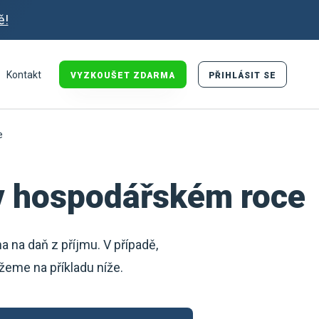
ě!
Kontakt
VYZKOUŠET ZDARMA
PŘIHLÁSIT SE
e
 v hospodářském roce
ha na daň z příjmu. V případě,
ážeme na příkladu níže.