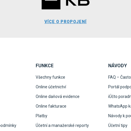
VÍCE O PROPOJENÍ
FUNKCE
NÁVODY
Všechny funkce
FAQ – Často
Online účetnictví
Portál podp
Online daňová evidence
iÚčto porad
Online fakturace
WhatsApp ka
Platby
Návody k pou
podmínky
Účetní a manažerské reporty
Účetní tipy