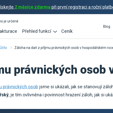
ískejte
2 měsíce zdarma
při první registraci a roční platb
ho je určené
Blog
akturace
Přehled funkcí
Ceník
iÚčto
Záloha na daň z příjmu právnických osob v hospodářském roc
jmu právnických osob
mu právnických osob
jsme si ukázali, jak se stanovují zálo
řský
, je tím ovlivněna i povinnost hrazení záloh, jak si uk