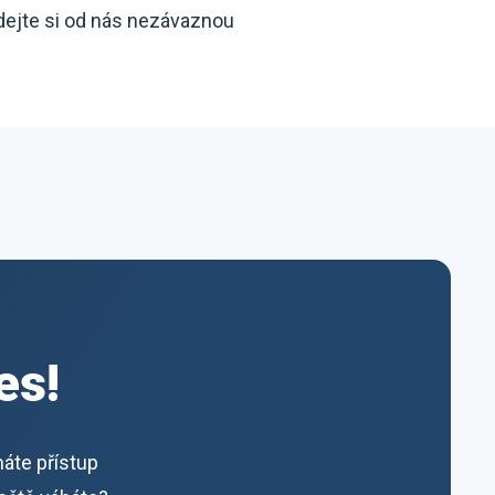
dejte si od nás nezávaznou
es!
máte přístup