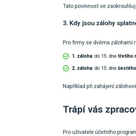
Tato povinnost se zaokrouhlu
3. Kdy jsou zálohy splatn
Pro firmy se dvěma zálohami ro
1. záloha
: do 15. dne
třetího
2. záloha
: do 15. dne
šestéh
Například při zahájení zálohov
Trápí vás zpraco
Pro uživatele účetního progra