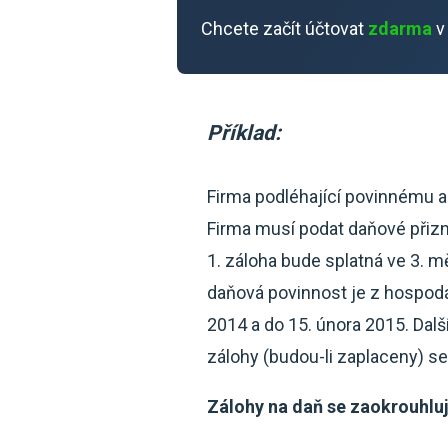
Chcete začít účtovat
zdarma
v
Příklad:
Firma podléhající povinnému a
Firma musí podat daňové přizn
1. záloha bude splatná ve 3. m
daňová povinnost je z hospodá
2014 a do 15. února 2015. Další
zálohy (budou-li zaplaceny) s
Zálohy na daň se zaokrouhluj