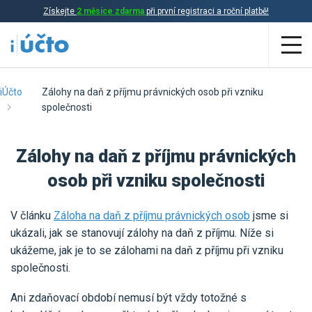
Získejte
2 měsíce zdarma
při první registraci a roční platbě!
Aplikace
iÚčto
Zálohy na daň z příjmu právnických osob při vzniku
společnosti
Účetnictví
Zálohy na daň z příjmu právnických
Daňová evidence
osob při vzniku společnosti
Fakturace
Přehled funkcí
V článku
Záloha na daň z příjmu právnických osob
jsme si
ukázali, jak se stanovují zálohy na daň z příjmu. Níže si
Ceník
Online účetnictví
ukážeme, jak je to se zálohami na daň z příjmu při vzniku
společnosti.
Online daňová evidence
Účetní služby
Online fakturace
Ani zdaňovací období nemusí být vždy totožné s