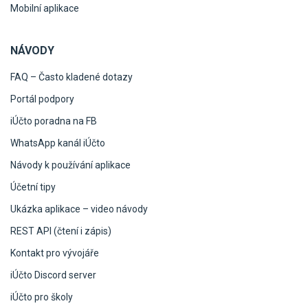
Mobilní aplikace
NÁVODY
FAQ – Často kladené dotazy
Portál podpory
iÚčto poradna na FB
WhatsApp kanál iÚčto
Návody k používání aplikace
Účetní tipy
Ukázka aplikace – video návody
REST API (čtení i zápis)
Kontakt pro vývojáře
iÚčto Discord server
iÚčto pro školy