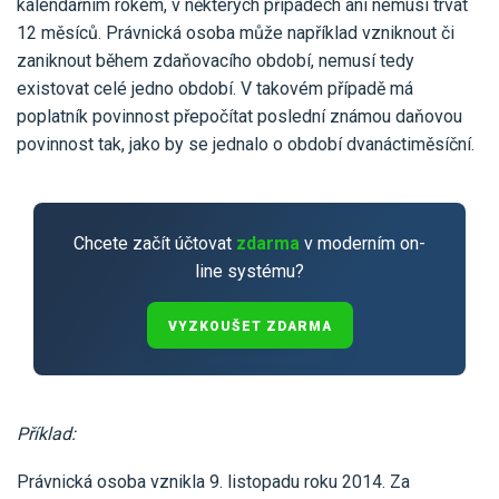
kalendářním rokem, v některých případech ani nemusí trvat
Pro uživatele iÚčto
Propojení s bankou
Pro koho je určené
12 měsíců. Právnická osoba může například vzniknout či
Poptávka účetních služeb
zaniknout během zdaňovacího období, nemusí tedy
Účetní a manažerské reporty
Pro firmy
existovat celé jedno období. V takovém případě má
Ceník účetních služeb
Ceník a sklady
poplatník povinnost přepočítat poslední známou daňovou
VYZKOUŠET ZDARMA
PŘIHLÁSIT SE
Pro živnostníky
povinnost tak, jako by se jednalo o období dvanáctiměsíční.
One Stop Shop (OSS)
Pro spolky
Blog
Kontakt
Všechny funkce
Chcete začít účtovat
zdarma
v moderním on-
line systému?
VYZKOUŠET ZDARMA
Příklad:
Právnická osoba vznikla 9. listopadu roku 2014. Za