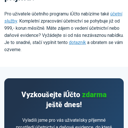
Pro uživatele účetního programu iÚčto nabízíme také
účetní
služby
. Kompletní zpracování účetnictví se pohybuje již od
999,- korun měsíčně. Máte zájem o vedení účetnictví nebo
daňové evidence? Vyžádejte si od nás nezávaznou nabídku.
Je to snadné, stačí vyplnit tento
dotazník
a obratem se vám
ozveme.
Vyzkoušejte iÚčto
zdarma
ještě dnes!
Vyladili jsme pro vás uživatelsky příjemné
prostředí účetnictví a daňové evidence, do které