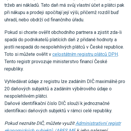
tržeb ani nákladů. Tato daň má svůj vlastní účet a plátci pak
při nákupu a prodeji spočítají její výši, přičemž rozdíl buď
uhradí, nebo obdrží od finančního úřadu.
Pokud si chcete ověřit obchodního partnera a zjistit zda-li
spadá do podnikatelů platících daň z přidané hodnoty a
jestli nespadá do nespolehlivých plátců v České republice.
Toto si můžete ověřit v
celostátním registru plátců DPH
.
Tento registr provozuje ministerstvo financí České
republiky.
Vyhledávat údaje z registru lze zadáním DIČ maximálně pro
20 daňových subjektů a zadáním výběrového údaje o
nespolehlivém plátci.
Daňové identifikační číslo DIČ slouží k jednoznačné
identifikaci daňových subjektů v rámci celé republiky.
Pokud neznáte DIČ, můžete využít
Administrativní registr
ekonomických subjektů /ARES MF
k jeho nalezení.