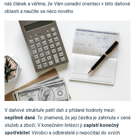
Pro uživatele iÚčto
náš článek a věříme, že Vám usnadní orientaci v této daňové
Propojení s bankou
Pro koho je určené
oblasti a naučíte se něco nového.
Poptávka účetních služeb
Účetní a manažerské reporty
Pro firmy
Ceník účetních služeb
Ceník a sklady
VYZKOUŠET ZDARMA
PŘIHLÁSIT SE
Pro živnostníky
One Stop Shop (OSS)
Pro spolky
Blog
Kontakt
Všechny funkce
V daňové struktuře patří daň z přidané hodnoty mezi
nepřímé daně
. To znamená, že její částka je zahrnuta v ceně
služeb a zboží. V konečném řetězci ji
zaplatí konečný
spotřebitel
. Výrobci a odběratelé ji nepočítají do svých