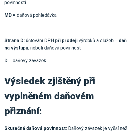
povinnosti.
MD
= daňová pohledávka
Strana D:
účtování DPH
při prodeji
výrobků a služeb =
daň
na výstupu
, neboli daňová povinnost.
D
= daňový závazek
Výsledek zjištěný při
vyplněném daňovém
přiznání:
Skutečná daňová povinnost:
Daňový závazek je vyšší než