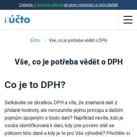
Získejte
2 měsíce zdarma
při první registraci a roční platbě!
Aplikace
iÚčto
Vše, co je potřeba vědět o DPH
Účetnictví
Vše, co je potřeba vědět o DPH
Daňová evidence
Fakturace
Co je to DPH?
Přehled funkcí
Setkáváte se zkratkou DPH a víte, že znamená daň z
Ceník
Online účetnictví
přidané hodnoty, ale nerozumíte jejímu principu a dalším
pojmům spojeným s touto daní? Například nevíte, kdo je
Online daňová evidence
Účetní služby
osoba identifikovaná k dani, kdy jste povinni stát se
Online fakturace
plátcem této daně a kdy je to pro Vás výhodné? Přečtěte si