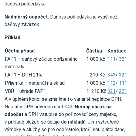
daňová pohledávka.
Nadměrný odpočet:
Daňová pohledávka je vyšší než
daňový závazek.
Příklad:
Účetní případ
Částka
Kontace
FAP1 – daňový základ pořízeného
1 000 Kč
111
/
321
materiálu
FAP1 – DPH 21%
210 Kč
343
/
321
Příjemka – materiál na sklad
1 000 Kč
112
/
111
VBÚ – úhrada FAP1
1 210 Kč
321
/
221
A v úplném konci se zmíníme i o variantě neplátce DPH.
Neplátci DPH nevedou účet
343
.
Nemají nárok na
odpočet
a DPH vstupuje do pořizovací ceny majetku,
v případě služeb se účtuje
do nákladů
. Jimi vytvořené
výrobky a služby se pro odběratele, kteří jsou plátci daně,