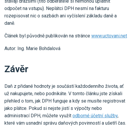
stávají dražšími (tito odběratelé si nemohou uplatnit
odpočet na vstupu). Neplátci DPH nesmí na fakturu
rozepisovat nic o sazbách ani vyčíslení základu daně a
daně.
Článek byl původně publikován na stránce
www.uctovani.net
Autor: Ing. Marie Bohdalová
Závěr
Daň z přidané hodnoty je součástí každodenního života, ať
už nakupujete, nebo podnikáte. V tomto článku jste získali
přehled o tom, jak DPH funguje a kdy se musíte registrovat
jako plátce. Pokud si nejste jistí s výpočty nebo
administrací DPH, můžete využít
odborné účetní služby
,
které vám usnadní správu daňových povinností a ušetří čas.