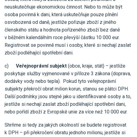
neuskutečňuje ekonomickou činnost. Nebo to může být
osoba povinná k dani, která uskutečňuje pouze plnění
osvobozená od daně, jestliže pořizuje zboží z jiného
členského státu a hodnota pořízeného zboží bez daně
v běžném kalendářním roce převýší částku 10 000 eur.
Registrovat se povinně musí i osoby, které si nechají zaslat
zboží podléhající spotřební dani.
c)
Veřejnoprávní subjekt
(obce, kraje, stát) – jestliže
poskytuje služby vyjmenované v příloze 3 zákona (doprava,
dodávky vody nebo tepla). Pokud tyto veřejnoprávní
subjekty překročí obrat milion korun, stanou se plátci DPH.
Další podmínky jsou stejné jako u identifikované osoby a to,
jestliže si nechají zaslat zboží podléhající spotřební dani,
nebo pořídí zboží z Evropské unie za více než 10 000 eur.
Shrňme si tedy za jakých okolností se budete registrovat
k DPH – při překročení obratu jednoho milionu, jestliže si