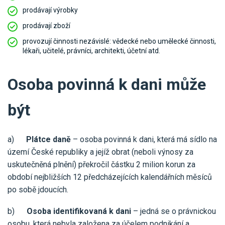
prodávají výrobky
prodávají zboží
provozují činnosti nezávislé: vědecké nebo umělecké činnosti,
lékaři, učitelé, právníci, architekti, účetní atd.
Osoba povinná k dani může
být
a)
Plátce daně
– osoba povinná k dani, která má sídlo na
území České republiky a jejíž obrat (neboli výnosy za
uskutečněná plnění) překročil částku 2 milion korun za
období nejbližších 12 předcházejících kalendářních měsíců
po sobě jdoucích.
b)
Osoba identifikovaná k dani
– jedná se o právnickou
osobu, která nebyla založena za účelem podnikání a