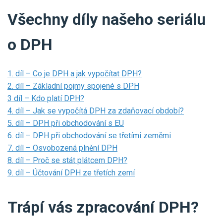
Všechny díly našeho seriálu
o DPH
1. díl – Co je DPH a jak vypočítat DPH?
2. díl – Základní pojmy spojené s DPH
3 díl – Kdo platí DPH?
4. díl – Jak se vypočítá DPH za zdaňovací období?
5. díl – DPH při obchodování s EU
6. díl – DPH při obchodování se třetími zeměmi
7. díl – Osvobozená plnění DPH
8. díl – Proč se stát plátcem DPH?
9. díl – Účtování DPH ze třetích zemí
Trápí vás zpracování DPH?