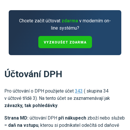
Chcete začít účtovat
zdarma
v moderním on-
line systému?
VYZKOUŠET ZDARMA
Účtování DPH
Pro účtování o DPH použijete účet
343
( skupina 34
v účtové třídě 3). Na tento účet se zaznamenávají jak
závazky, tak pohledávky
.
Strana MD:
účtování DPH
při nákupech
zboží nebo služeb
=
daň na vstupu
, kterou si podnikatel odečítá od daňové