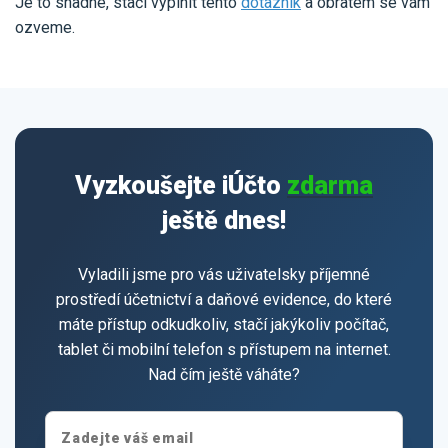
Je to snadné, stačí vyplnit tento
dotazník
a obratem se vám
ozveme.
Vyzkoušejte iÚčto
zdarma
ještě dnes!
Vyladili jsme pro vás uživatelsky příjemné
prostředí účetnictví a daňové evidence, do které
máte přístup odkudkoliv, stačí jakýkoliv počítač,
tablet či mobilní telefon s přístupem na internet.
Nad čím ještě váháte?