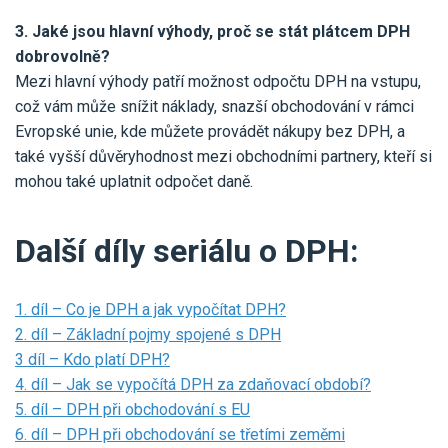
3. Jaké jsou hlavní výhody, proč se stát plátcem DPH
dobrovolně?
Mezi hlavní výhody patří možnost odpočtu DPH na vstupu,
což vám může snížit náklady, snazší obchodování v rámci
Evropské unie, kde můžete provádět nákupy bez DPH, a
také vyšší důvěryhodnost mezi obchodními partnery, kteří si
mohou také uplatnit odpočet daně.
Další díly seriálu o DPH:
1. díl – Co je DPH a jak vypočítat DPH?
2. díl – Základní pojmy spojené s DPH
3 díl – Kdo platí DPH?
4. díl – Jak se vypočítá DPH za zdaňovací období?
5. díl – DPH při obchodování s EU
6. díl – DPH při obchodování se třetími zeměmi