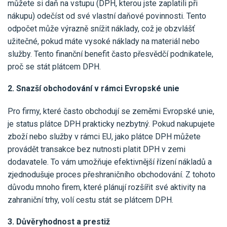
můžete si daň na vstupu (DPH, kterou jste zaplatili při
nákupu) odečíst od své vlastní daňové povinnosti. Tento
odpočet může výrazně snížit náklady, což je obzvlášť
užitečné, pokud máte vysoké náklady na materiál nebo
služby. Tento finanční benefit často přesvědčí podnikatele,
proč se stát plátcem DPH.
2. Snazší obchodování v rámci Evropské unie
Pro firmy, které často obchodují se zeměmi Evropské unie,
je status plátce DPH prakticky nezbytný. Pokud nakupujete
zboží nebo služby v rámci EU, jako plátce DPH můžete
provádět transakce bez nutnosti platit DPH v zemi
dodavatele. To vám umožňuje efektivnější řízení nákladů a
zjednodušuje proces přeshraničního obchodování. Z tohoto
důvodu mnoho firem, které plánují rozšířit své aktivity na
zahraniční trhy, volí cestu stát se plátcem DPH.
3. Důvěryhodnost a prestiž