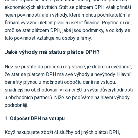
Pro uživatele iÚčto
Propojení s bankou
ekonomických aktivitách. Stát se plátcem DPH však přináší
Pro koho je určené
Poptávka účetních služeb
nejen povinnosti, ale i výhody, které mohou podnikatelům a
Účetní a manažerské reporty
firmám výrazně ulehčit práci a ušetřit finance. Pojďme si říci,
Pro firmy
Ceník účetních služeb
Ceník a sklady
proč se stát plátcem DPH, jaké jsou podmínky, a od kdy se
VYZKOUŠET ZDARMA
PŘIHLÁSIT SE
Pro živnostníky
tato povinnost vztahuje na osoby a firmy.
One Stop Shop (OSS)
Pro spolky
Blog
Kontakt
Jaké výhody má status plátce DPH?
Všechny funkce
Než se pustíte do procesu registrace, je dobré si uvědomit,
že stát se plátcem DPH má své výhody a nevýhody. Hlavní
benefity plynou z možnosti odpočtu daně na vstupu,
snadnějšího obchodování v rámci EU a vyšší důvěryhodnosti
u obchodních partnerů. Níže se podíváme na hlavní výhody
podrobněji.
1. Odpočet DPH na vstupu
Když nakupujete zboží či služby od jiných plátců DPH,