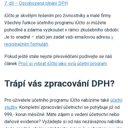
7. díl – Osvobozená plnění DPH
iÚčto je skvělým řešením pro živnostníky a malé firmy.
Všechny funkce účetního programu iÚčto si můžete
pohodlně a zdarma vyzkoušet v rámci zkušebního období.
Je to snadné – stačí jen zadat vaši emailovou adresu
v
registračním formuláři
.
Pokud ještě stále nejste přesvědčení podívejte se náš
článek
Proč si vybrat iÚčto jako svůj účetní program
.
Trápí vás zpracování DPH?
Pro uživatele účetního programu iÚčto nabízíme také
účetní
služby
. Kompletní zpracování účetnictví se pohybuje již od
999,- korun měsíčně. Máte zájem o vedení účetnictví nebo
daňové evidence? Vyžádejte si od nás nezávaznou nabídku.