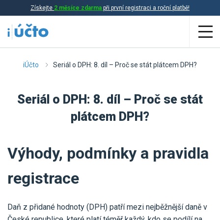
Získejte
2 měsíce zdarma
při první registraci a roční platbě!
Aplikace
iÚčto
Seriál o DPH: 8. díl – Proč se stát plátcem DPH?
Účetnictví
Seriál o DPH: 8. díl – Proč se stát
Daňová evidence
plátcem DPH?
Fakturace
Přehled funkcí
Výhody, podmínky a pravidla
Ceník
Online účetnictví
registrace
Online daňová evidence
Účetní služby
Daň z přidané hodnoty (DPH) patří mezi nejběžnější daně v
Online fakturace
České republice, které platí téměř každý, kdo se podílí na