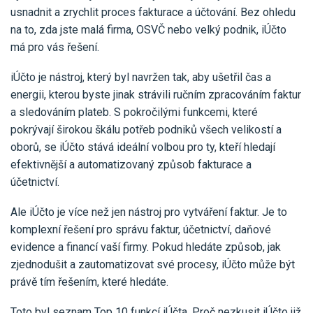
usnadnit a zrychlit proces fakturace a účtování. Bez ohledu
na to, zda jste malá firma, OSVČ nebo velký podnik, iÚčto
má pro vás řešení.
iÚčto je nástroj, který byl navržen tak, aby ušetřil čas a
energii, kterou byste jinak strávili ručním zpracováním faktur
a sledováním plateb. S pokročilými funkcemi, které
pokrývají širokou škálu potřeb podniků všech velikostí a
oborů, se iÚčto stává ideální volbou pro ty, kteří hledají
efektivnější a automatizovaný způsob fakturace a
účetnictví.
Ale iÚčto je více než jen nástroj pro vytváření faktur. Je to
komplexní řešení pro správu faktur, účetnictví, daňové
evidence a financí vaší firmy. Pokud hledáte způsob, jak
zjednodušit a zautomatizovat své procesy, iÚčto může být
právě tím řešením, které hledáte.
Toto byl seznam Top 10 funkcí iÚčta. Proč nezkusit iÚčto již