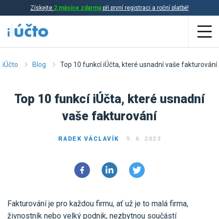
Získejte
2 měsíce zdarma
při první registraci a roční platbě!
Aplikace
iÚčto
Blog
Top 10 funkcí iÚčta, které usnadní vaše fakturování
Účetnictví
Top 10 funkcí iÚčta, které usnadní
Daňová evidence
vaše fakturování
Fakturace
RADEK VÁCLAVÍK
9. 6. 2023
Přehled funkcí
Ceník
Online účetnictví
Online daňová evidence
Účetní služby
Fakturování je pro každou firmu, ať už je to malá firma,
Online fakturace
živnostník nebo velký podnik, nezbytnou součástí