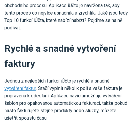
Pro uživatele iÚčto
Propojení s bankou
obchodního procesu. Aplikace iÚčto je navržena tak, aby
Pro koho je určené
tento proces co nejvíce usnadnila a zrychlila. Jaké jsou tedy
Poptávka účetních služeb
Účetní a manažerské reporty
Top 10 funkcí iÚčta, které nabízí nabízí? Pojďme se na ně
Pro firmy
Ceník účetních služeb
podívat.
Ceník a sklady
VYZKOUŠET ZDARMA
PŘIHLÁSIT SE
Pro živnostníky
One Stop Shop (OSS)
Rychlé a snadné vytvoření
Pro spolky
Blog
Kontakt
Všechny funkce
faktury
Jednou z nejlepších funkcí iÚčto je rychlé a snadné
vytváření faktur
. Stačí vyplnit několik polí a vaše faktura je
připravena k odeslání. Aplikace navíc umožňuje vytváření
šablon pro opakovanou automatickou fakturaci, takže pokud
často fakturujete stejné produkty nebo služby, můžete
ušetřit spoustu času.