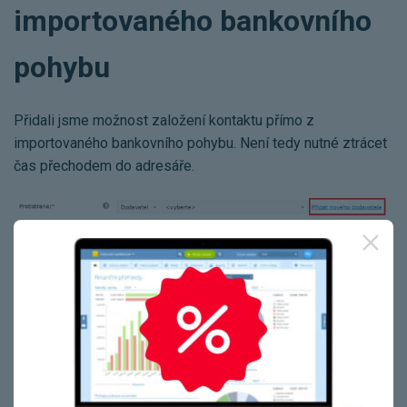
importovaného bankovního
pohybu
Přidali jsme možnost založení kontaktu přímo z
importovaného bankovního pohybu. Není tedy nutné ztrácet
čas přechodem do adresáře.
Externí ID u kontaktu
U kontaktu zákazníka/dodavatele přibyla možnost zadat
externí ID. Toto pole oceníte především pokud máte iÚčto
propojeno s dalšími aplikacemi prostřednictvím API.