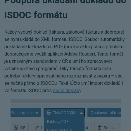
Podpora ukládání dokladů do
ISDOC formátu
Každý vydaný doklad (faktura, zálohová faktura a dobropis)
se nyní ukládá do XML formátu ISDOC. Soubor automaticky
přikládáme ke každému PDF (pro korektní práci s přílohami
doporučujeme využít aplikaci Adobe Reader). Tento formát
je uznávaným standardem v ČR a umí ho zpracovávat
většina účetních programů. Díky tomuto formátu není
potřeba faktury opisovat nebo rozpoznávat z papíru – vše
se načítá přímo z ISDOCu. Také iÚčto umí import dokladů i
ve formátu ISDOC přes
došlé doklady
.