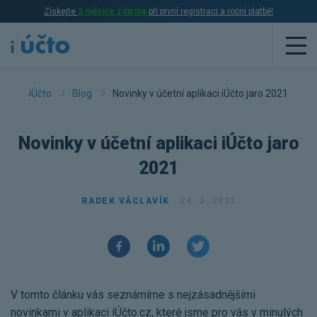
Získejte
2 měsíce zdarma
při první registraci a roční platbě!
Aplikace
iÚčto
Blog
Novinky v účetní aplikaci iÚčto jaro 2021
Účetnictví
Novinky v účetní aplikaci iÚčto jaro
Daňová evidence
2021
Fakturace
RADEK VÁCLAVÍK
24. 3. 2021
Přehled funkcí
Ceník
Online účetnictví
Online daňová evidence
Účetní služby
V tomto článku vás seznámíme s nejzásadnějšími
Online fakturace
novinkami v aplikaci iÚčto.cz, které jsme pro vás v minulých