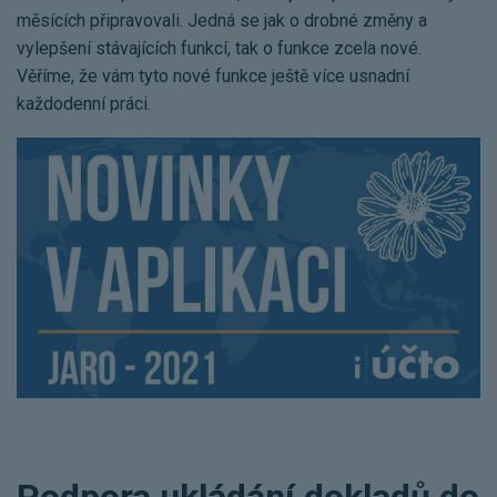
Pro uživatele iÚčto
Propojení s bankou
měsících připravovali. Jedná se jak o drobné změny a
Pro koho je určené
vylepšení stávajících funkcí, tak o funkce zcela nové.
Poptávka účetních služeb
Účetní a manažerské reporty
Věříme, že vám tyto nové funkce ještě více usnadní
Pro firmy
Ceník účetních služeb
každodenní práci.
Ceník a sklady
VYZKOUŠET ZDARMA
PŘIHLÁSIT SE
Pro živnostníky
One Stop Shop (OSS)
Pro spolky
Blog
Kontakt
Všechny funkce