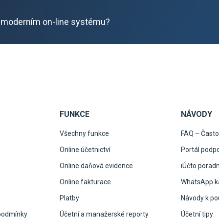
 moderním on-line systému?
FUNKCE
NÁVODY
Všechny funkce
FAQ – Často
Online účetnictví
Portál podp
Online daňová evidence
iÚčto porad
Online fakturace
WhatsApp ka
Platby
Návody k pou
podmínky
Účetní a manažerské reporty
Účetní tipy