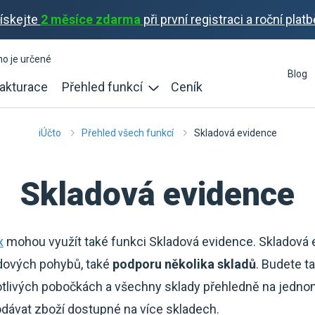
ískejte
2 měsíce zdarma
při první registraci a roční platb
ho je určené
Blog
akturace
Přehled funkcí
Ceník
iÚčto
Přehled všech funkcí
Skladová evidence
Skladová evidence
x
mohou využít také funkci Skladová evidence. Skladová
dových pohybů, také
podporu několika skladů
. Budete t
tlivých pobočkách a všechny sklady přehledně na jedn
dávat zboží dostupné na více skladech.