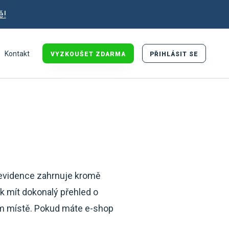
ě!
Kontakt
VYZKOUŠET ZDARMA
PŘIHLÁSIT SE
 evidence zahrnuje kromě
ak mít dokonalý přehled o
om místě. Pokud máte e-shop