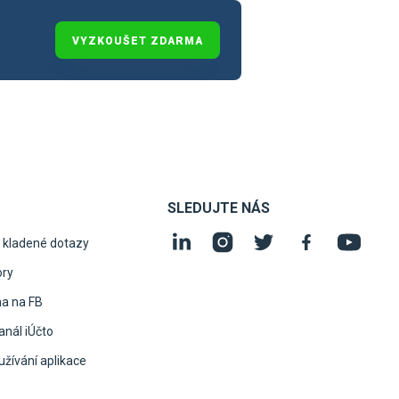
VYZKOUŠET ZDARMA
SLEDUJTE NÁS
 kladené dotazy
ory
na na FB
nál iÚčto
žívání aplikace