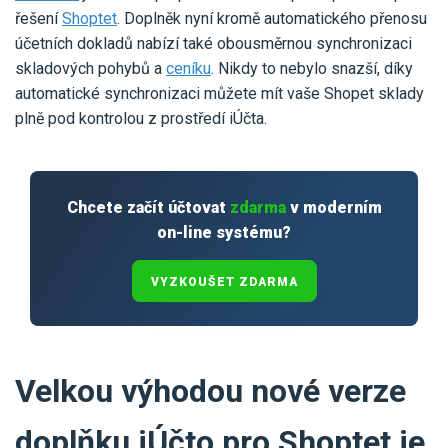
Pro uživatele iÚčto
Propojení s bankou
řešení
Shoptet
. Doplněk nyní kromě automatického přenosu
Pro koho je určené
účetních dokladů nabízí také obousměrnou synchronizaci
Poptávka účetních služeb
Účetní a manažerské reporty
skladových pohybů a
ceníku
. Nikdy to nebylo snazší, díky
Pro firmy
Ceník účetních služeb
automatické synchronizaci můžete mít vaše Shopet sklady
Ceník a sklady
VYZKOUŠET ZDARMA
PŘIHLÁSIT SE
Pro živnostníky
plně pod kontrolou z prostředí iÚčta.
One Stop Shop (OSS)
Pro spolky
Blog
Kontakt
Všechny funkce
Chcete začít účtovat
zdarma
v moderním
on-line systému?
VYZKOUŠET ZDARMA
Velkou výhodou nové verze
doplňku iÚčto pro Shoptet je