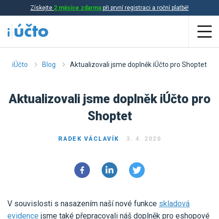
Získejte
2 měsíce zdarma
při první registraci a roční platbě!
Aplikace
iÚčto
Blog
Aktualizovali jsme doplněk iÚčto pro Shoptet
Účetnictví
Aktualizovali jsme doplněk iÚčto pro
Daňová evidence
Shoptet
Fakturace
RADEK VÁCLAVÍK
3. 4. 2020
Přehled funkcí
Ceník
Online účetnictví
Online daňová evidence
Účetní služby
V souvislosti s nasazením naší nové funkce
skladová
Online fakturace
evidence
jsme také přepracovali náš doplněk pro eshopové