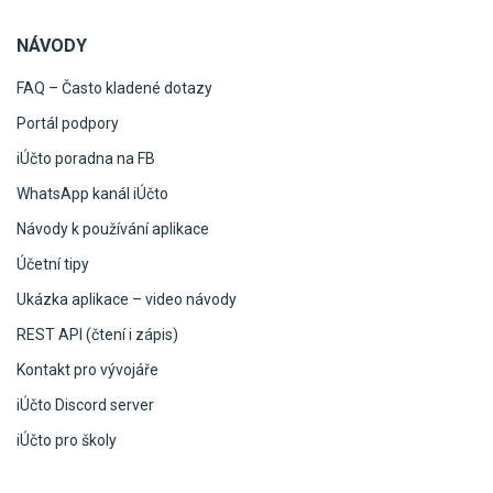
NÁVODY
FAQ – Často kladené dotazy
Portál podpory
iÚčto poradna na FB
WhatsApp kanál iÚčto
Návody k používání aplikace
Účetní tipy
Ukázka aplikace – video návody
REST API (čtení i zápis)
Kontakt pro vývojáře
iÚčto Discord server
iÚčto pro školy