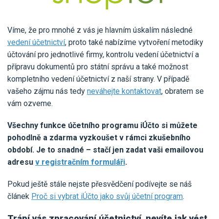
Víme, že pro mnohé z vás je hlavním úskalím následné
vedení účetnictví
,
proto také nabízíme vytvoření metodiky
účtování pro jednotlivé firmy, kontrolu vedení účetnictví a
přípravu dokumentů pro státní správu a také možnost
kompletního vedení účetnictví z naší strany. V případě
vašeho zájmu nás tedy
neváhejte kontaktovat
, obratem se
vám ozveme.
Všechny funkce účetního programu iÚčto si můžete
pohodlně a zdarma vyzkoušet v rámci zkušebního
období. Je to snadné – stačí jen zadat vaši emailovou
adresu
v registračním formuláři
.
Pokud ještě stále nejste přesvědčení podívejte se náš
článek
Proč si vybrat iÚčto jako svůj účetní program
.
Trápí vás zpracování účetnictví, nevíte jak vést