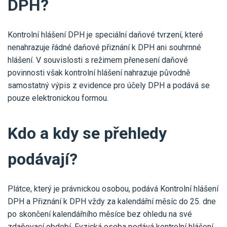
DPH?
Pro uživatele iÚčto
Propojení s bankou
Pro koho je určené
Poptávka účetních služeb
Účetní a manažerské reporty
Kontrolní hlášení DPH je speciální daňové tvrzení, které
Pro firmy
Ceník účetních služeb
nenahrazuje řádné daňové přiznání k DPH ani souhrnné
Ceník a sklady
VYZKOUŠET ZDARMA
PŘIHLÁSIT SE
Pro živnostníky
hlášení. V souvislosti s režimem přenesení daňové
One Stop Shop (OSS)
povinnosti však kontrolní hlášení nahrazuje původně
Pro spolky
Blog
Kontakt
samostatný výpis z evidence pro účely DPH a podává se
Všechny funkce
pouze elektronickou formou.
Kdo a kdy se přehledy
podávají?
Plátce, který je právnickou osobou, podává Kontrolní hlášení
DPH a Přiznání k DPH vždy za kalendářní měsíc do 25. dne
po skončení kalendářního měsíce bez ohledu na své
zdaňovací období. Fyzická osoba podává kontrolní hlášení