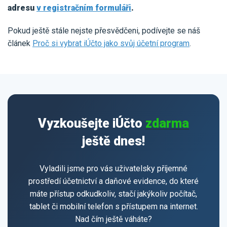
adresu
v registračním formuláři
.
Pokud ještě stále nejste přesvědčeni, podívejte se náš
článek
Proč si vybrat iÚčto jako svůj účetní program
.
Vyzkoušejte iÚčto
zdarma
ještě dnes!
Vyladili jsme pro vás uživatelsky příjemné
prostředí účetnictví a daňové evidence, do které
máte přístup odkudkoliv, stačí jakýkoliv počítač,
tablet či mobilní telefon s přístupem na internet.
Nad čím ještě váháte?