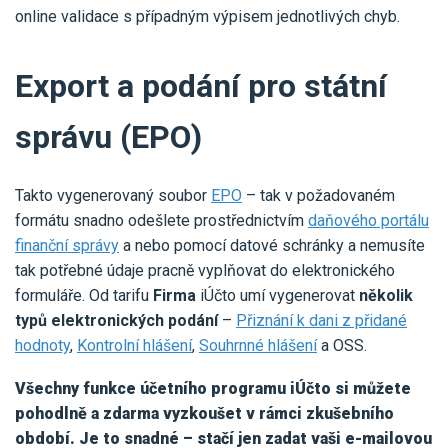
online validace s případným výpisem jednotlivých chyb.
Export a podání pro státní
správu (EPO)
Takto vygenerovaný soubor
EPO
– tak v požadovaném
formátu snadno odešlete prostřednictvím
daňového portálu
finanční správy
a nebo pomocí datové schránky a nemusíte
tak potřebné údaje pracně vyplňovat do elektronického
formuláře. Od tarifu
Firma
iÚčto umí vygenerovat
několik
typů elektronických podání
–
Přiznání k dani z přidané
hodnoty
,
Kontrolní hlášení
,
Souhrnné hlášení
a OSS.
Všechny funkce účetního programu iÚčto si můžete
pohodlně a zdarma vyzkoušet v rámci zkušebního
období. Je to snadné – stačí jen zadat vaši e-mailovou