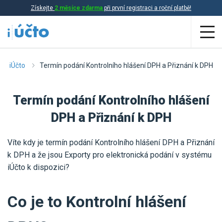
Získejte
2 měsíce zdarma
při první registraci a roční platbě!
Aplikace
iÚčto
Termín podání Kontrolního hlášení DPH a Přiznání k DPH
Účetnictví
Termín podání Kontrolního hlášení
Daňová evidence
DPH a Přiznání k DPH
Fakturace
Víte kdy je termín podání Kontrolního hlášení DPH a Přiznání
Přehled funkcí
k DPH a že jsou Exporty pro elektronická podání v systému
iÚčto k dispozici?
Ceník
Online účetnictví
Online daňová evidence
Co je to Kontrolní hlášení
Účetní služby
Online fakturace