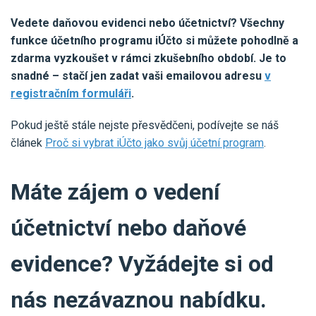
Vedete daňovou evidenci nebo účetnictví? Všechny
funkce účetního programu iÚčto si můžete pohodlně a
zdarma vyzkoušet v rámci zkušebního období. Je to
snadné – stačí jen zadat vaši emailovou adresu
v
registračním formuláři
.
Pokud ještě stále nejste přesvědčeni, podívejte se náš
článek
Proč si vybrat iÚčto jako svůj účetní program
.
Máte zájem o vedení
účetnictví nebo daňové
evidence? Vyžádejte si od
nás nezávaznou nabídku.