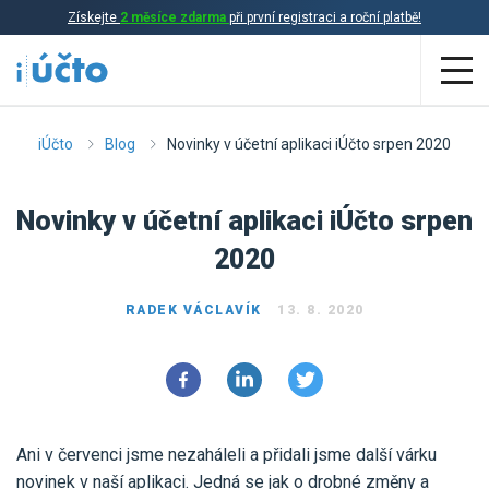
Získejte
2 měsíce zdarma
při první registraci a roční platbě!
Aplikace
iÚčto
Blog
Novinky v účetní aplikaci iÚčto srpen 2020
Účetnictví
Novinky v účetní aplikaci iÚčto srpen
Daňová evidence
2020
Fakturace
RADEK VÁCLAVÍK
13. 8. 2020
Přehled funkcí
Ceník
Online účetnictví
Online daňová evidence
Účetní služby
Ani v červenci jsme nezaháleli a přidali jsme další várku
Online fakturace
novinek v naší aplikaci. Jedná se jak o drobné změny a