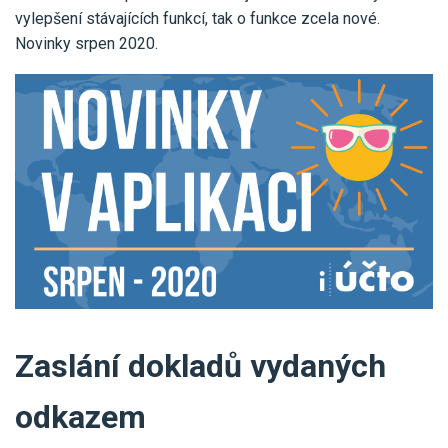
Pro uživatele iÚčto
Propojení s bankou
vylepšení stávajících funkcí, tak o funkce zcela nové.
Pro koho je určené
Novinky srpen 2020.
Poptávka účetních služeb
Účetní a manažerské reporty
Pro firmy
Ceník účetních služeb
Ceník a sklady
VYZKOUŠET ZDARMA
PŘIHLÁSIT SE
Pro živnostníky
One Stop Shop (OSS)
Pro spolky
Blog
Kontakt
Všechny funkce
Zaslání dokladů vydaných
odkazem