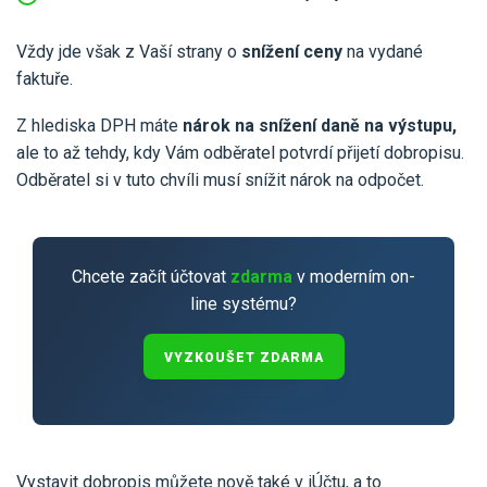
Pro uživatele iÚčto
Propojení s bankou
Pro koho je určené
Poptávka účetních služeb
Vždy jde však z Vaší strany o
snížení ceny
na vydané
Účetní a manažerské reporty
faktuře.
Pro firmy
Ceník účetních služeb
Ceník a sklady
VYZKOUŠET ZDARMA
PŘIHLÁSIT SE
Z hlediska DPH máte
nárok na snížení daně na výstupu,
Pro živnostníky
One Stop Shop (OSS)
ale to až tehdy, kdy Vám odběratel potvrdí přijetí dobropisu.
Pro spolky
Odběratel si v tuto chvíli musí snížit nárok na odpočet.
Blog
Kontakt
Všechny funkce
Chcete začít účtovat
zdarma
v moderním on-
line systému?
VYZKOUŠET ZDARMA
Vystavit dobropis můžete nově také v iÚčtu, a to