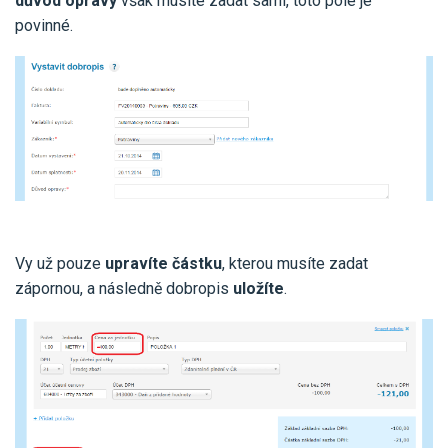
důvod opravy
však musíte zadat sami, toto pole je
povinné.
Vy už pouze
upravíte částku
, kterou musíte zadat
zápornou, a následně dobropis
uložíte
.