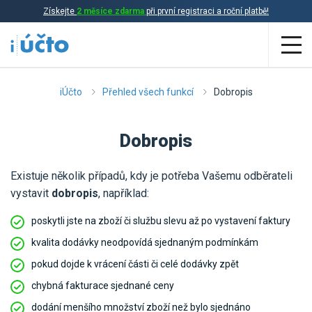
Získejte
2 měsíce zdarma
při první registraci a roční platbě!
Aplikace
iÚčto
Přehled všech funkcí
Dobropis
Účetnictví
Dobropis
Daňová evidence
Existuje několik případů, kdy je potřeba Vašemu odběrateli
Fakturace
vystavit
dobropis
, například:
Přehled funkcí
poskytli jste na zboží či službu slevu až po vystavení faktury
Ceník
Online účetnictví
kvalita dodávky neodpovídá sjednaným podmínkám
pokud dojde k vrácení části či celé dodávky zpět
Online daňová evidence
Účetní služby
chybná fakturace sjednané ceny
Online fakturace
dodání menšího množství zboží než bylo sjednáno