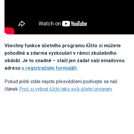
Všechny funkce účetního programu iÚčto si můžete
pohodlně a zdarma vyzkoušet v rámci zkušebního
období. Je to snadné – stačí jen zadat vaši emailovou
adresu
v registračním formuláři
.
Pokud ještě stále nejste přesvědčení podívejte se náš
článek
Proč si vybrat iÚčto jako svůj účetní program
.