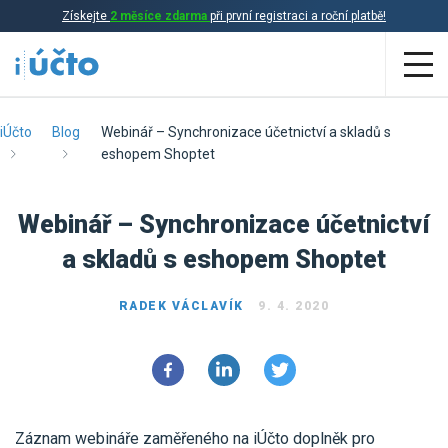
Získejte
2 měsíce zdarma
při první registraci a roční platbě!
Aplikace
iÚčto
Blog
Webinář – Synchronizace účetnictví a skladů s
eshopem Shoptet
Účetnictví
Webinář – Synchronizace účetnictví
Daňová evidence
a skladů s eshopem Shoptet
Fakturace
Přehled funkcí
RADEK VÁCLAVÍK
9. 4. 2020
Ceník
Online účetnictví
Online daňová evidence
Účetní služby
Online fakturace
Záznam webináře zaměřeného na iÚčto doplněk pro