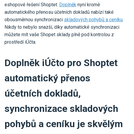
Pro uživatele iÚčto
eshopové řešení Shoptet.
Doplněk
nyní kromě
Propojení s bankou
Pro koho je určené
automatického přenosu účetních dokladů nabízí také
Poptávka účetních služeb
Účetní a manažerské reporty
obousměrnou synchronizaci
skladových pohybů a ceníku
.
Pro firmy
Ceník účetních služeb
Nikdy to nebylo snazší, díky automatické synchronizaci
Ceník a sklady
VYZKOUŠET ZDARMA
PŘIHLÁSIT SE
můžete mít vaše Shopet sklady plně pod kontrolou z
Pro živnostníky
One Stop Shop (OSS)
prostředí iÚčta.
Pro spolky
Blog
Kontakt
Všechny funkce
Doplněk iÚčto pro Shoptet
automatický přenos
účetních dokladů,
synchronizace skladových
pohybů a ceníku je skvělým