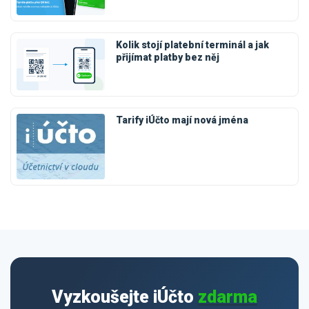
Kolik stojí platební terminál a jak
přijímat platby bez něj
Tarify iÚčto mají nová jména
Vyzkoušejte iÚčto
zdarma