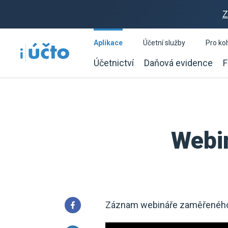
Z
Aplikace
Účetní služby
Pro ko
Účetnictví
Daňová evidence
F
Webin
Záznam webináře zaměřeného n