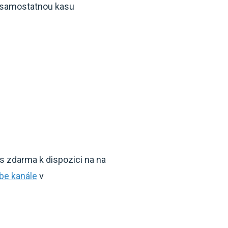
e samostatnou kasu
ás zdarma k dispozici na na
be kanále
v