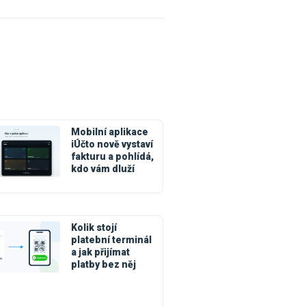
Mobilní aplikace
iÚčto nově vystaví
fakturu a pohlídá,
kdo vám dluží
Kolik stojí
platební terminál
a jak přijímat
platby bez něj