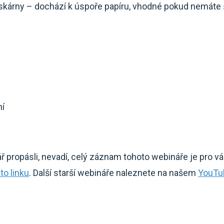
tiskárny – dochází k úspoře papíru, vhodné pokud nemát
ní
ř propásli, nevadí, celý záznam tohoto webináře je pro v
to linku
. Další starší webináře naleznete na našem
YouTu