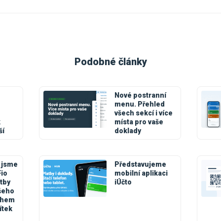
Podobné články
Nové postranní
menu. Přehled
všech sekcí i více
k
místa pro vaše
ší
doklady
 jsme
Představujeme
Fio
mobilní aplikaci
tby
iÚčto
šeho
během
ítek