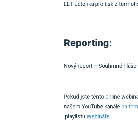
EET účtenka pro tisk z termo
Reporting:
Nový report – Souhrnné hláše
Pokud jste tento online webiná
našem YouTube kanále
na tom
playlistu
Webináře
.