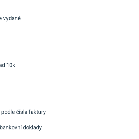
e vydané
nad 10k
 podle čísla faktury
 bankovní doklady