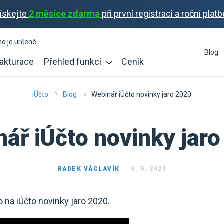
ískejte
2 měsíce zdarma
při první registraci a roční platb
ho je určené
Blog
akturace
Přehled funkcí
Ceník
iÚčto
Blog
Webinář iÚčto novinky jaro 2020
ář iÚčto novinky jar
RADEK VÁCLAVÍK
6. 5. 2020
a iÚčto novinky jaro 2020.