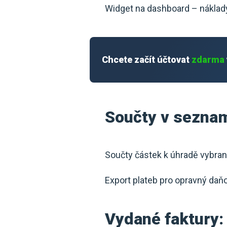
Widget na dashboard – náklady 
Chcete začít účtovat
zdarma
Součty v sezna
Součty částek k úhradě vybran
Export plateb pro opravný daň
Vydané faktury: