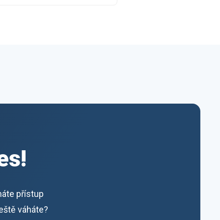
es!
máte přístup
ještě váháte?