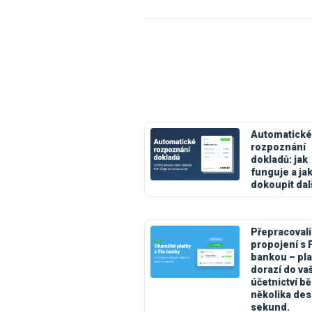
Automatické
rozpoznání
dokladů: jak
funguje a ja
dokoupit dal
Přepracovali
propojení s 
bankou – pla
dorazí do va
účetnictví 
několika des
sekund.