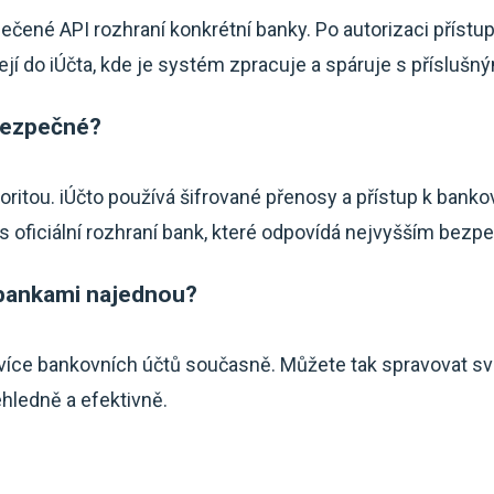
ečené API rozhraní konkrétní banky. Po autorizaci příst
í do iÚčta, kde je systém zpracuje a spáruje s příslušný
bezpečné?
oritou. iÚčto používá šifrované přenosy a přístup k bank
es oficiální rozhraní bank, které odpovídá nejvyšším be
 bankami najednou?
více bankovních účtů současně. Můžete tak spravovat sv
hledně a efektivně.