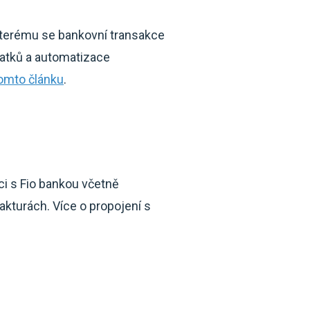
kterému se bankovní transakce
tatků a automatizace
tomto článku
.
ci s Fio bankou včetně
kturách. Více o propojení s