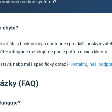
 moderním on-line systému?
m chybí?
ní iÚčta s bankami bylo dostupné i pro další poskytovat
t – integrace rozšiřujeme podle potřeb našich klientů.
astavit, nebo máš specifický dotaz?
Kontaktuj naši podpo
tázky (FAQ)
 funguje?