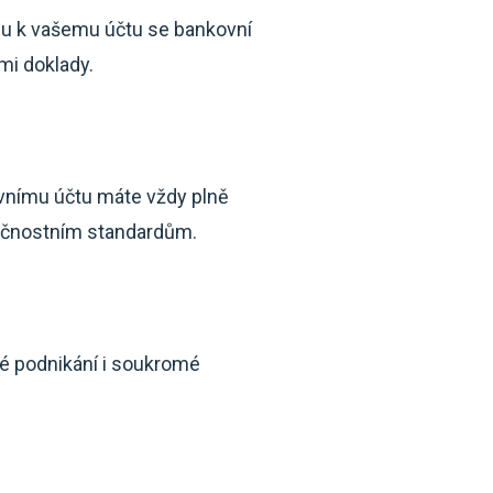
upu k vašemu účtu se bankovní
mi doklady.
ovnímu účtu máte vždy plně
zpečnostním standardům.
é podnikání i soukromé