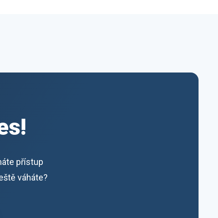
es!
máte přístup
ještě váháte?