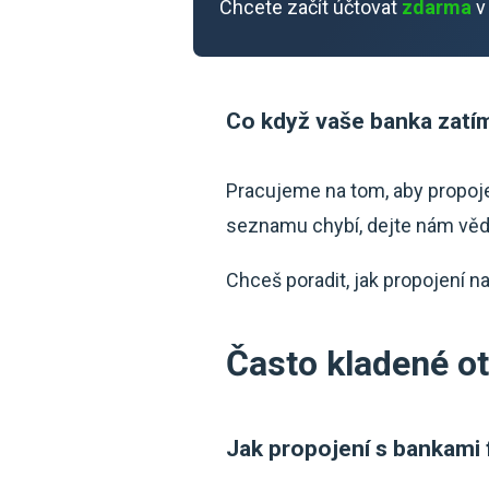
Chcete začít účtovat
zdarma
v
Co když vaše banka zatí
Pracujeme na tom, aby propoje
seznamu chybí, dejte nám vědě
Chceš poradit, jak propojení n
Často kladené o
Jak propojení s bankami