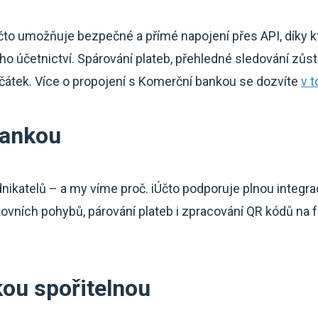
čto umožňuje bezpečné a přímé napojení přes API, díky 
ho účetnictví. Spárování plateb, přehledné sledování zůs
ačátek. Více o propojení s Komerční bankou se dozvíte
v 
bankou
dnikatelů – a my víme proč. iÚčto podporuje plnou integra
vních pohybů, párování plateb i zpracování QR kódů na fa
kou spořitelnou