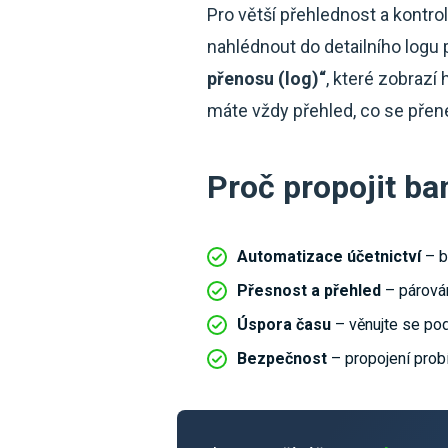
Pro větší přehlednost a kont
nahlédnout do detailního logu
přenosu (log)“
, které zobrazí
máte vždy přehled, co se přen
Proč propojit ba
Automatizace účetnictví
– b
Přesnost a přehled
– párován
Úspora času
– věnujte se pod
Bezpečnost
– propojení prob