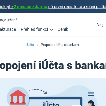
ískejte
2 měsíce zdarma
při první registraci a roční platb
ho je určené
Blog
akturace
Přehled funkcí
Ceník
iÚčto
Propojení iÚčta s bankami
opojení iÚčta s bank