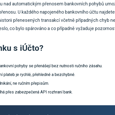
rolu nad automatickým přenosem bankovních pohybů umož
 přenosu. U každého napojeného bankovního účtu najdete 
 historii přenesených transakcí včetně případných chyb 
eslo, co bylo spárováno a co případně vyžaduje pozornost
nku s iÚčto?
ankovní pohyby se přenášejí bez nutnosti ručního zásahu.
í plateb je rychlé, přehledné a bezchybné.
nikání, ne ručním přepisům.
íhá přes zabezpečená API rozhraní bank.