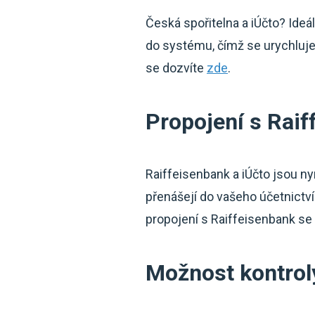
Česká spořitelna a iÚčto? Ide
do systému, čímž se urychluje
se dozvíte
zde
.
Propojení s Rai
Raiffeisenbank a iÚčto jsou ny
přenášejí do vašeho účetnictví
propojení s Raiffeisenbank se
Možnost kontrol