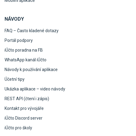
Mobilní aplikace
NÁVODY
FAQ – Často kladené dotazy
Portál podpory
iÚčto poradna na FB
WhatsApp kanál iÚčto
Návody k používání aplikace
Účetní tipy
Ukázka aplikace – video návody
REST API (čtení i zápis)
Kontakt pro vývojáře
iÚčto Discord server
iÚčto pro školy