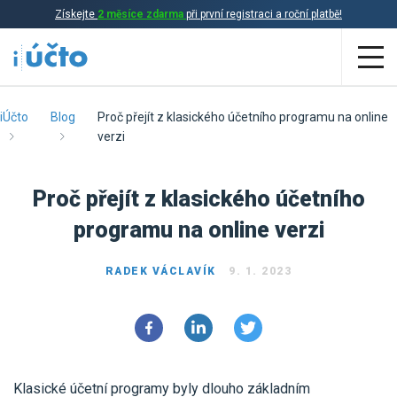
Získejte
2 měsíce zdarma
při první registraci a roční platbě!
Aplikace
iÚčto
Blog
Proč přejít z klasického účetního programu na online
verzi
Účetnictví
Proč přejít z klasického účetního
Daňová evidence
programu na online verzi
Fakturace
Přehled funkcí
RADEK VÁCLAVÍK
9. 1. 2023
Ceník
Online účetnictví
Online daňová evidence
Účetní služby
Online fakturace
Klasické účetní programy byly dlouho základním