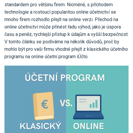
Pro uživatele iÚčto
standardem pro většinu firem. Nicméně, s příchodem
Propojení s bankou
Pro koho je určené
technologie a rostoucí popularitou online účetnictví se
Poptávka účetních služeb
Účetní a manažerské reporty
mnoho firem rozhodlo přejít na online verzi. Přechod na
Pro firmy
Ceník účetních služeb
online účetnictví může přinést řadu výhod, jako je úspora
Ceník a sklady
VYZKOUŠET ZDARMA
PŘIHLÁSIT SE
času a peněz, rychlejší přístup k údajům a vyšší bezpečnost.
Pro živnostníky
One Stop Shop (OSS)
V tomto článku se podíváme na několik důvodů, proč by
Pro spolky
mohlo být pro vaši firmu vhodné přejít z klasického účetního
Blog
Kontakt
Všechny funkce
programu na online účetní program iÚčto.