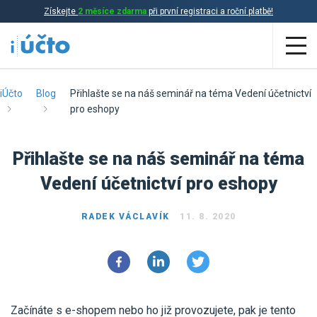
Získejte
2 měsíce zdarma
při první registraci a roční platbě!
Aplikace
iÚčto
Blog
Přihlašte se na náš seminář na téma Vedení účetnictví
pro eshopy
Účetnictví
Přihlašte se na náš seminář na téma
Daňová evidence
Vedení účetnictví pro eshopy
Fakturace
Přehled funkcí
RADEK VÁCLAVÍK
11. 8. 2020
Ceník
Online účetnictví
Online daňová evidence
Účetní služby
Online fakturace
Začínáte s e-shopem nebo ho již provozujete, pak je tento