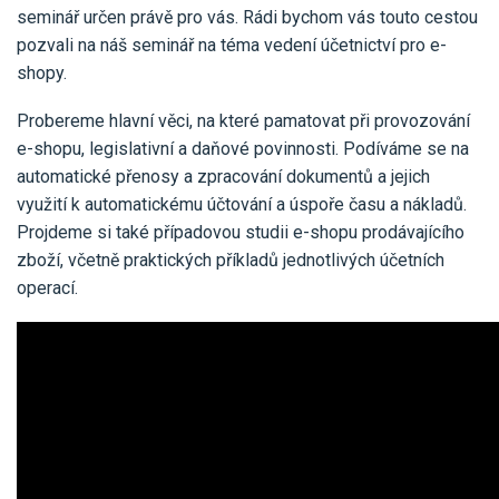
Pro uživatele iÚčto
seminář určen právě pro vás. Rádi bychom vás touto cestou
Propojení s bankou
Pro koho je určené
pozvali na náš seminář na téma vedení účetnictví pro e-
Poptávka účetních služeb
Účetní a manažerské reporty
shopy.
Pro firmy
Ceník účetních služeb
Ceník a sklady
Probereme hlavní věci, na které pamatovat při provozování
VYZKOUŠET ZDARMA
PŘIHLÁSIT SE
Pro živnostníky
e-shopu, legislativní a daňové povinnosti. Podíváme se na
One Stop Shop (OSS)
Pro spolky
automatické přenosy a zpracování dokumentů a jejich
Blog
Kontakt
Všechny funkce
využití k automatickému účtování a úspoře času a nákladů.
Projdeme si také případovou studii e-shopu prodávajícího
zboží, včetně praktických příkladů jednotlivých účetních
operací.