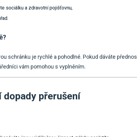
te sociálku a zdravotní pojišťovnu,
řad.
ě?
vou schránku je rychlé a pohodlné. Pokud dáváte předno
 úředníci vám pomohou s vyplněním.
í dopady přerušení