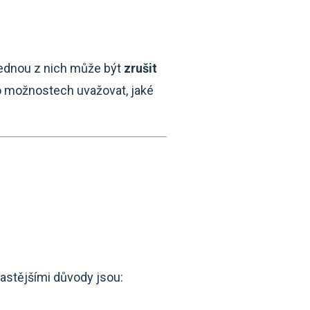
. Jednou z nich může být
zrušit
to možnostech uvažovat, jaké
častějšími důvody jsou: