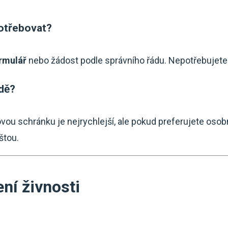
otřebovat?
ormulář
nebo žádost podle správního řádu. Nepotřebujete
dě?
ovou schránku je nejrychlejší, ale pokud preferujete osob
štou.
ení živnosti