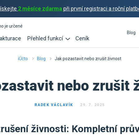
ískejte
2 měsíce zdarma
při první registraci a roční platb
ho je určené
Blog
akturace
Přehled funkcí
Ceník
iÚčto
Blog
Jak pozastavit nebo zrušit živnost
zastavit nebo zrušit 
RADEK VÁCLAVÍK
29. 7. 2025
rušení živnosti: Kompletní prů