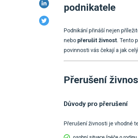
podnikatele
Podnikání přináší nejen příleži
nebo
přerušit živnost
. Tento 
povinnosti vás čekají a jak ce
Přerušení živnost
Důvody pro přerušení
Přerušení živnosti je vhodné t
osobní situace (péče o rodinu,