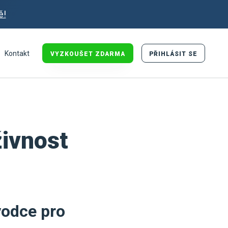
ě!
Kontakt
VYZKOUŠET ZDARMA
PŘIHLÁSIT SE
živnost
vodce pro