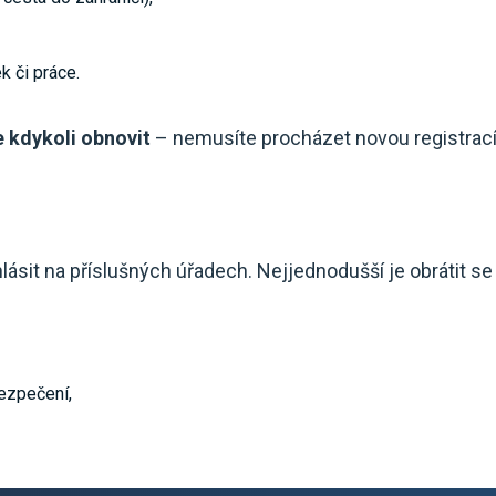
 či práce.
 kdykoli obnovit
– nemusíte procházet novou registrací
hlásit na příslušných úřadech. Nejjednodušší je obrátit s
ezpečení,