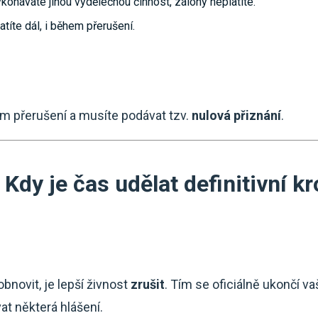
konáváte jinou výdělečnou činnost, zálohy neplatíte.
latíte dál, i během přerušení.
m přerušení a musíte podávat tzv.
nulová přiznání
.
 Kdy je čas udělat definitivní k
novit, je lepší živnost
zrušit
. Tím se oficiálně ukončí v
at některá hlášení.