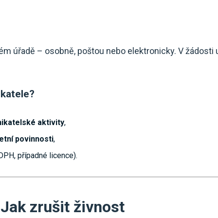
ém úřadě – osobně, poštou nebo elektronicky. V žádosti
katele?
ikatelské aktivity
,
etní povinnosti
,
 DPH, případné licence).
Jak zrušit živnost