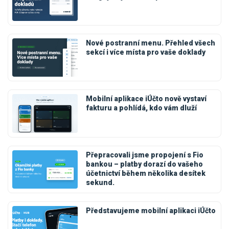
Nové postranní menu. Přehled všech
sekcí i více místa pro vaše doklady
Mobilní aplikace iÚčto nově vystaví
fakturu a pohlídá, kdo vám dluží
Přepracovali jsme propojení s Fio
bankou – platby dorazí do vašeho
účetnictví během několika desítek
sekund.
Představujeme mobilní aplikaci iÚčto