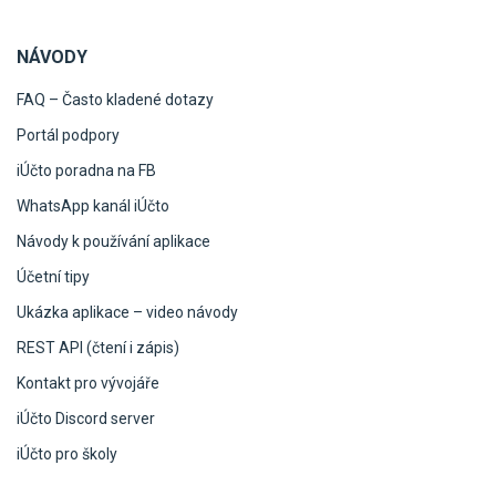
NÁVODY
FAQ – Často kladené dotazy
Portál podpory
iÚčto poradna na FB
WhatsApp kanál iÚčto
Návody k používání aplikace
Účetní tipy
Ukázka aplikace – video návody
REST API (čtení i zápis)
Kontakt pro vývojáře
iÚčto Discord server
iÚčto pro školy