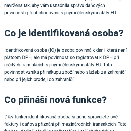
Pro uživatele iÚčto
Propojení s bankou
navržena tak, aby vám usnadnila správu daňových
Pro koho je určené
povinností při obchodování s jinými členskými státy EU.
Poptávka účetních služeb
Účetní a manažerské reporty
Pro firmy
Ceník účetních služeb
Ceník a sklady
Co je identifikovaná osoba?
VYZKOUŠET ZDARMA
PŘIHLÁSIT SE
Pro živnostníky
One Stop Shop (OSS)
Pro spolky
Blog
Kontakt
Identifikovaná osoba (IO) je osoba povinná k dani, která není
Všechny funkce
plátcem DPH, ale má povinnost se registrovat k DPH při
určitých transakcích s jinými členskými státy EU. Tato
povinnost vzniká při nákupu zboží nebo služeb ze zahraničí
nebo při jejich prodeji do zahraničí.
Co přináší nová funkce?
Díky funkci identifikovaná osoba snadno spravujete své
faktury i daňová přiznání při mezinárodních transakcích. Tato