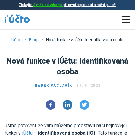
Získejte
2 měsíce zdarma
při první registraci a roční platbě!
Aplikace
iÚčto
Blog
Nová funkce v iÚčtu: Identifikovaná osoba
Účetnictví
Nová funkce v iÚčtu: Identifikovaná
Daňová evidence
osoba
Fakturace
RADEK VÁCLAVÍK
19. 6. 2024
Přehled funkcí
Ceník
Online účetnictví
Online daňová evidence
Účetní služby
Jsme potěšeni, že vám můžeme představit naši nejnovější
Online fakturace
funkci v
iÚčtu
–
identifikovaná osoba (IO)
! Tato funkce je