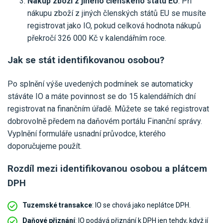
Nákup zboží z jiného členského státu EU
: Při
nákupu zboží z jiných členských států EU se musíte
registrovat jako IO, pokud celková hodnota nákupů
překročí 326 000 Kč v kalendářním roce.
Jak se stát identifikovanou osobou?
Po splnění výše uvedených podmínek se automaticky
stáváte IO a máte povinnost se do 15 kalendářních dní
registrovat na finančním úřadě. Můžete se také registrovat
dobrovolně předem na daňovém portálu Finanční správy.
Vyplnění formuláře usnadní průvodce, kterého
doporučujeme použít.
Rozdíl mezi identifikovanou osobou a plátcem
DPH
Tuzemské transakce
: IO se chová jako neplátce DPH.
Daňové přiznání
: IO podává přiznání k DPH jen tehdy, když jí