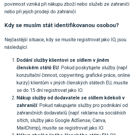
Pro uživatele iÚčto
povinnost vzniká při nákupu zboží nebo služeb ze zahraničí
Propojení s bankou
Pro koho je určené
nebo při jejich prodeji do zahraničí.
Poptávka účetních služeb
Účetní a manažerské reporty
Pro firmy
Kdy se musím stát identifikovanou osobou?
Ceník účetních služeb
Ceník a sklady
VYZKOUŠET ZDARMA
PŘIHLÁSIT SE
Pro živnostníky
Nejčastější situace, kdy se musíte registrovat jako IO, jsou
One Stop Shop (OSS)
následující:
Pro spolky
Blog
Kontakt
Všechny funkce
Dodání služby klientovi se sídlem v jiném
členském státě EU
: Pokud poskytujete služby (např.
konzultační činnost, copywriting, grafické práce, online
kurzy) klientům v jiných členských státech EU, musíte
se do 15 dní registrovat jako IO.
Nákup služby od dodavatele se sídlem kdekoli v
zahraničí
: Pokud nakupujete služby pro podnikání od
zahraničních dodavatelů (např. reklama na sociálních
sítích, služby jako Google AdSense, Canva,
MailChimp), musíte se registrovat jako IO.