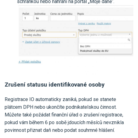
schránkou nebo nahrání na portál „Moje daně“.
Zrušení statusu identifikované osoby
Registrace IO automaticky zaniká, pokud se stanete
plátcem DPH nebo ukončíte podnikatelskou činnost.
Můžete také požádat finanční úřad o zrušení registrace,
pokud vám během 6 po sobě jdoucích měsíců nevznikla
povinnost přiznat daň nebo podat souhrnné hlášení.