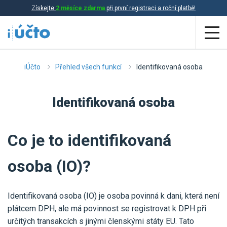
Získejte
2 měsíce zdarma
při první registraci a roční platbě!
Aplikace
iÚčto
Přehled všech funkcí
Identifikovaná osoba
Účetnictví
Identifikovaná osoba
Daňová evidence
Fakturace
Co je to identifikovaná
Přehled funkcí
osoba (IO)?
Ceník
Online účetnictví
Online daňová evidence
Identifikovaná osoba (IO) je osoba povinná k dani, která není
Účetní služby
plátcem DPH, ale má povinnost se registrovat k DPH při
Online fakturace
určitých transakcích s jinými členskými státy EU. Tato