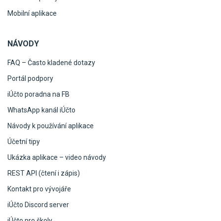
Mobilní aplikace
NÁVODY
FAQ – Často kladené dotazy
Portál podpory
iÚčto poradna na FB
WhatsApp kanál iÚčto
Návody k používání aplikace
Účetní tipy
Ukázka aplikace – video návody
REST API (čtení i zápis)
Kontakt pro vývojáře
iÚčto Discord server
iÚčto pro školy