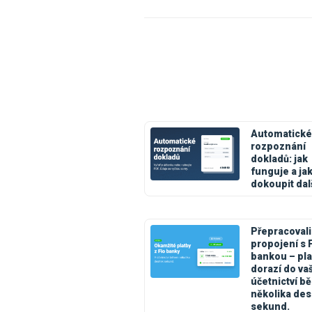
Automatické
rozpoznání
dokladů: jak
funguje a ja
dokoupit dal
Přepracovali
propojení s 
bankou – pla
dorazí do va
účetnictví 
několika des
sekund.