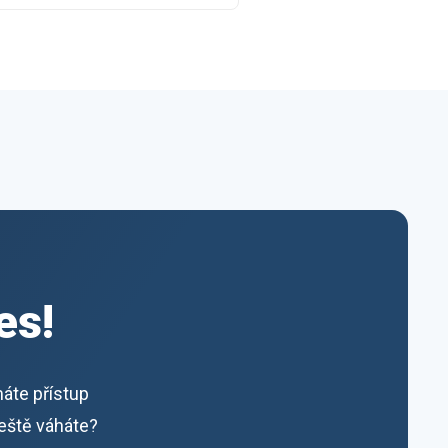
es!
máte přístup
ještě váháte?