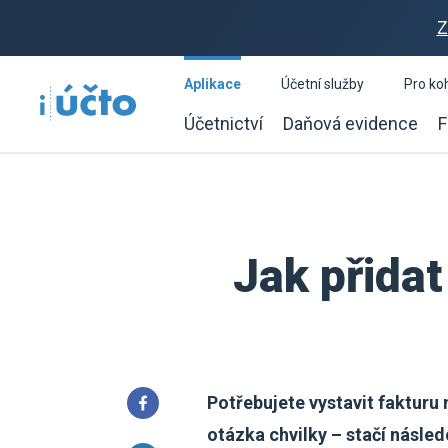
Z
Aplikace
Účetní služby
Pro ko
Účetnictví
Daňová evidence
F
Jak přida
Potřebujete vystavit fakturu 
otázka chvilky – stačí násle