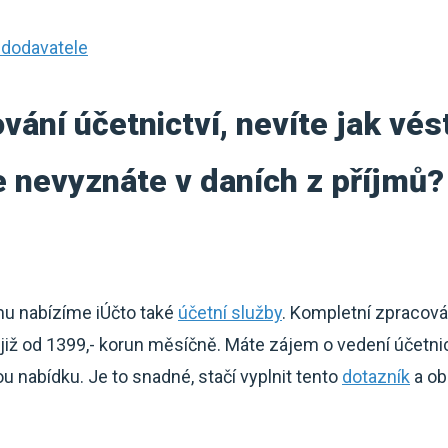
 dodavatele
vání účetnictví, nevíte jak vé
 nevyznáte v daních z příjmů?
.
mu nabízíme iÚčto také
účetní služby
. Kompletní zpracová
iž od 1399,- korun měsíčně. Máte zájem o vedení účetn
 nabídku. Je to snadné, stačí vyplnit tento
dotazník
a ob