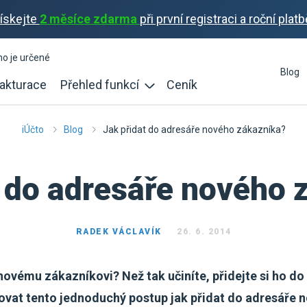
ískejte
2 měsíce zdarma
při první registraci a roční platb
ho je určené
Blog
akturace
Přehled funkcí
Ceník
iÚčto
Blog
Jak přidat do adresáře nového zákazníka?
t do adresáře nového 
RADEK VÁCLAVÍK
26. 6. 2014
novému zákazníkovi? Než tak učiníte, přidejte si ho do 
dovat tento jednoduchý postup jak přidat do adresáře 