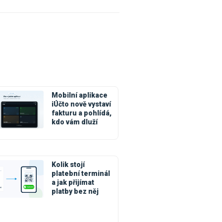
Mobilní aplikace
iÚčto nově vystaví
fakturu a pohlídá,
kdo vám dluží
Kolik stojí
platební terminál
a jak přijímat
platby bez něj