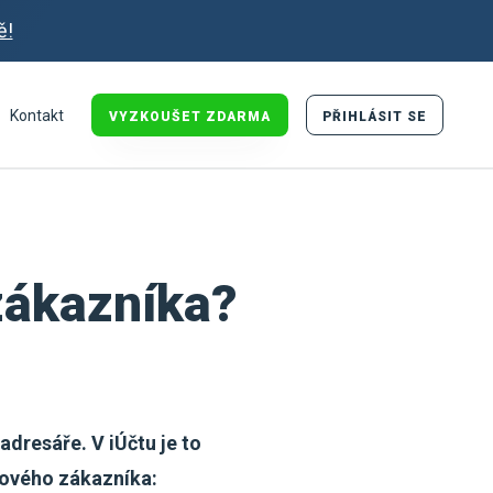
ě!
Kontakt
VYZKOUŠET ZDARMA
PŘIHLÁSIT SE
zákazníka?
adresáře. V iÚčtu je to
nového zákazníka: