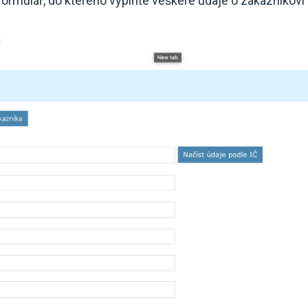
formulář, do kterého vyplňte veškeré údaje o zákazníkovi