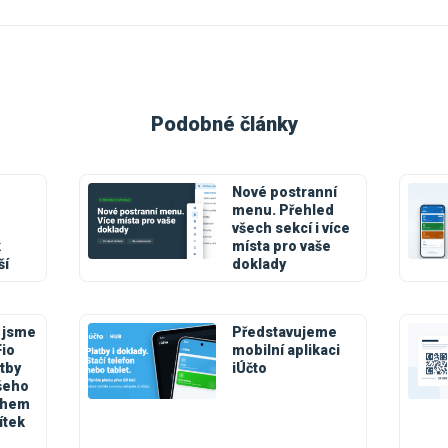
Podobné články
Nové postranní
menu. Přehled
všech sekcí i více
k
místa pro vaše
ší
doklady
 jsme
Představujeme
Fio
mobilní aplikaci
tby
iÚčto
šeho
během
ítek