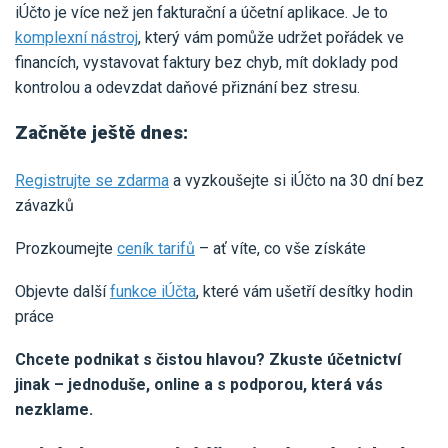
iÚčto je více než jen fakturační a účetní aplikace. Je to
komplexní nástroj
, který vám pomůže udržet pořádek ve
financích, vystavovat faktury bez chyb, mít doklady pod
kontrolou a odevzdat daňové přiznání bez stresu.
Začněte ještě dnes:
Registrujte se zdarma
a vyzkoušejte si iÚčto na 30 dní bez
závazků
Prozkoumejte
ceník tarifů
– ať víte, co vše získáte
Objevte další
funkce iÚčta
, které vám ušetří desítky hodin
práce
Chcete podnikat s čistou hlavou? Zkuste účetnictví
jinak – jednoduše, online a s podporou, která vás
nezklame.