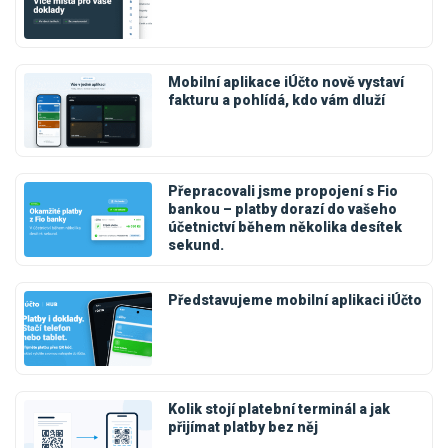
Mobilní aplikace iÚčto nově vystaví
fakturu a pohlídá, kdo vám dluží
Přepracovali jsme propojení s Fio
bankou – platby dorazí do vašeho
účetnictví během několika desítek
sekund.
Představujeme mobilní aplikaci iÚčto
Kolik stojí platební terminál a jak
přijímat platby bez něj