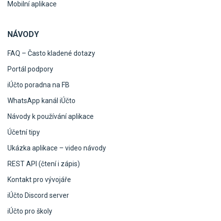
Mobilní aplikace
NÁVODY
FAQ – Často kladené dotazy
Portál podpory
iÚčto poradna na FB
WhatsApp kanál iÚčto
Návody k používání aplikace
Účetní tipy
Ukázka aplikace – video návody
REST API (čtení i zápis)
Kontakt pro vývojáře
iÚčto Discord server
iÚčto pro školy