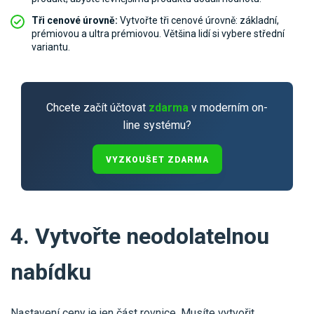
Tři cenové úrovně:
Vytvořte tři cenové úrovně: základní,
prémiovou a ultra prémiovou. Většina lidí si vybere střední
variantu.
Chcete začít účtovat
zdarma
v moderním on-
line systému?
VYZKOUŠET ZDARMA
4. Vytvořte neodolatelnou
nabídku
Nastavení ceny je jen část rovnice. Musíte vytvořit