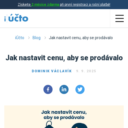
Získejte
2 měsíce zdarma
při první registraci a roční platbě!
Aplikace
iÚčto
Blog
Jak nastavit cenu, aby se prodávalo
Účetnictví
Jak nastavit cenu, aby se prodávalo
Daňová evidence
DOMINIK VÁCLAVÍK
9. 9. 2025
Fakturace
Přehled funkcí
Ceník
Online účetnictví
Online daňová evidence
Účetní služby
Online fakturace