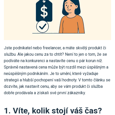
Pro uživatele iÚčto
Propojení s bankou
Pro koho je určené
Poptávka účetních služeb
Účetní a manažerské reporty
Pro firmy
Ceník účetních služeb
Ceník a sklady
VYZKOUŠET ZDARMA
PŘIHLÁSIT SE
Pro živnostníky
One Stop Shop (OSS)
Pro spolky
Blog
Kontakt
Všechny funkce
Jste podnikatel nebo freelancer, a máte skvělý produkt či
službu. Ale jakou cenu za to chtít? Není to jen o tom, že se
podíváte na konkurenci a nastavíte cenu o pár korun níž.
Správně nastavená cena může být rozdíl mezi úspěšným a
neúspěšným podnikáním. Je to umění, které vyžaduje
strategii a hlubší pochopení vaší hodnoty. V tomto článku se
dozvíte, jak nastavit cenu, aby se vám produkt či služba
dobře prodávala a získali své první zákazníky.
1. Víte, kolik stojí váš čas?