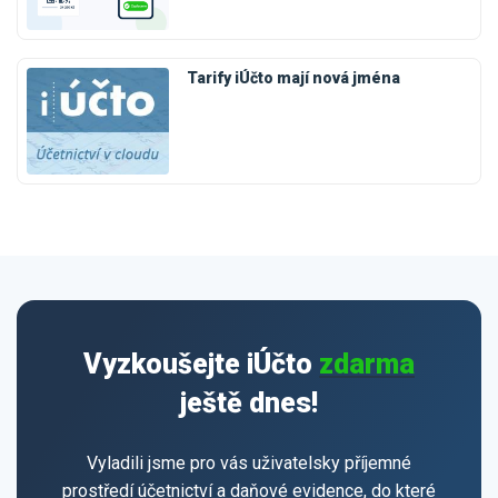
Tarify iÚčto mají nová jména
Vyzkoušejte iÚčto
zdarma
ještě dnes!
Vyladili jsme pro vás uživatelsky příjemné
prostředí účetnictví a daňové evidence, do které