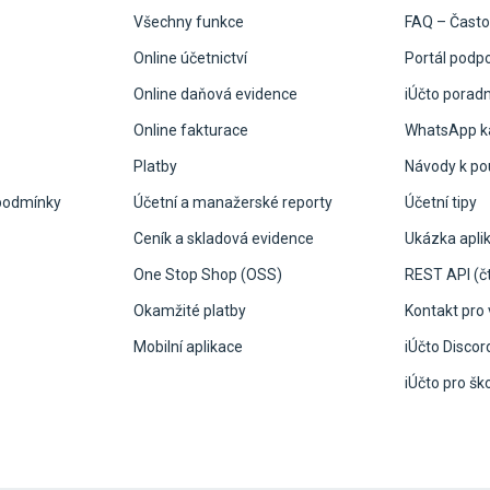
Všechny funkce
FAQ – Často
Online účetnictví
Portál podp
Online daňová evidence
iÚčto porad
Online fakturace
WhatsApp ka
Platby
Návody k pou
podmínky
Účetní a manažerské reporty
Účetní tipy
Ceník a skladová evidence
Ukázka apli
One Stop Shop (OSS)
REST API (čt
Okamžité platby
Kontakt pro 
Mobilní aplikace
iÚčto Discor
iÚčto pro šk