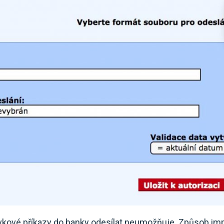
ávkové příkazy do banky odesílat neumožňuje. Způsob im