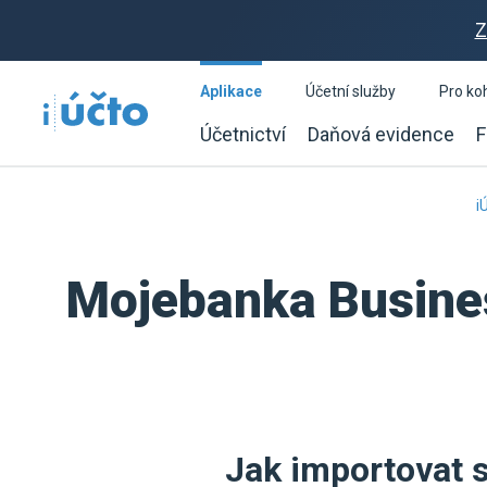
Z
Aplikace
Účetní služby
Pro ko
Účetnictví
Daňová evidence
F
i
Mojebanka Busines
Jak importovat s