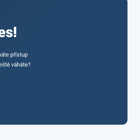
es!
máte přístup
ještě váháte?