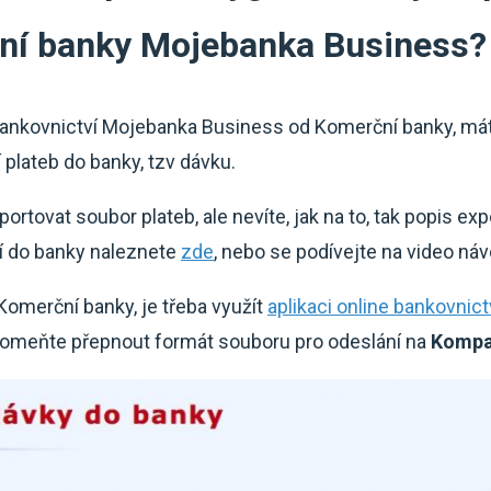
ní banky Mojebanka Business?
ankovnictví Mojebanka Business od Komerční banky, máte
plateb do banky, tzv dávku.
ortovat soubor plateb, ale nevíte, jak na to, tak popis ex
í do banky naleznete
zde
, nebo se podívejte na video n
 Komerční banky, je třeba využít
aplikaci online bankovnic
pomeňte přepnout formát souboru pro odeslání na
Kompat