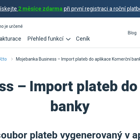
ískejte
2 měsíce zdarma
při první registraci a roční platb
ho je určené
Blog
akturace
Přehled funkcí
Ceník
Účto
Mojebanka Business – Import plateb do aplikace Komerční ban
s – Import plateb do
banky
oubor plateb vygenerovaný v ap