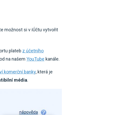
 možnost si v iÚčtu vytvořit
portu plateb
z účetního
ávod na našem
YouTube
kanále.
tví komerční banky
, která je
ibilní média
.