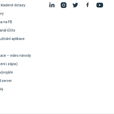
 kladené dotazy
ory
na na FB
nál iÚčto
žívání aplikace
kace – video návody
ení i zápis)
vývojáře
d server
oly