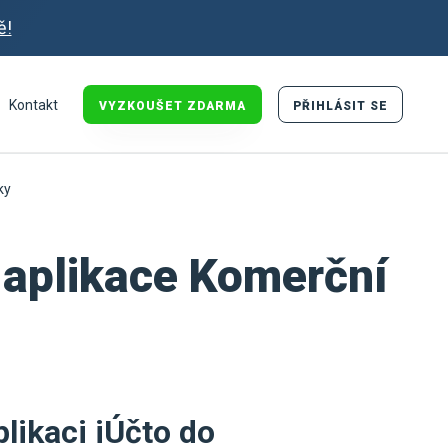
ě!
Kontakt
VYZKOUŠET ZDARMA
PŘIHLÁSIT SE
ky
 aplikace Komerční
likaci iÚčto do