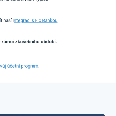
 naší i
ntegraci s Fio Bankou
 rámci zkušebního období.
 svůj účetní program
.