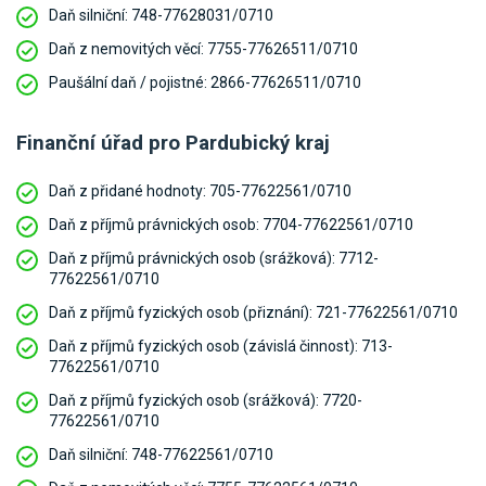
Daň silniční: 748-77628031/0710
Daň z nemovitých věcí:
7755-77626511/0710
Paušální daň / pojistné:
2866-77626511/0710
Finanční úřad pro Pardubický kraj
Daň z přidané hodnoty:
705-77622561/0710
Daň z příjmů právnických osob:
7704-77622561/0710
Daň z příjmů právnických osob (srážková):
7712-
77622561/0710
Daň z příjmů fyzických osob (přiznání):
721-77622561/0710
Daň z příjmů fyzických osob (závislá činnost):
713-
77622561/0710
Daň z příjmů fyzických osob (srážková):
7720-
77622561/0710
Daň silniční:
748-77622561/0710