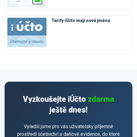
Tarify iÚčto mají nová jména
Vyzkoušejte iÚčto
zdarma
ještě dnes!
Vyladili jsme pro vás uživatelsky příjemné
prostředí účetnictví a daňové evidence, do které