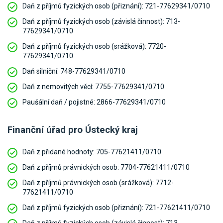
Daň z příjmů fyzických osob (přiznání):
721-77629341/0710
Daň z příjmů fyzických osob (závislá činnost):
713-
77629341/0710
Daň z příjmů fyzických osob (srážková):
7720-
77629341/0710
Daň silniční:
748-77629341/0710
Daň z nemovitých věcí:
7755-77629341/0710
Paušální daň / pojistné:
2866-77629341/0710
Finanční úřad pro Ústecký kraj
Daň z přidané hodnoty:
705-77621411/0710
Daň z příjmů právnických osob:
7704-77621411/0710
Daň z příjmů právnických osob (srážková):
7712-
77621411/0710
Daň z příjmů fyzických osob (přiznání):
721-77621411/0710
Daň z příjmů fyzických osob (závislá činnost):
713-