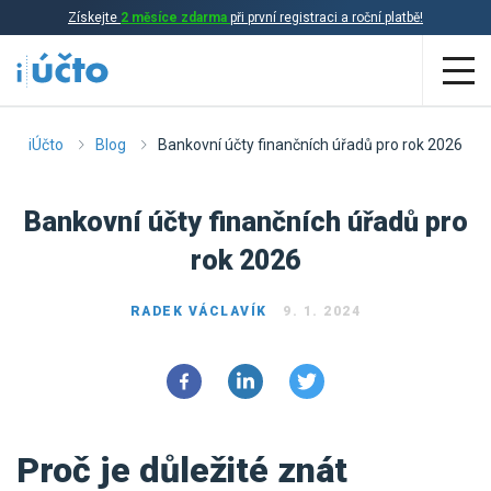
Získejte
2 měsíce zdarma
při první registraci a roční platbě!
Aplikace
iÚčto
Blog
Bankovní účty finančních úřadů pro rok 2026
Účetnictví
Bankovní účty finančních úřadů pro
Daňová evidence
rok 2026
Fakturace
RADEK VÁCLAVÍK
9. 1. 2024
Přehled funkcí
Ceník
Online účetnictví
Online daňová evidence
Účetní služby
Proč je důležité znát
Online fakturace