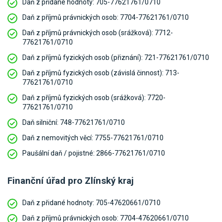
Daň z přidané hodnoty:
705-77621761/0710
Daň z příjmů právnických osob:
7704-77621761/0710
Daň z příjmů právnických osob (srážková):
7712-
77621761/0710
Daň z příjmů fyzických osob (přiznání):
721-77621761/0710
Daň z příjmů fyzických osob (závislá činnost):
713-
77621761/0710
Daň z příjmů fyzických osob (srážková):
7720-
77621761/0710
Daň silniční:
748-77621761/0710
Daň z nemovitých věcí:
7755-77621761/0710
Paušální daň / pojistné:
2866-77621761/0710
Finanční úřad pro Zlínský kraj
Daň z přidané hodnoty:
705-47620661/0710
Daň z příjmů právnických osob:
7704-47620661/0710