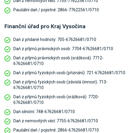
Daň z nemovitých věcí:
7755-77622561/0710
Paušální daň / pojistné:
2866-77622561/0710
Finanční úřad pro Kraj Vysočina
Daň z přidané hodnoty:
705-67626681/0710
Daň z příjmů právnických osob:
7704-67626681/0710
Daň z příjmů právnických osob (srážková):
7712-
67626681/0710
Daň z příjmů fyzických osob (přiznání):
721-67626681/0710
Daň z příjmů fyzických osob (závislá činnost):
713-
67626681/0710
Daň z příjmů fyzických osob (srážková):
7720-
67626681/0710
Daň silniční:
748-67626681/0710
Daň z nemovitých věcí:
7755-67626681/0710
Paušální daň / pojistné:
2866-67626681/0710