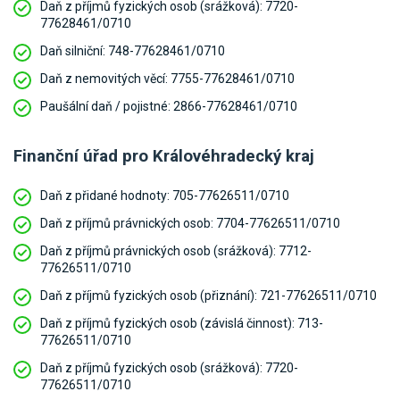
Daň z příjmů fyzických osob (srážková):
7720-
77628461/0710
Daň silniční:
748-77628461/0710
Daň z nemovitých věcí:
7755-77628461/0710
Paušální daň / pojistné:
2866-77628461/0710
Finanční úřad pro Královéhradecký kraj
Daň z přidané hodnoty:
705-77626511/0710
Daň z příjmů právnických osob:
7704-77626511/0710
Daň z příjmů právnických osob (srážková):
7712-
77626511/0710
Daň z příjmů fyzických osob (přiznání):
721-77626511/0710
Daň z příjmů fyzických osob (závislá činnost):
713-
77626511/0710
Daň z příjmů fyzických osob (srážková):
7720-
77626511/0710