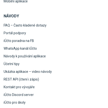
Mobilní aplikace
NÁVODY
FAQ – Často kladené dotazy
Portál podpory
iÚčto poradna na FB
WhatsApp kanál iÚčto
Návody k používání aplikace
Účetní tipy
Ukázka aplikace – video návody
REST API (čtení i zápis)
Kontakt pro vývojáře
iÚčto Discord server
iÚčto pro školy