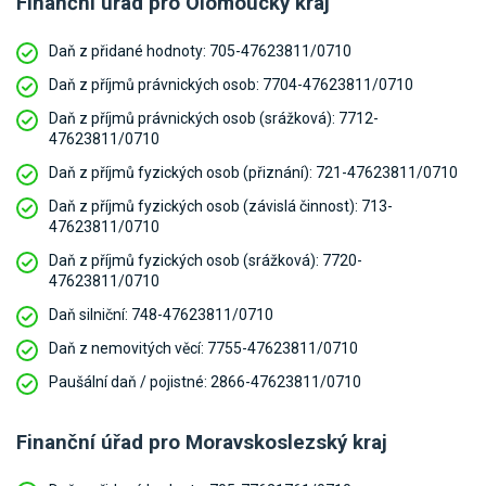
Finanční úřad pro Olomoucký kraj
Daň z přidané hodnoty:
705-47623811/0710
Daň z příjmů právnických osob:
7704-47623811/0710
Daň z příjmů právnických osob (srážková):
7712-
47623811/0710
Daň z příjmů fyzických osob (přiznání):
721-47623811/0710
Daň z příjmů fyzických osob (závislá činnost):
713-
47623811/0710
Daň z příjmů fyzických osob (srážková):
7720-
47623811/0710
Daň silniční:
748-47623811/0710
Daň z nemovitých věcí:
7755-47623811/0710
Paušální daň / pojistné:
2866-47623811/0710
Finanční úřad pro Moravskoslezský kraj