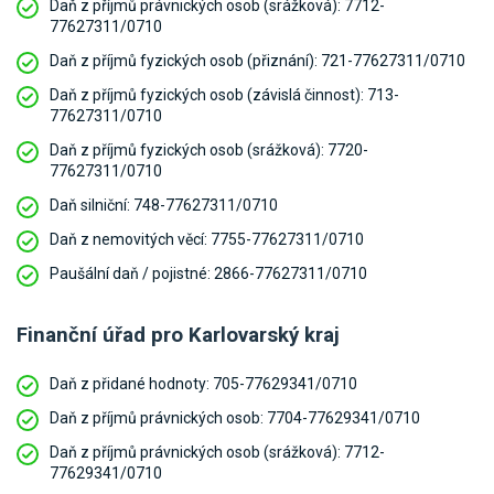
Daň z příjmů právnických osob (srážková):
7712-
77627311/0710
Daň z příjmů fyzických osob (přiznání):
721-77627311/0710
Daň z příjmů fyzických osob (závislá činnost):
713-
77627311/0710
Daň z příjmů fyzických osob (srážková):
7720-
77627311/0710
Daň silniční:
748-77627311/0710
Daň z nemovitých věcí:
7755-77627311/0710
Paušální daň / pojistné:
2866-77627311/0710
Finanční úřad pro Karlovarský kraj
Daň z přidané hodnoty:
705-77629341/0710
Daň z příjmů právnických osob:
7704-77629341/0710
Daň z příjmů právnických osob (srážková):
7712-
77629341/0710