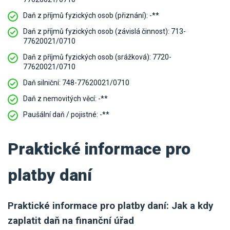
Daň z příjmů fyzických osob (přiznání):
-**
Daň z příjmů fyzických osob (závislá činnost):
713-
77620021/0710
Daň z příjmů fyzických osob (srážková):
7720-
77620021/0710
Daň silniční:
748-77620021/0710
Daň z nemovitých věcí:
-**
Paušální daň / pojistné:
-**
Praktické informace pro
platby daní
Praktické informace pro platby daní: Jak a kdy
zaplatit daň na finanční úřad