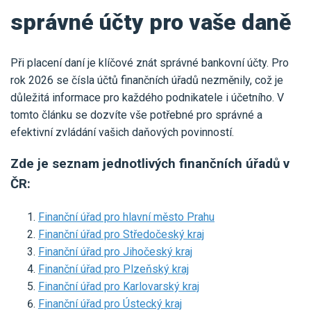
Pro uživatele iÚčto
Propojení s bankou
správné účty pro vaše daně
Pro koho je určené
Poptávka účetních služeb
Účetní a manažerské reporty
Pro firmy
Ceník účetních služeb
Při placení daní je klíčové znát správné bankovní účty. Pro
Ceník a sklady
VYZKOUŠET ZDARMA
PŘIHLÁSIT SE
rok 2026 se čísla účtů finančních úřadů nezměnily, což je
Pro živnostníky
One Stop Shop (OSS)
důležitá informace pro každého podnikatele i účetního. V
Pro spolky
tomto článku se dozvíte vše potřebné pro správné a
Blog
Kontakt
Všechny funkce
efektivní zvládání vašich daňových povinností.
Zde je seznam jednotlivých finančních úřadů v
ČR:
Finanční úřad pro hlavní město Prahu
Finanční úřad pro Středočeský kraj
Finanční úřad pro Jihočeský kraj
Finanční úřad pro Plzeňský kraj
Finanční úřad pro Karlovarský kraj
Finanční úřad pro Ústecký kraj