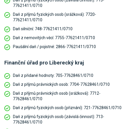
77621411/0710
Daň z příjmů fyzických osob (srážková):
7720-
77621411/0710
Daň silniční:
748-77621411/0710
Daň z nemovitých věcí:
7755-77621411/0710
Paušální daň / pojistné:
2866-77621411/0710
Finanční úřad pro Liberecký kraj
Daň z přidané hodnoty:
705-77628461/0710
Daň z příjmů právnických osob:
7704-77628461/0710
Daň z příjmů právnických osob (srážková):
7712-
77628461/0710
Daň z příjmů fyzických osob (přiznání):
721-77628461/0710
Daň z příjmů fyzických osob (závislá činnost):
713-
77628461/0710