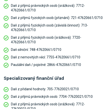
Daň z příjmů právnických osob (srážková):
7712-
47620661/0710
Daň z příjmů fyzických osob (přiznání):
721-47620661/0710
Daň z příjmů fyzických osob (závislá činnost):
713-
47620661/0710
Daň z příjmů fyzických osob (srážková):
7720-
47620661/0710
Daň silniční:
748-47620661/0710
Daň z nemovitých věcí:
7755-47620661/0710
Paušální daň / pojistné:
2866-47620661/0710
Specializovaný finanční úřad
Daň z přidané hodnoty:
705-77620021/0710
Daň z příjmů právnických osob:
7704-77620021/0710
Daň z příjmů právnických osob (srážková):
7712-
77620021/0710