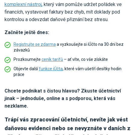
komplexní nástroj
, který vám pomůže udržet pořádek ve
financích, vystavovat faktury bez chyb, mít doklady pod
kontrolou a odevzdat daňové přiznání bez stresu.
Začněte ještě dnes:
Registrujte se zdarma
a vyzkoušejte si iÚčto na 30 dní bez
závazků
Prozkoumejte
ceník tarifů
– ať víte, co vše získáte
Objevte další
funkce iÚčta
, které vám ušetří desítky hodin
práce
Chcete podnikat s čistou hlavou? Zkuste účetnictví
jinak – jednoduše, online a s podporou, která vás
nezklame.
Trápí vás zpracování účetnictví, nevíte jak vést
daňovou evidenci nebo se nevyznáte v daních z