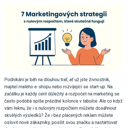
Pro uživatele iÚčto
Propojení s bankou
Pro koho je určené
Poptávka účetních služeb
Účetní a manažerské reporty
Pro firmy
Ceník účetních služeb
Ceník a sklady
VYZKOUŠET ZDARMA
PŘIHLÁSIT SE
Pro živnostníky
One Stop Shop (OSS)
Pro spolky
Blog
Kontakt
Všechny funkce
Podnikání je běh na dlouhou trať, ať už jste živnostník,
majitel malého e-shopu nebo rozvíjející se start-up. Na
začátku je každý cent důležitý a rozpočet na marketing se
často podobá spíše prázdné kolonce v tabulce. Ale co když
vám řeknu, že i s nulovým rozpočtem můžete dosáhnout
skvělých výsledků? Že i bez placených reklam můžete
oslovit nové zákazníky, posílit svou značku a nastartovat