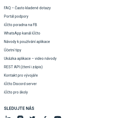
FAQ – Často kladené dotazy
Portál podpory
iÚčto poradna na FB
WhatsApp kanál iÚčto
Návody k používání aplikace
Účetní tipy
Ukázka aplikace – video návody
REST API (čtení i zápis)
Kontakt pro vývojáře
iÚčto Discord server
iÚčto pro školy
SLEDUJTE NÁS