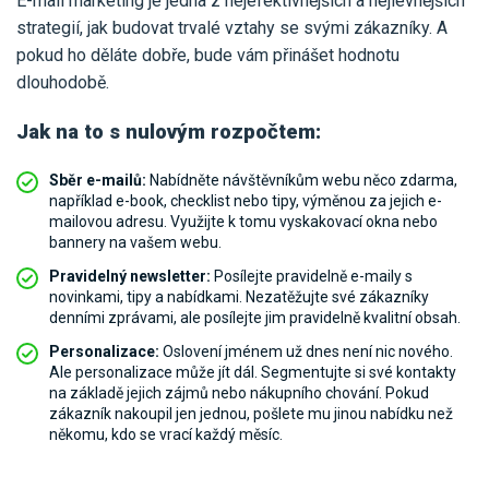
E-mail marketing je jedna z nejefektivnějších a nejlevnějších
strategií, jak budovat trvalé vztahy se svými zákazníky. A
pokud ho děláte dobře, bude vám přinášet hodnotu
dlouhodobě.
Jak na to s nulovým rozpočtem:
Sběr e-mailů:
Nabídněte návštěvníkům webu něco zdarma,
například e-book, checklist nebo tipy, výměnou za jejich e-
mailovou adresu. Využijte k tomu vyskakovací okna nebo
bannery na vašem webu.
Pravidelný newsletter:
Posílejte pravidelně e-maily s
novinkami, tipy a nabídkami. Nezatěžujte své zákazníky
denními zprávami, ale posílejte jim pravidelně kvalitní obsah.
Personalizace:
Oslovení jménem už dnes není nic nového.
Ale personalizace může jít dál. Segmentujte si své kontakty
na základě jejich zájmů nebo nákupního chování. Pokud
zákazník nakoupil jen jednou, pošlete mu jinou nabídku než
někomu, kdo se vrací každý měsíc.