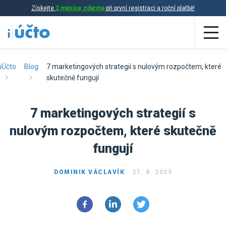
Získejte
2 měsíce zdarma
při první registraci a roční platbě!
Aplikace
iÚčto
Blog
7 marketingových strategií s nulovým rozpočtem, které
skutečně fungují
Účetnictví
7 marketingových strategií s
Daňová evidence
nulovým rozpočtem, které skutečně
Fakturace
fungují
Přehled funkcí
Ceník
DOMINIK VÁCLAVÍK
27. 8. 2025
Online účetnictví
Online daňová evidence
Účetní služby
Online fakturace