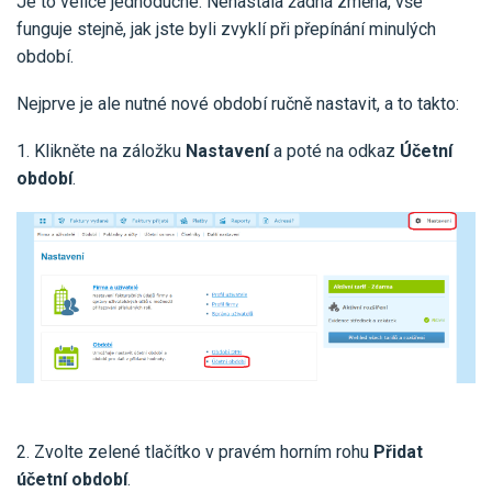
Je to velice jednoduché. Nenastala žádná změna, vše
Pro uživatele iÚčto
Propojení s bankou
funguje stejně, jak jste byli zvyklí při přepínání minulých
Pro koho je určené
Poptávka účetních služeb
období.
Účetní a manažerské reporty
Pro firmy
Ceník účetních služeb
Nejprve je ale nutné nové období ručně nastavit, a to takto:
Ceník a sklady
VYZKOUŠET ZDARMA
PŘIHLÁSIT SE
Pro živnostníky
1. Klikněte na záložku
One Stop Shop (OSS)
Nastavení
a poté na odkaz
Účetní
Pro spolky
období
.
Blog
Kontakt
Všechny funkce
2. Zvolte zelené tlačítko v pravém horním rohu
Přidat
účetní období
.