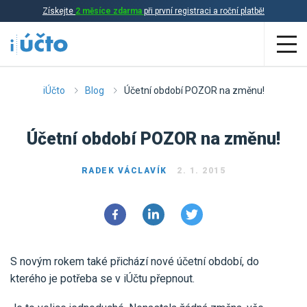
Získejte
2 měsíce zdarma
při první registraci a roční platbě!
Aplikace
iÚčto
Blog
Účetní období POZOR na změnu!
Účetnictví
Účetní období POZOR na změnu!
Daňová evidence
RADEK VÁCLAVÍK
2. 1. 2015
Fakturace
Přehled funkcí
Ceník
Online účetnictví
S novým rokem také přichází nové účetní období, do
Online daňová evidence
Účetní služby
kterého je potřeba se v iÚčtu přepnout.
Online fakturace