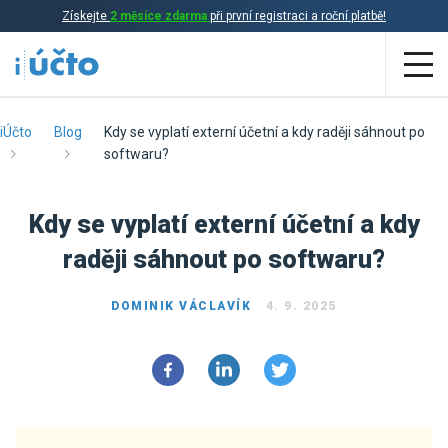
Získejte
2 měsíce zdarma
při první registraci a roční platbě!
Aplikace
iÚčto
Blog
Kdy se vyplatí externí účetní a kdy raději sáhnout po
softwaru?
Účetnictví
Kdy se vyplatí externí účetní a kdy
Daňová evidence
raději sáhnout po softwaru?
Fakturace
Přehled funkcí
DOMINIK VÁCLAVÍK
4. 9. 2025
Ceník
Online účetnictví
Online daňová evidence
Účetní služby
Online fakturace