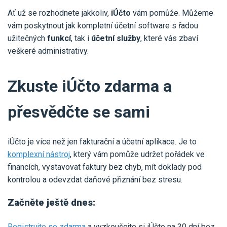
Ať už se rozhodnete jakkoliv,
iÚčto
vám pomůže. Můžeme
vám poskytnout jak kompletní účetní software s řadou
užitečných
funkcí
, tak i
účetní služby
, které vás zbaví
veškeré administrativy.
Zkuste iÚčto zdarma a
přesvědčte se sami
iÚčto je více než jen fakturační a účetní aplikace. Je to
komplexní nástroj
, který vám pomůže udržet pořádek ve
financích, vystavovat faktury bez chyb, mít doklady pod
kontrolou a odevzdat daňové přiznání bez stresu.
Začněte ještě dnes:
Registrujte se zdarma
a vyzkoušejte si iÚčto na 30 dní bez