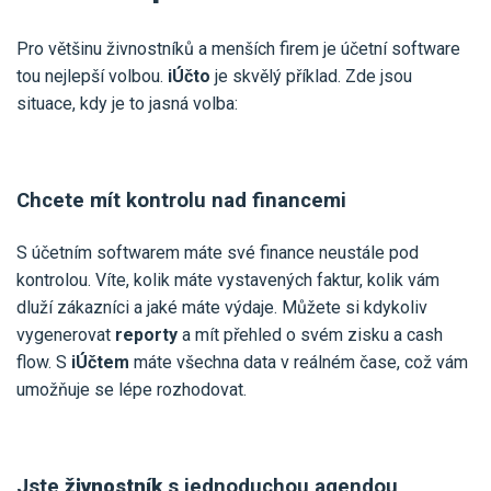
Pro většinu živnostníků a menších firem je účetní software
tou nejlepší volbou.
iÚčto
je skvělý příklad. Zde jsou
situace, kdy je to jasná volba:
Chcete mít kontrolu nad financemi
S účetním softwarem máte své finance neustále pod
kontrolou. Víte, kolik máte vystavených faktur, kolik vám
dluží zákazníci a jaké máte výdaje. Můžete si kdykoliv
vygenerovat
reporty
a mít přehled o svém zisku a cash
flow. S
iÚčtem
máte všechna data v reálném čase, což vám
umožňuje se lépe rozhodovat.
Jste
živnostník
s jednoduchou agendou