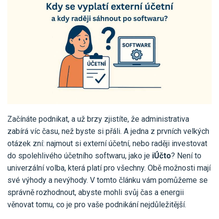
Pro uživatele iÚčto
Propojení s bankou
Pro koho je určené
Poptávka účetních služeb
Účetní a manažerské reporty
Pro firmy
Ceník účetních služeb
Ceník a sklady
VYZKOUŠET ZDARMA
PŘIHLÁSIT SE
Pro živnostníky
One Stop Shop (OSS)
Pro spolky
Blog
Kontakt
Všechny funkce
Začínáte podnikat, a už brzy zjistíte, že administrativa
zabírá víc času, než byste si přáli. A jedna z prvních velkých
otázek zní: najmout si externí účetní, nebo raději investovat
do spolehlivého účetního softwaru, jako je
iÚčto
? Není to
univerzální volba, která platí pro všechny. Obě možnosti mají
své výhody a nevýhody. V tomto článku vám pomůžeme se
správně rozhodnout, abyste mohli svůj čas a energii
věnovat tomu, co je pro vaše podnikání nejdůležitější.