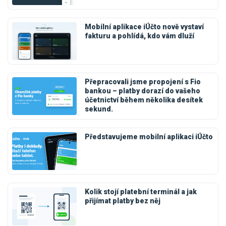
Mobilní aplikace iÚčto nově vystaví
fakturu a pohlídá, kdo vám dluží
Přepracovali jsme propojení s Fio
bankou – platby dorazí do vašeho
účetnictví během několika desítek
sekund.
Představujeme mobilní aplikaci iÚčto
Kolik stojí platební terminál a jak
přijímat platby bez něj