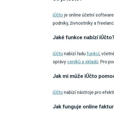
iÚčto
je online účetní softwar
podniky, živnostníky a freelanc
Jaké funkce nabízí iÚčto
iÚčto
nabízí řadu
funkcí
, včetn
správy
ceníků a skladů
. Pro p
Jak mi může iÚčto pomoc
iÚčto
nabízí nástroje pro efekt
Jak funguje online faktur