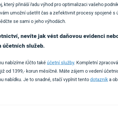
oj, který přináší řadu výhod pro optimalizaci vašeho podni
vám umožní ušetřit čas a zefektivnit procesy spojené s 
vědčte se sami o jeho výhodách.
tnictví, nevíte jak vést daňovou evidenci neb
h účetních služeb.
mu nabízíme iÚčto také
účetní služby
. Kompletní zpracová
iž od 1399,- korun měsíčně. Máte zájem o vedení účetn
 nabídku. Je to snadné, stačí vyplnit tento
dotazník
a ob