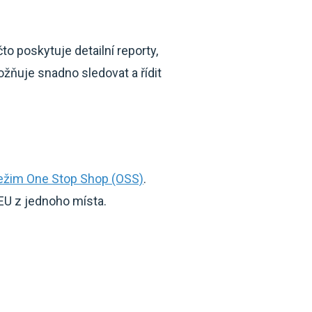
Účto poskytuje detailní reporty,
žňuje snadno sledovat a řídit
ežim One Stop Shop (OSS)
.
EU z jednoho místa.