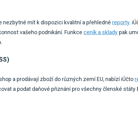
je nezbytné mít k dispozici kvalitní a přehledné
reporty
. i
konnost vašeho podnikání. Funkce
ceník a sklady
pak umo
.
SS)
-shop a prodávají zboží do různých zemí EU, nabízí iÚčto
r
vat a podat daňové přiznání pro všechny členské státy 