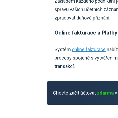
Základem každého podnikání je
správu vašich účetních zázna
zpracovat daňové přiznání.
Online fakturace a Platby
Systém
online fakturace
nabíz
procesy spojené s vytvářením 
transakcí.
Chcete začít účtovat
zdarma
v