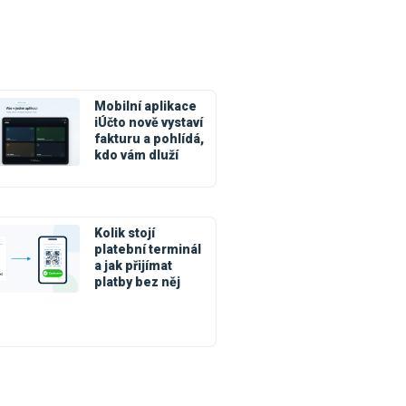
Mobilní aplikace
iÚčto nově vystaví
fakturu a pohlídá,
kdo vám dluží
Kolik stojí
platební terminál
a jak přijímat
platby bez něj