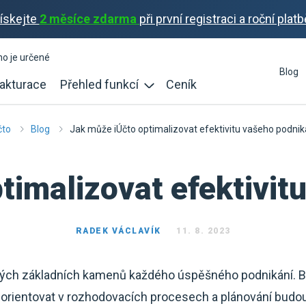
ískejte
2 měsíce zdarma
při první registraci a roční platb
ho je určené
Blog
akturace
Přehled funkcí
Ceník
čto
Blog
Jak může iÚčto optimalizovat efektivitu vašeho podnik
timalizovat efektivit
RADEK VÁCLAVÍK
11. 8. 2023
ných základních kamenů každého úspěšného podnikání. Be
orientovat v rozhodovacích procesech a plánování budou