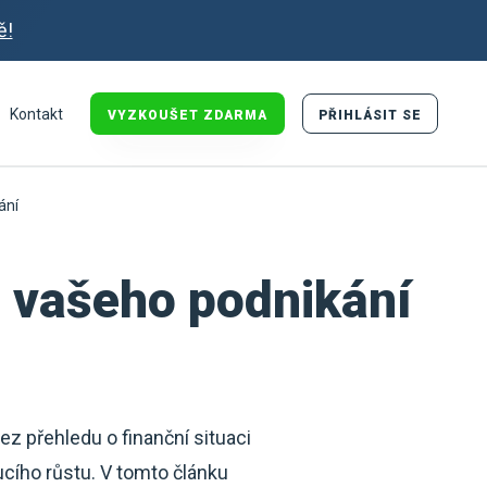
ě!
Kontakt
VYZKOUŠET ZDARMA
PŘIHLÁSIT SE
ání
u vašeho podnikání
z přehledu o finanční situaci
cího růstu. V tomto článku