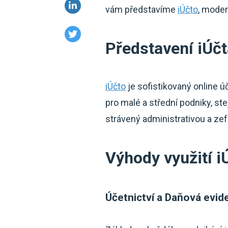
vám představíme
iÚčto
, moder
Představení iÚčt
iÚčto
je sofistikovaný online ú
pro malé a střední podniky, ste
strávený administrativou a zef
Výhody využití i
Účetnictví a Daňová evid