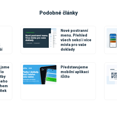
Podobné články
Nové postranní
menu. Přehled
všech sekcí i více
k
místa pro vaše
ší
doklady
 jsme
Představujeme
Fio
mobilní aplikaci
tby
iÚčto
šeho
během
ítek