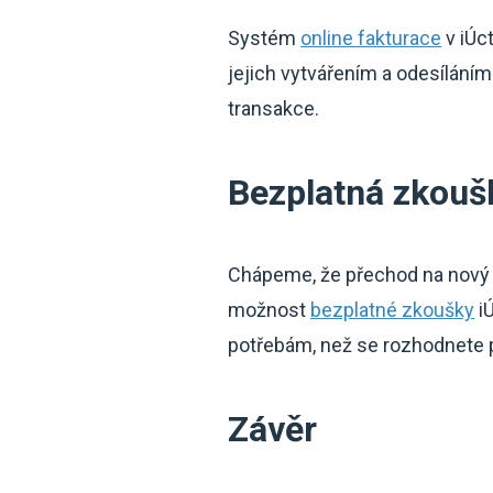
Systém
online fakturace
v iÚc
jejich vytvářením a odesílání
transakce.
Bezplatná zkouš
Chápeme, že přechod na nový 
možnost
bezplatné zkoušky
iÚ
potřebám, než se rozhodnete p
Závěr