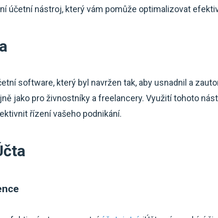
ní účetní nástroj, který vám pomůže optimalizovat efekti
a
četní software, který byl navržen tak, aby usnadnil a zau
jně jako pro živnostníky a freelancery. Využití tohoto ná
ektivnit řízení vašeho podnikání.
Účta
ence