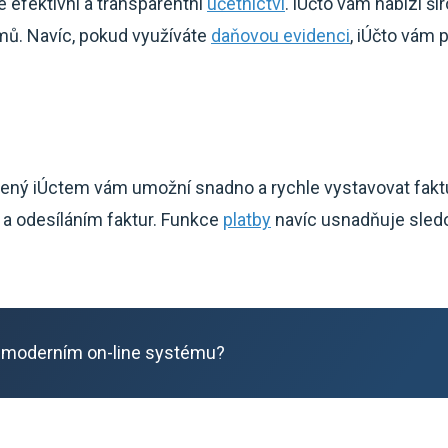
 efektivní a transparentní
účetnictví
. iÚčto vám nabízí š
mů. Navíc, pokud využíváte
daňovou evidenci
, iÚčto vám
ený iÚctem vám umožní snadno a rychle vystavovat faktu
a odesíláním faktur. Funkce
platby
navíc usnadňuje sledo
 moderním on-line systému?