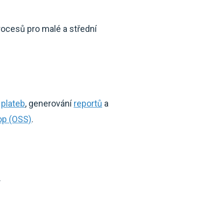
rocesů pro malé a střední
í
plateb
, generování
reportů
a
op (OSS)
.
.