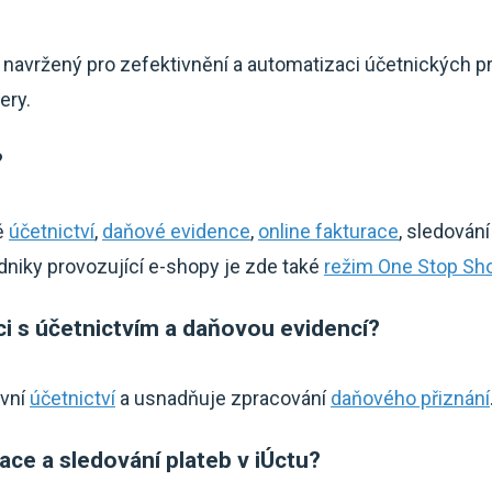
e navržený pro zefektivnění a automatizaci účetnických p
ery.
?
ě
účetnictví
,
daňové evidence
,
online fakturace
, sledován
odniky provozující e-shopy je zde také
režim One Stop Sh
i s účetnictvím a daňovou evidencí?
ivní
účetnictví
a usnadňuje zpracování
daňového přiznání
ace a sledování plateb v iÚctu?