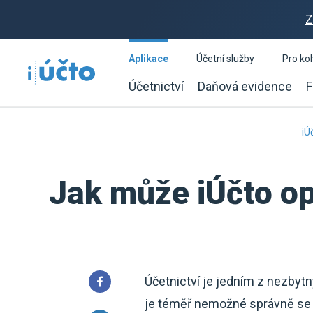
Z
Aplikace
Účetní služby
Pro ko
Účetnictví
Daňová evidence
F
iÚ
Jak může iÚčto op
Účetnictví je jedním z nezbyt
je téměř nemožné správně se 