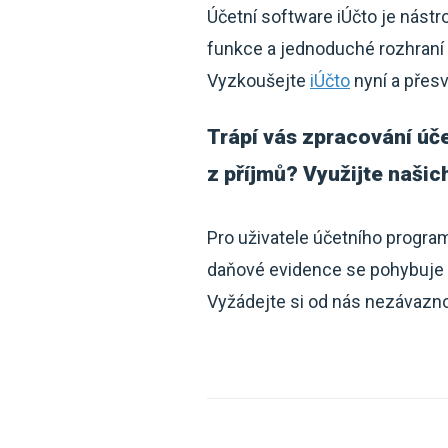
Účetní software iÚčto je nástr
funkce a jednoduché rozhraní 
Vyzkoušejte
iÚčto
nyní a přes
Trápí vás zpracování úče
z příjmů? Využijte našic
Pro uživatele účetního progra
daňové evidence se pohybuje j
Vyžádejte si od nás nezávaznou