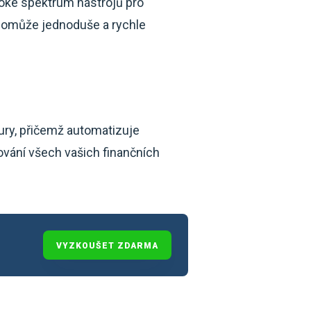
iroké spektrum nástrojů pro
 pomůže jednoduše a rychle
ry, přičemž automatizuje
vání všech vašich finančních
VYZKOUŠET ZDARMA