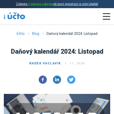
Získejte
2 měsíce zdarma
při první registraci a roční platbě!
Aplikace
iÚčto
Blog
Daňový kalendář 2024: Listopad
Účetnictví
Daňový kalendář 2024: Listopad
Daňová evidence
RADEK VÁCLAVÍK
1. 11. 2024
Fakturace
Přehled funkcí
Ceník
Online účetnictví
Online daňová evidence
Účetní služby
Online fakturace