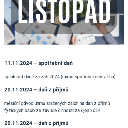
Pro uživatele iÚčto
Propojení s bankou
Pro koho je určené
Poptávka účetních služeb
Účetní a manažerské reporty
Pro firmy
Ceník účetních služeb
Ceník a sklady
VYZKOUŠET ZDARMA
PŘIHLÁSIT SE
Pro živnostníky
One Stop Shop (OSS)
Pro spolky
Blog
Kontakt
Všechny funkce
11.11.2024 – spotřební daň
splatnost daně za září 2024 (mimo spotřební daň z lihu)
20.11.2024 – daň z příjmů
měsíční odvod úhrnu sražených záloh na daň z příjmů
fyzických osob ze závislé činnosti za říjen 2024
20.11.2024 – daň z příjmů