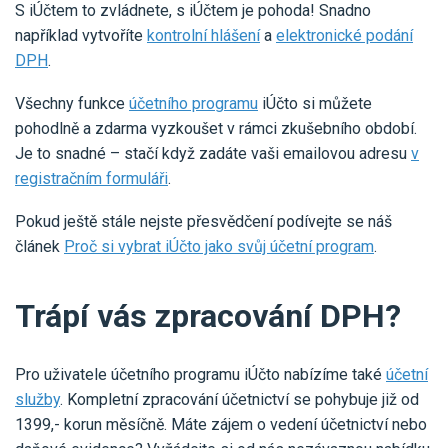
S iÚčtem to zvládnete, s iÚčtem je pohoda! Snadno
například vytvoříte
kontrolní hlášení
a
elektronické podání
DPH
.
Všechny funkce
účetního programu
iÚčto si můžete
pohodlně a zdarma vyzkoušet v rámci zkušebního období.
Je to snadné – stačí když zadáte vaši emailovou adresu
v
registračním formuláři
.
Pokud ještě stále nejste přesvědčení podívejte se náš
článek
Proč si vybrat iÚčto jako svůj účetní program
.
Trápí vás zpracování DPH?
Pro uživatele účetního programu iÚčto nabízíme také
účetní
služby
. Kompletní zpracování účetnictví se pohybuje již od
1399,- korun měsíčně. Máte zájem o vedení účetnictví nebo