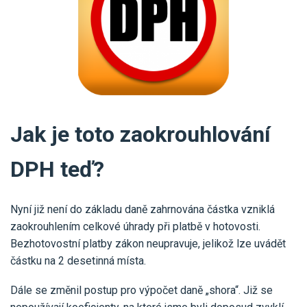
Jak je toto zaokrouhlování
DPH teď?
Nyní již není do základu daně zahrnována částka vzniklá
zaokrouhlením celkové úhrady při platbě v hotovosti.
Bezhotovostní platby zákon neupravuje, jelikož lze uvádět
částku na 2 desetinná místa.
Dále se změnil postup pro výpočet daně „shora“. Již se