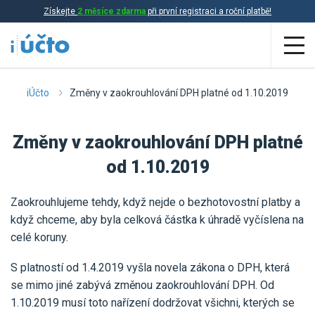
Získejte
2 měsíce zdarma
při první registraci a roční platbě!
Aplikace
iÚčto
Změny v zaokrouhlování DPH platné od 1.10.2019
Účetnictví
Změny v zaokrouhlování DPH platné
Daňová evidence
od 1.10.2019
Fakturace
Zaokrouhlujeme tehdy, když nejde o bezhotovostní platby a
Přehled funkcí
když chceme, aby byla celková částka k úhradě vyčíslena na
celé koruny.
Ceník
Online účetnictví
S platností od 1.4.2019 vyšla novela zákona o DPH, která
Online daňová evidence
Účetní služby
se mimo jiné zabývá změnou zaokrouhlování DPH. Od
Online fakturace
1.10.2019 musí toto nařízení dodržovat všichni, kterých se