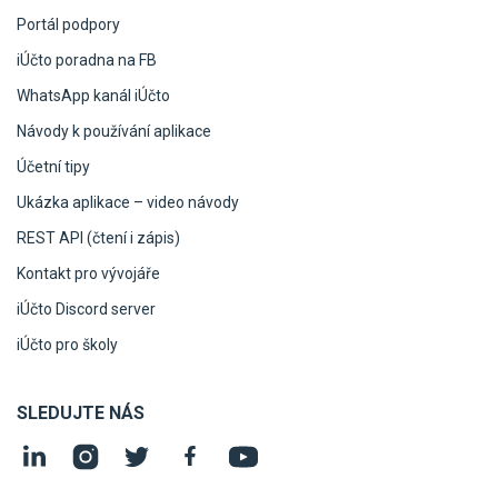
Portál podpory
iÚčto poradna na FB
WhatsApp kanál iÚčto
Návody k používání aplikace
Účetní tipy
Ukázka aplikace – video návody
REST API (čtení i zápis)
Kontakt pro vývojáře
iÚčto Discord server
iÚčto pro školy
SLEDUJTE NÁS