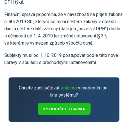
Pro uživatele iÚčto
DPH týká.
Propojení s bankou
Pro koho je určené
Poptávka účetních služeb
Finanční správa připomíná, že v návaznosti na přijetí zákona
Účetní a manažerské reporty
č. 80/2019 Sb., kterým se mění některé zákony v oblasti
Pro firmy
Ceník účetních služeb
Ceník a sklady
daní a některé další zákony (dále jen „novela ZDPH“) došlo
VYZKOUŠET ZDARMA
PŘIHLÁSIT SE
Pro živnostníky
s účinností od 1. 4. 2019 ke změně ustanovení § 37,
One Stop Shop (OSS)
ve kterém je vymezen způsob výpočtu daně.
Pro spolky
Blog
Kontakt
Všechny funkce
Subjekty musí od 1. 10. 2019 postupovat podle této nové
úpravy v souladu s přechodnými ustanoveními.
Chcete začít účtovat
zdarma
v moderním on-
line systému?
VYZKOUŠET ZDARMA