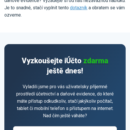
daňové evidence? Vyžádejte si od nás nezávaznou nabídku.
Je to snadné, stačí vyplnit tento
dotazník
a obratem se vám
ozveme.
Vyzkoušejte iÚčto
zdarma
ještě dnes!
Vyladili jsme pro vás uživatelsky příjemné
prostředí účetnictví a daňové evidence, do které
máte přístup odkudkoliv, stačí jakýkoliv počítač,
tablet či mobilní telefon s přístupem na internet.
Nad čím ještě váháte?