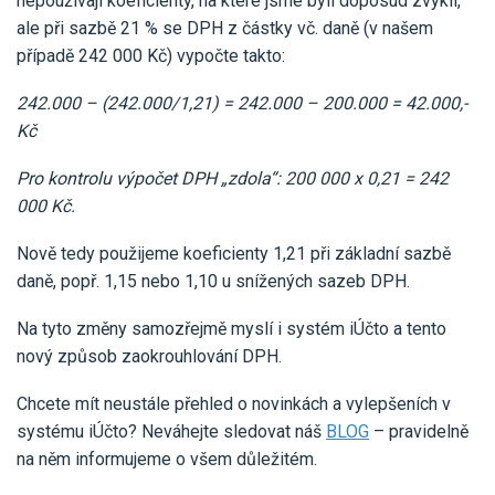
nepoužívají koeficienty, na které jsme byli doposud zvyklí,
ale při sazbě 21 % se DPH z částky vč. daně (v našem
případě 242 000 Kč) vypočte takto:
242.000 – (242.000/1,21) = 242.000 – 200.000 = 42.000,-
Kč
Pro kontrolu výpočet DPH „zdola“: 200 000 x 0,21 = 242
000 Kč.
Nově tedy použijeme koeficienty 1,21 při základní sazbě
daně, popř. 1,15 nebo 1,10 u snížených sazeb DPH.
Na tyto změny samozřejmě myslí i systém iÚčto a tento
nový způsob zaokrouhlování DPH.
Chcete mít neustále přehled o novinkách a vylepšeních v
systému iÚčto? Neváhejte sledovat náš
BLOG
– pravidelně
na něm informujeme o všem důležitém.