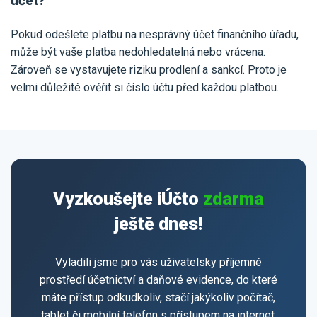
účet?
Pokud odešlete platbu na nesprávný účet finančního úřadu,
může být vaše platba nedohledatelná nebo vrácena.
Zároveň se vystavujete riziku prodlení a sankcí. Proto je
velmi důležité ověřit si číslo účtu před každou platbou.
Vyzkoušejte iÚčto
zdarma
ještě dnes!
Vyladili jsme pro vás uživatelsky příjemné
prostředí účetnictví a daňové evidence, do které
máte přístup odkudkoliv, stačí jakýkoliv počítač,
tablet či mobilní telefon s přístupem na internet.