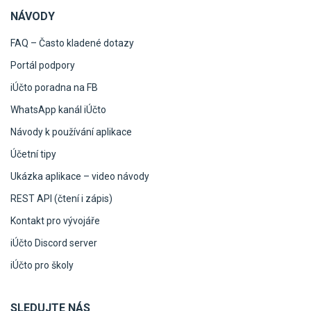
NÁVODY
FAQ – Často kladené dotazy
Portál podpory
iÚčto poradna na FB
WhatsApp kanál iÚčto
Návody k používání aplikace
Účetní tipy
Ukázka aplikace – video návody
REST API (čtení i zápis)
Kontakt pro vývojáře
iÚčto Discord server
iÚčto pro školy
SLEDUJTE NÁS