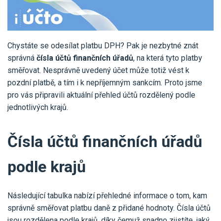
Pro uživatele iÚčto
Propojení s bankou
Pro koho je určené
Poptávka účetních služeb
Účetní a manažerské reporty
Pro firmy
Ceník účetních služeb
Chystáte se odesílat platbu DPH? Pak je nezbytné znát
Ceník a sklady
VYZKOUŠET ZDARMA
PŘIHLÁSIT SE
Pro živnostníky
správná
čísla účtů finančních úřadů
, na která tyto platby
One Stop Shop (OSS)
směřovat. Nesprávně uvedený účet může totiž vést k
Pro spolky
Blog
Kontakt
pozdní platbě, a tím i k nepříjemným sankcím. Proto jsme
Všechny funkce
pro vás připravili aktuální přehled účtů rozdělený podle
jednotlivých krajů.
Čísla účtů finančních úřadů
podle krajů
Následující tabulka nabízí přehledné informace o tom, kam
správně směřovat platbu daně z přidané hodnoty. Čísla účtů
jsou rozdělena podle krajů, díky čemuž snadno zjistíte, jaký