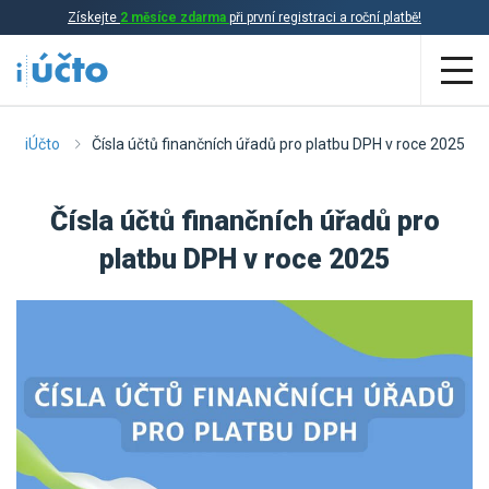
Získejte
2 měsíce zdarma
při první registraci a roční platbě!
Aplikace
iÚčto
Čísla účtů finančních úřadů pro platbu DPH v roce 2025
Účetnictví
Čísla účtů finančních úřadů pro
Daňová evidence
platbu DPH v roce 2025
Fakturace
Přehled funkcí
Ceník
Online účetnictví
Online daňová evidence
Účetní služby
Online fakturace