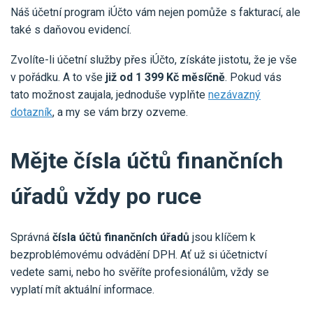
Náš účetní program iÚčto vám nejen pomůže s fakturací, ale
také s daňovou evidencí.
Zvolíte-li účetní služby přes iÚčto, získáte jistotu, že je vše
v pořádku. A to vše
již od 1 399 Kč měsíčně
. Pokud vás
tato možnost zaujala, jednoduše vyplňte
nezávazný
dotazník
, a my se vám brzy ozveme.
Mějte čísla účtů finančních
úřadů vždy po ruce
Správná
čísla účtů finančních úřadů
jsou klíčem k
bezproblémovému odvádění DPH. Ať už si účetnictví
vedete sami, nebo ho svěříte profesionálům, vždy se
vyplatí mít aktuální informace.